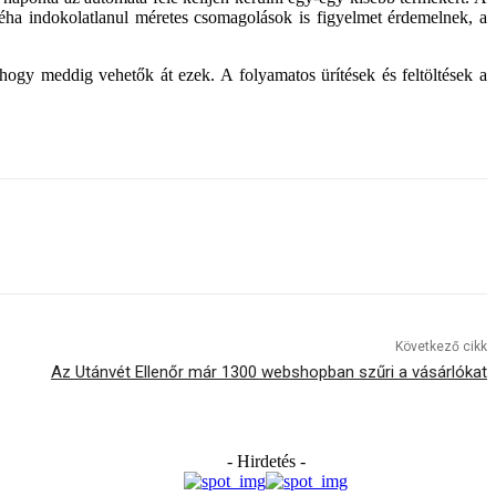
ha indokolatlanul méretes csomagolások is figyelmet érdemelnek, a
 hogy meddig vehetők át ezek. A folyamatos ürítések és feltöltések a
Következő cikk
Az Utánvét Ellenőr már 1300 webshopban szűri a vásárlókat
- Hirdetés -