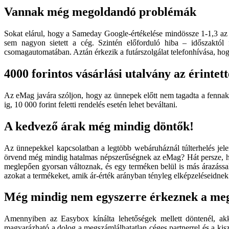
Vannak még megoldandó problémák
Sokat elárul, hogy a Sameday Google-értékelése mindössze 1-1,3 az el
sem nagyon sietett a cég. Szintén előforduló hiba – időszaktó
csomagautomatában. Aztán érkezik a futárszolgálat telefonhívása, hog
4000 forintos vásárlási utalvány az érintet
Az eMag javára szóljon, hogy az ünnepek előtt nem tagadta a fennaka
ig, 10 000 forint feletti rendelés esetén lehet beváltani.
A kedvező árak még mindig döntők!
Az ünnepekkel kapcsolatban a legtöbb webáruháznál túlterhelés jelent
örvend még mindig hatalmas népszerűségnek az eMag? Hát persze, hogy
meglepően gyorsan változnak, és egy terméken belül is más árazással
azokat a termékeket, amik ár-érték arányban tényleg elképzeléseidnek
Még mindig nem egyszerre érkeznek a me
Amennyiben az Easybox kínálta lehetőségek mellett döntenél, ak
magyarázható a dolog a megszámlálhatatlan céges partnerrel és a kisz