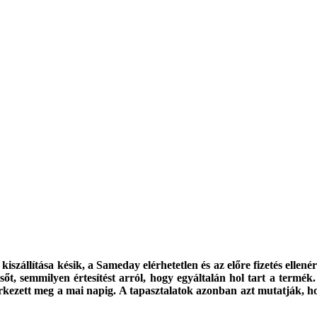
iszállítása késik, a Sameday elérhetetlen és az előre fizetés ell
 semmilyen értesítést arról, hogy egyáltalán hol tart a termék. 
érkezett meg a mai napig. A tapasztalatok azonban azt mutatják, h