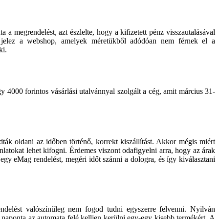
a megrendelést, azt észlelte, hogy a kifizetett pénz visszautalásával
ak jelez a webshop, amelyek méretükből adódóan nem férnek el a
ki.
4000 forintos vásárlási utalvánnyal szolgált a cég, amit március 31-
ták oldani az időben történő, korrekt kiszállítást. Akkor mégis miért
atokat lehet kifogni. Érdemes viszont odafigyelni arra, hogy az árak
gy eMag rendelést, megéri időt szánni a dologra, és így kiválasztani
delést valószínűleg nem fogod tudni egyszerre felvenni. Nyilván
 naponta az automata felé kelljen kerülni egy-egy kisebb termékért. A