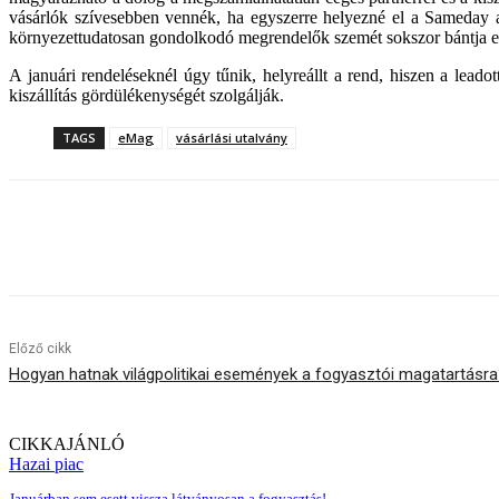
vásárlók szívesebben vennék, ha egyszerre helyezné el a Sameday 
környezettudatosan gondolkodó megrendelők szemét sokszor bántja e
A januári rendeléseknél úgy tűnik, helyreállt a rend, hiszen a lead
kiszállítás gördülékenységét szolgálják.
TAGS
eMag
vásárlási utalvány
Megosztom
Előző cikk
Hogyan hatnak világpolitikai események a fogyasztói magatartásr
CIKKAJÁNLÓ
Hazai piac
Januárban sem esett vissza látványosan a fogyasztás!