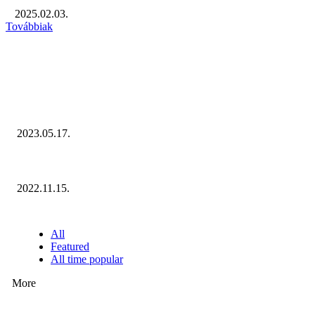
2025.02.03.
Továbbiak
KIEMELT #EKERHÍRADÓ
Megvannak a 2023 Ecommerce Hungary Nagydíj Kisvállalati szegmens Díja
2023.05.17.
Ecommerce Hungary Nagydíj 2022: megvannak a díjazottak!
2022.11.15.
NÉPSZERŰ CIKKEK
All
Featured
All time popular
More