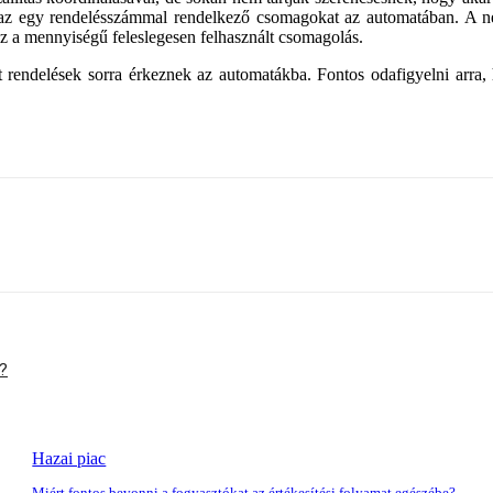
az egy rendelésszámmal rendelkező csomagokat az automatában. A né
z a mennyiségű feleslegesen felhasznált csomagolás.
ott rendelések sorra érkeznek az automatákba. Fontos odafigyelni arra,
a?
Hazai piac
Miért fontos bevonni a fogyasztókat az értékesítési folyamat egészébe?