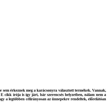
enére sem érkeznek meg a karácsonyra választott termékek. Vannak,
E cikk írója is így járt, bár szerencsés helyzetben, nálam nem a
ogy a legtöbben célirányosan az ünnepekre rendeltek, előrelátóan