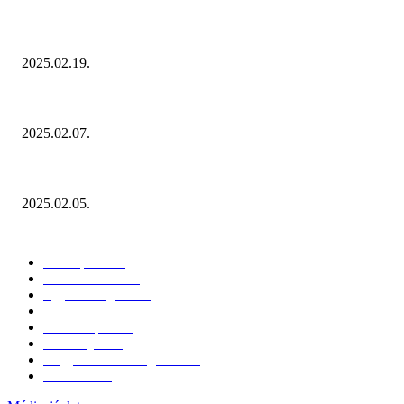
Ezúttal az Allegro ellen indult versenyhivatali eljárás
2025.02.19.
Januárban sem esett vissza látványosan a fogyasztás!
2025.02.07.
Miért fontos bevonni a fogyasztókat az értékesítési folyamat egészébe?
2025.02.05.
KATEGÓRIÁK
Hazai piac
153
Érdekvédelem
38
Egyéb kategória
20
Üzemeltetés
16
Külföldi piac
16
Események
11
Nagykerek és szolgáltatók
1
Évértékelő
1