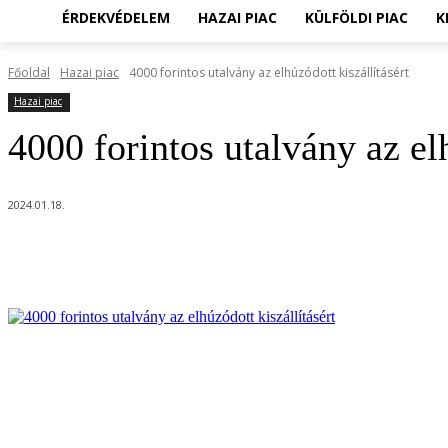
ÉRDEKVÉDELEM
HAZAI PIAC
KÜLFÖLDI PIAC
K
Főoldal
Hazai piac
4000 forintos utalvány az elhúzódott kiszállításért
Hazai piac
4000 forintos utalvány az elh
2024.01.18.
Megosztom