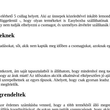
érhető 5 csillag helyett. Aki az ünnepek közeledtével inkább lemondta 
l függetlenül -, hogy olyan termékeket is Easyboxba szállíthatón
y nem tudják elhelyezni a csomagot, és személyes átvételre szállítanák 
teknek
dásokat, sőt, akik nem kapták meg időben a csomagjukat, azoknak egy 
kezett, ám saját tapasztalatból is állíthatom, hogy mindenhol meg tud
 az árak miatt! Az időszakos akciók alkalmával elképesztően jó ajánl
 szerepelhetnek az egyes típusok. Ahelyett, hogy csak gyorsan leadsz e
 megfelelők.
grendeltek
kor érdemes számításba venned, hogy a több termékből álló megren
állítás koordinálásával, de sokan nem tartják szerencsésnek, hogy akár