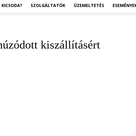
I KICSODA?
SZOLGÁLTATÓK
ÜZEMELTETÉS
ESEMÉNYE
úzódott kiszállításért