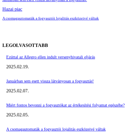
Hazai piac
A csomagautomaták a fogyasztói lojalitás eszközeivé váltak
LEGOLVASOTTABB
Ezúttal az Allegro ellen indult versenyhivatali eljárás
2025.02.19.
Januárban sem esett vissza látványosan a fogyasztás!
2025.02.07.
Miért fontos bevonni a fogyasztókat az értékesítési folyamat egészébe?
2025.02.05.
A csomagautomaták a fogyasztói lojalitás eszközeivé váltak