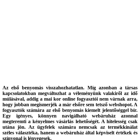
Az első benyomás visszahozhatatlan. Míg azonban a társas
kapcsolatokban megváltozhat a véleményünk valakiről az idő
múlásával, addig a mai kor online fogyasztói nem várnak arra,
hogy jobban megismerjék a már elsőre sem tetsző webshopot. A
fogyasztók számára az első benyomás kiemelt jelentőséggel bír.
Egy igényes, könnyen navigálható webáruház azonnal
megteremti a kényelmes vásárlás lehetőségét. A hitelesség csak
utána jön. Az ügyfelek számára nemcsak az termékkínálat
széles választéka, hanem a webáruház által képviselt értékek és
színvonal is lényegesek.