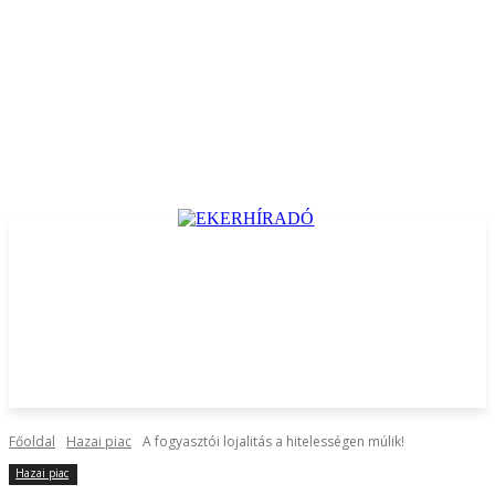
Főoldal
Hazai piac
A fogyasztói lojalitás a hitelességen múlik!
Hazai piac