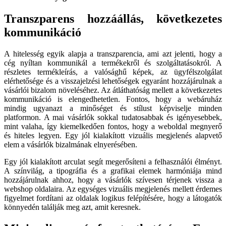
Transzparens hozzáállás, következetes
kommunikáció
A hitelesség egyik alapja a transzparencia, ami azt jelenti, hogy a
cég nyíltan kommunikál a termékekről és szolgáltatásokról. A
részletes termékleírás, a valósághű képek, az ügyfélszolgálat
elérhetősége és a visszajelzési lehetőségek egyaránt hozzájárulnak a
vásárlói bizalom növeléséhez. Az átláthatóság mellett a következetes
kommunikáció is elengedhetetlen. Fontos, hogy a webáruház
mindig ugyanazt a minőséget és stílust képviselje minden
platformon. A mai vásárlók sokkal tudatosabbak és igényesebbek,
mint valaha, így kiemelkedően fontos, hogy a weboldal megnyerő
és hiteles legyen. Egy jól kialakított vizuális megjelenés alapvető
elem a vásárlók bizalmának elnyerésében.
Egy jól kialakított arculat segít megerősíteni a felhasználói élményt.
A színvilág, a tipográfia és a grafikai elemek harmóniája mind
hozzájárulnak ahhoz, hogy a vásárlók szívesen térjenek vissza a
webshop oldalaira. Az egységes vizuális megjelenés mellett érdemes
figyelmet fordítani az oldalak logikus felépítésére, hogy a látogatók
könnyedén találják meg azt, amit keresnek.