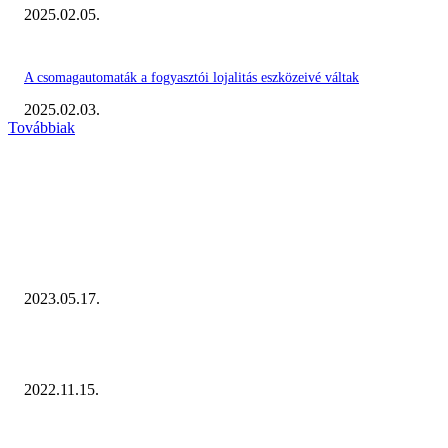
2025.02.05.
A csomagautomaták a fogyasztói lojalitás eszközeivé váltak
2025.02.03.
Továbbiak
KIEMELT #EKERHÍRADÓ
Megvannak a 2023 Ecommerce Hungary Nagydíj Kisvállalati szegmens
Díjazottjai!
2023.05.17.
Ecommerce Hungary Nagydíj 2022: megvannak a díjazottak!
2022.11.15.
NÉPSZERŰ CIKKEK