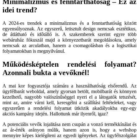
Minimalizmus és fenntarthatóság – Ez az
idei trend?
A 2024-es trendek a minimalizmus és a fenntarthatóság között
egyensúlyoznak. Az egyszerű, letisztult design nemcsak esztétikus,
de átlátható és időtálló is. A szakemberek szerint egyre több
webáruház fókuszál majd a környezetbarát megoldásokra, amely
nemcsak az arculatban, hanem a csomagolásban és a logisztikai
folyamatokban is megnyilvánul.
Működésképtelen rendelési folyamat?
Azonnali bukta a vevőknél!
A mai kor fogyasztója számára a használhatóság elsőrendű. Az
ügyfélbarát weboldal, amely gyorsan betölt, mobilbarát és könnyen
kezelhető, nagyobb valószínűséggel nyeri el a látogatók tetszését,
mint az, amire várni kell, keresgélni a szállítási feltételeket, vagy
egyszerűen a rendelési folyamat ütközik akadályokba egy-egy
akciós kampány idején. Hallottunk már ilyenről, igaz?
A potenciális vevők lojalitása nem csupán a vonzó termékkínálat és
az ár-érték arányon múlik, hanem azon is, hogy a webshop
mennyire képes kielégíteni az egyedi igényeket. Az ügyfélszolgálat