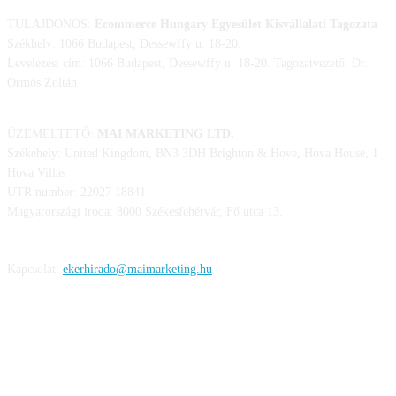
TULAJDONOS:
Ecommerce Hungary Egyesület Kisvállalati Tagozata
Székhely: 1066 Budapest, Dessewffy u. 18-20.
Levelezési cím: 1066 Budapest, Dessewffy u. 18-20. Tagozatvezető: Dr.
Ormós Zoltán
ÜZEMELTETŐ:
MAI MARKETING LTD.
Székehely: United Kingdom, BN3 3DH Brighton & Hove, Hova House, 1
Hova Villas
UTR number: 22027 18841
Magyarországi iroda: 8000 Székesfehérvár, Fő utca 13.
Kapcsolat:
ekerhirado@maimarketing.hu
KÖVESS MINKET