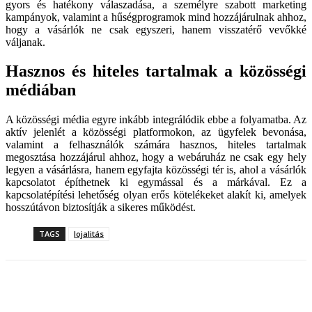
gyors és hatékony válaszadása, a személyre szabott marketing
kampányok, valamint a hűségprogramok mind hozzájárulnak ahhoz,
hogy a vásárlók ne csak egyszeri, hanem visszatérő vevőkké
váljanak.
Hasznos és hiteles tartalmak a közösségi
médiában
A közösségi média egyre inkább integrálódik ebbe a folyamatba. Az
aktív jelenlét a közösségi platformokon, az ügyfelek bevonása,
valamint a felhasználók számára hasznos, hiteles tartalmak
megosztása hozzájárul ahhoz, hogy a webáruház ne csak egy hely
legyen a vásárlásra, hanem egyfajta közösségi tér is, ahol a vásárlók
kapcsolatot építhetnek ki egymással és a márkával. Ez a
kapcsolatépítési lehetőség olyan erős kötelékeket alakít ki, amelyek
hosszútávon biztosítják a sikeres működést.
TAGS
lojalitás