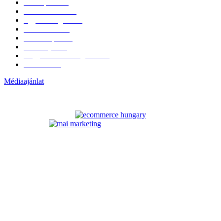
Hazai piac
153
Érdekvédelem
38
Egyéb kategória
20
Üzemeltetés
16
Külföldi piac
16
Események
11
Nagykerek és szolgáltatók
1
Évértékelő
1
Médiaajánlat
ELÉRHETŐSÉGÜNK