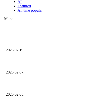
All
Featured
All time popular
More
Ezúttal az Allegro ellen indult versenyhivatali eljárás
2025.02.19.
Januárban sem esett vissza látványosan a fogyasztás!
2025.02.07.
Miért fontos bevonni a fogyasztókat az értékesítési folyamat egészébe?
2025.02.05.
KATEGÓRIÁK