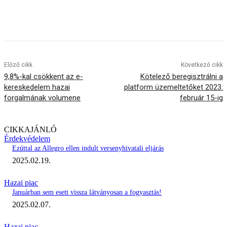
Előző cikk
Következő cikk
9,8%-kal csökkent az e-
Kötelező beregisztrálni a
kereskedelem hazai
platform üzemeltetőket 2023.
forgalmának volumene
február 15-ig
CIKKAJÁNLÓ
Érdekvédelem
Ezúttal az Allegro ellen indult versenyhivatali eljárás
2025.02.19.
Hazai piac
Januárban sem esett vissza látványosan a fogyasztás!
2025.02.07.
Hazai piac