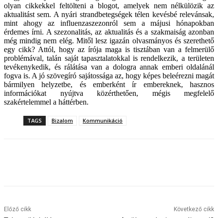
olyan cikkekkel feltölteni a blogot, amelyek nem nélkülözik az
aktualitást sem. A nyári strandbetegségek télen kevésbé relevánsak,
mint ahogy az influenzaszezonról sem a májusi hónapokban
érdemes írni. A szezonalitás, az aktualitás és a szakmaiság azonban
még mindig nem elég. Mitől lesz igazán olvasmányos és szerethető
egy cikk? Attól, hogy az írója maga is tisztában van a felmerülő
problémával, talán saját tapasztalatokkal is rendelkezik, a területen
tevékenykedik, és rálátása van a dologra annak emberi oldalánál
fogva is. A jó szövegíró sajátossága az, hogy képes beleérezni magát
bármilyen helyzetbe, és emberként ír embereknek, hasznos
információkat nyújtva közérthetően, mégis megfelelő
szakértelemmel a háttérben.
TAGS
Bizalom
Kommunikáció
Előző cikk
Következő cikk