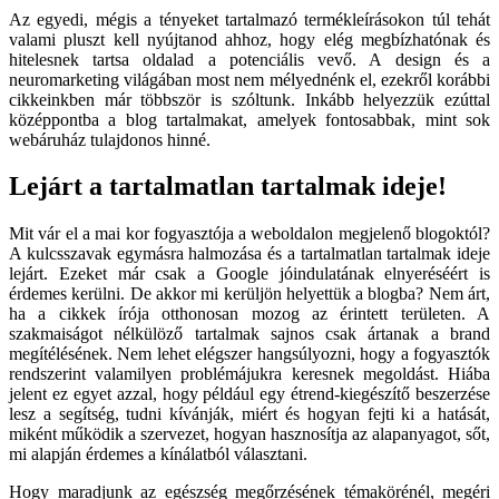
Az egyedi, mégis a tényeket tartalmazó termékleírásokon túl tehát
valami pluszt kell nyújtanod ahhoz, hogy elég megbízhatónak és
hitelesnek tartsa oldalad a potenciális vevő. A design és a
neuromarketing világában most nem mélyednénk el, ezekről korábbi
cikkeinkben már többször is szóltunk. Inkább helyezzük ezúttal
középpontba a blog tartalmakat, amelyek fontosabbak, mint sok
webáruház tulajdonos hinné.
Lejárt a tartalmatlan tartalmak ideje!
Mit vár el a mai kor fogyasztója a weboldalon megjelenő blogoktól?
A kulcsszavak egymásra halmozása és a tartalmatlan tartalmak ideje
lejárt. Ezeket már csak a Google jóindulatának elnyeréséért is
érdemes kerülni. De akkor mi kerüljön helyettük a blogba? Nem árt,
ha a cikkek írója otthonosan mozog az érintett területen. A
szakmaiságot nélkülöző tartalmak sajnos csak ártanak a brand
megítélésének. Nem lehet elégszer hangsúlyozni, hogy a fogyasztók
rendszerint valamilyen problémájukra keresnek megoldást. Hiába
jelent ez egyet azzal, hogy például egy étrend-kiegészítő beszerzése
lesz a segítség, tudni kívánják, miért és hogyan fejti ki a hatását,
miként működik a szervezet, hogyan hasznosítja az alapanyagot, sőt,
mi alapján érdemes a kínálatból választani.
Hogy maradjunk az egészség megőrzésének témakörénél, megéri