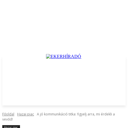
Főoldal
Hazai piac
A jó kommunikáció titka: figyelj arra, mi érdekli a
vevőd!
Hazai piac