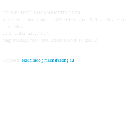
ÜZEMELTETŐ:
MAI MARKETING LTD.
Székehely: United Kingdom, BN3 3DH Brighton & Hove, Hova House, 1
Hova Villas
UTR number: 22027 18841
Magyarországi iroda: 8000 Székesfehérvár, Fő utca 13.
Kapcsolat:
ekerhirado@maimarketing.hu
KÖVESS MINKET