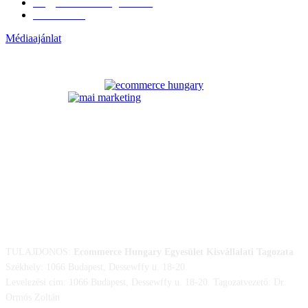
Nagykerek és szolgáltatók
1
Évértékelő
1
Médiaajánlat
ELÉRHETŐSÉGÜNK
TULAJDONOS:
Ecommerce Hungary Egyesület Kisvállalati Tagozata
Székhely: 1066 Budapest, Dessewffy u. 18-20.
Levelezési cím: 1066 Budapest, Dessewffy u. 18-20. Tagozatvezető: Dr.
Ormós Zoltán