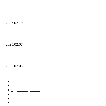
Ezúttal az Allegro ellen indult versenyhivatali eljárás
2025.02.19.
Januárban sem esett vissza látványosan a fogyasztás!
2025.02.07.
Miért fontos bevonni a fogyasztókat az értékesítési folyamat egészébe?
2025.02.05.
KATEGÓRIÁK
Hazai piac
153
Érdekvédelem
38
Egyéb kategória
20
Üzemeltetés
16
Külföldi piac
16
Események
11