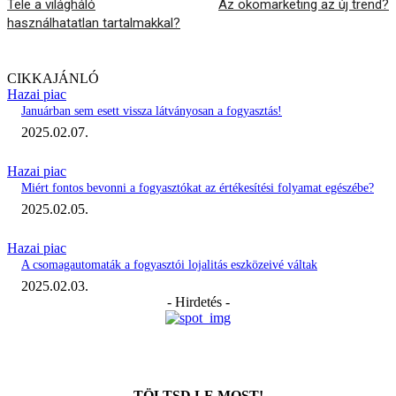
Tele a világháló
Az ökomarketing az új trend?
használhatatlan tartalmakkal?
CIKKAJÁNLÓ
Hazai piac
Januárban sem esett vissza látványosan a fogyasztás!
2025.02.07.
Hazai piac
Miért fontos bevonni a fogyasztókat az értékesítési folyamat egészébe?
2025.02.05.
Hazai piac
A csomagautomaták a fogyasztói lojalitás eszközeivé váltak
2025.02.03.
- Hirdetés -
TÖLTSD LE MOST!