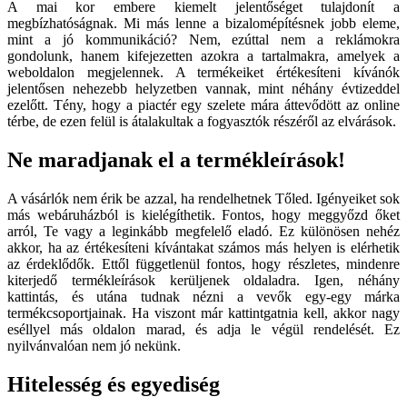
A mai kor embere kiemelt jelentőséget tulajdonít a
megbízhatóságnak. Mi más lenne a bizalomépítésnek jobb eleme,
mint a jó kommunikáció? Nem, ezúttal nem a reklámokra
gondolunk, hanem kifejezetten azokra a tartalmakra, amelyek a
weboldalon megjelennek. A termékeiket értékesíteni kívánók
jelentősen nehezebb helyzetben vannak, mint néhány évtizeddel
ezelőtt. Tény, hogy a piactér egy szelete mára áttevődött az online
térbe, de ezen felül is átalakultak a fogyasztók részéről az elvárások.
Ne maradjanak el a termékleírások!
A vásárlók nem érik be azzal, ha rendelhetnek Tőled. Igényeiket sok
más webáruházból is kielégíthetik. Fontos, hogy meggyőzd őket
arról, Te vagy a leginkább megfelelő eladó. Ez különösen nehéz
akkor, ha az értékesíteni kívántakat számos más helyen is elérhetik
az érdeklődők. Ettől függetlenül fontos, hogy részletes, mindenre
kiterjedő termékleírások kerüljenek oldaladra. Igen, néhány
kattintás, és utána tudnak nézni a vevők egy-egy márka
termékcsoportjainak. Ha viszont már kattintgatnia kell, akkor nagy
eséllyel más oldalon marad, és adja le végül rendelését. Ez
nyilvánvalóan nem jó nekünk.
Hitelesség és egyediség