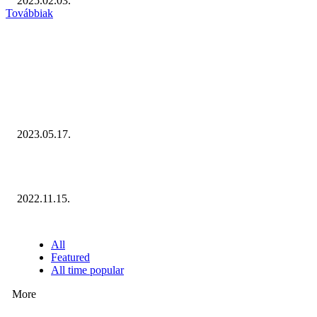
2025.02.03.
Továbbiak
KIEMELT #EKERHÍRADÓ
Megvannak a 2023 Ecommerce Hungary Nagydíj Kisvállalati szegmens
Díjazottjai!
2023.05.17.
Ecommerce Hungary Nagydíj 2022: megvannak a díjazottak!
2022.11.15.
NÉPSZERŰ CIKKEK
All
Featured
All time popular
More