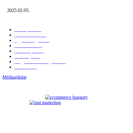
Miért fontos bevonni a fogyasztókat az értékesítési folyamat egészébe?
2025.02.05.
KATEGÓRIÁK
Hazai piac
153
Érdekvédelem
38
Egyéb kategória
20
Üzemeltetés
16
Külföldi piac
16
Események
11
Nagykerek és szolgáltatók
1
Évértékelő
1
Médiaajánlat