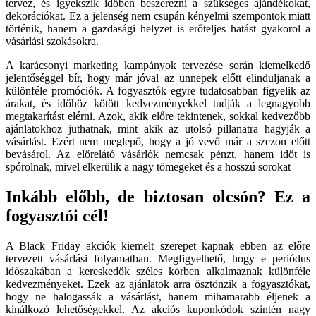
tervez, és igyekszik időben beszerezni a szükséges ajándékokat,
dekorációkat. Ez a jelenség nem csupán kényelmi szempontok miatt
történik, hanem a gazdasági helyzet is erőteljes hatást gyakorol a
vásárlási szokásokra.
A karácsonyi marketing kampányok tervezése során kiemelkedő
jelentőséggel bír, hogy már jóval az ünnepek előtt elinduljanak a
különféle promóciók. A fogyasztók egyre tudatosabban figyelik az
árakat, és időhöz kötött kedvezményekkel tudják a legnagyobb
megtakarítást elérni. Azok, akik előre tekintenek, sokkal kedvezőbb
ajánlatokhoz juthatnak, mint akik az utolsó pillanatra hagyják a
vásárlást. Ezért nem meglepő, hogy a jó vevő már a szezon előtt
bevásárol. Az előrelátó vásárlók nemcsak pénzt, hanem időt is
spórolnak, mivel elkerülik a nagy tömegeket és a hosszú sorokat
Inkább előbb, de biztosan olcsón? Ez a
fogyasztói cél!
A Black Friday akciók kiemelt szerepet kapnak ebben az előre
tervezett vásárlási folyamatban. Megfigyelhető, hogy e periódus
időszakában a kereskedők széles körben alkalmaznak különféle
kedvezményeket. Ezek az ajánlatok arra ösztönzik a fogyasztókat,
hogy ne halogassák a vásárlást, hanem mihamarabb éljenek a
kínálkozó lehetőségekkel. Az akciós kuponkódok szintén nagy