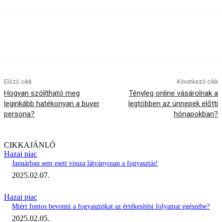
Előző cikk
Következő cikk
Hogyan szólítható meg
Tényleg online vásárolnak a
leginkább hatékonyan a buyer
legtöbben az ünnepek előtti
persona?
hónapokban?
CIKKAJÁNLÓ
Hazai piac
Januárban sem esett vissza látványosan a fogyasztás!
2025.02.07.
Hazai piac
Miért fontos bevonni a fogyasztókat az értékesítési folyamat egészébe?
2025.02.05.