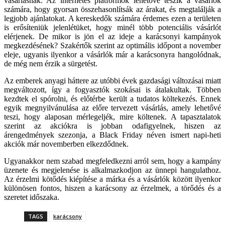
vásárlásnak. Az internetes platformok lehetővé teszik a vásárlók
számára, hogy gyorsan összehasonlítsák az árakat, és megtalálják a
legjobb ajánlatokat. A kereskedők számára érdemes ezen a területen
is erősíteniük jelenlétüket, hogy minél több potenciális vásárlót
elérjenek. De mikor is jön el az ideje a karácsonyi kampányok
megkezdésének? Szakértők szerint az optimális időpont a november
eleje, ugyanis ilyenkor a vásárlók már a karácsonyra hangolódnak,
de még nem érzik a sürgetést.
Az emberek anyagi háttere az utóbbi évek gazdasági változásai miatt
megváltozott, így a fogyasztók szokásai is átalakultak. Többen
kezdtek el spórolni, és előtérbe került a tudatos költekezés. Ennek
egyik megnyilvánulása az előre tervezett vásárlás, amely lehetővé
teszi, hogy alaposan mérlegeljék, mire költenek. A tapasztalatok
szerint az akciókra is jobban odafigyelnek, hiszen az
árengedmények szezonja, a Black Friday néven ismert napi-heti
akciók már novemberben elkezdődnek.
Ugyanakkor nem szabad megfeledkezni arról sem, hogy a kampány
üzenete és megjelenése is alkalmazkodjon az ünnepi hangulathoz.
Az érzelmi kötődés kiépítése a márka és a vásárlók között ilyenkor
különösen fontos, hiszen a karácsony az érzelmek, a törődés és a
szeretet időszaka.
TAGS
karácsony