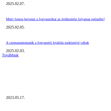
2025.02.07.
Miért fontos bevonni a fogyasztókat az értékesítési folyamat egészébe?
2025.02.05.
A csomagautomaták a fogyasztói lojalitás eszközeivé váltak
2025.02.03.
Továbbiak
KIEMELT #EKERHÍRADÓ
Megvannak a 2023 Ecommerce Hungary Nagydíj Kisvállalati szegmens
Díjazottjai!
2023.05.17.