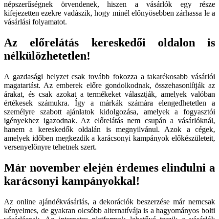
népszerűségnek örvendenek, hiszen a vásárlók egy része
kifejezetten ezekre vadászik, hogy minél előnyösebben zárhassa le a
vásárlási folyamatot.
Az előrelátás kereskedői oldalon is
nélkülözhetetlen!
A gazdasági helyzet csak tovább fokozza a takarékosabb vásárlói
magatartást. Az emberek előre gondolkodnak, összehasonlítják az
árakat, és csak azokat a termékeket választják, amelyek valóban
értékesek számukra. Így a márkák számára elengedhetetlen a
személyre szabott ajánlatok kidolgozása, amelyek a fogyasztói
igényekhez igazodnak. Az előrelátás nem csupán a vásárlóknál,
hanem a kereskedők oldalán is megnyilvánul. Azok a cégek,
amelyek időben megkezdik a karácsonyi kampányok előkészületeit,
versenyelőnyre tehetnek szert.
Már november elején érdemes elindulni a
karácsonyi kampányokkal!
Az online ajándékvásárlás, a dekorációk beszerzése már nemcsak
kényelmes, de gyakran olcsóbb alternatívája is a hagyományos bolti