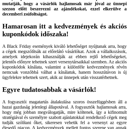
mutatják, hogy a vásárlók hajlamosak már jóval az ünnepi
szezon előtt beszerezni az ajándékokat, ezzel elkerülve a
decemberi zsúfoltságot.
Hamarosan itt a kedvezmények és akciós
kuponkódok időszaka!
A Black Friday események kiváló lehetőséget nyújtanak arra, hogy
a cégek megszólítsák az előrelátó vásárlókat. Azok a vállalkozások,
amelyek idejekorán kihasználják az ebben rejlő lehetőségeket,
jelentős előnyre tehetnek szert versenytársaikkal szemben. Az akciós
kuponkódok kínálata, valamint a különféle kedvezmények révén
nemcsak vonzóbbá válhat a kínálatuk, hanem hosszútávon is új
ügyfelekre tehetnek szert, akik az ünnepek után visszatérhetnek.
Egyre tudatosabbak a vásárlók!
A fogyasztói magatartás átalakulása szoros összefüggésben áll a
hazai gazdaság jelenlegi állapotával. A fogyasztók hajlamosak arra,
hogy még jobban megválogatják, mire költenek, így a kifinomult
stratégiával és személyre szabott ajánlatokkal rendelkező cégek meg
tudják szólítani őket, sikeresen vehetik fel a versenyt az egyre
élesedő piacon. A kedvezmények mellett fontos szerepe van annak