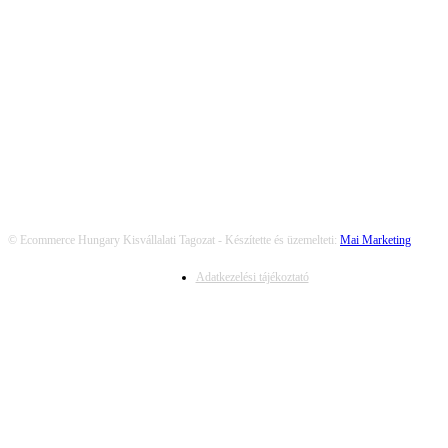
KÖVESS MINKET
© Ecommerce Hungary Kisvállalati Tagozat - Készítette és üzemelteti:
Mai Marketing
Adatkezelési tájékoztató