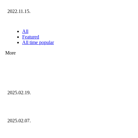
Ecommerce Hungary Nagydíj 2022: megvannak a díjazottak!
2022.11.15.
NÉPSZERŰ CIKKEK
All
Featured
All time popular
More
Ezúttal az Allegro ellen indult versenyhivatali eljárás
2025.02.19.
Januárban sem esett vissza látványosan a fogyasztás!
2025.02.07.