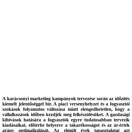
A karácsonyi marketing kampányok tervezése során az időzítés
kiemelt jelentőséggel bír. A piaci versenyhelyzet és a fogyasztói
szokások folyamatos változása miatt elengedhetetlen, hogy a
vállalkozások időben kezdjék meg felkészülésüket. A gazdasági
kihívások hatására a fogyasztók egyre tudatosabban tervezik
kiadásaikat, előtérbe helyezve a takarékosságot és az ár-érték
arány optimalizálását. Az elmúlt évek tapasztalatai azt