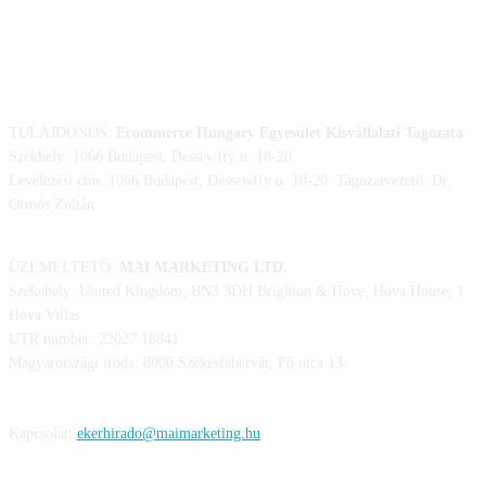
ELÉRHETŐSÉGÜNK
TULAJDONOS:
Ecommerce Hungary Egyesület Kisvállalati Tagozata
Székhely: 1066 Budapest, Dessewffy u. 18-20.
Levelezési cím: 1066 Budapest, Dessewffy u. 18-20. Tagozatvezető: Dr.
Ormós Zoltán
ÜZEMELTETŐ:
MAI MARKETING LTD.
Székehely: United Kingdom, BN3 3DH Brighton & Hove, Hova House, 1
Hova Villas
UTR number: 22027 18841
Magyarországi iroda: 8000 Székesfehérvár, Fő utca 13.
Kapcsolat:
ekerhirado@maimarketing.hu