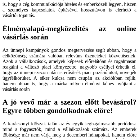
is, hogy a cég kommunikációja hiteles és emberközeli legyen, hiszen
a személyes kapcsolatok építésével hosszútávon is elérhető a
vásárlói lojalitás.
Élményalapú-megközelítés az online
vásárlás során
Az ünnepi kampányok gondos megtervezése segít abban, hogy a
célközönség számára valóban releváns üzeneteket közvetítsenek.
Azok a vállalkozások, amelyek képesek előrelátóan és rugalmasan
reagálni a változó piaci környezetre, nagyobb eséllyel érhetik el,
hogy az ünnepi szezon után is erősítsék piaci pozíciójukat, növeljék
ügyfélkörüket. A siker kulcsa nem csupán az akciókban rejlik,
hanem abban is, hogy a márka milyen élményt képes nyújtani a
vásárlás során
A jó vevő már a szezon előtt bevásárol?
Egyre többen gondolkodnak előre!
A karácsonyi időszak talán az év egyik legizgalmasabb periódusa
mind a fogyasztók, mind a vállalkozások számára. Az emberek
többsége már nem várja meg a decemberi hónapokat, hanem előre