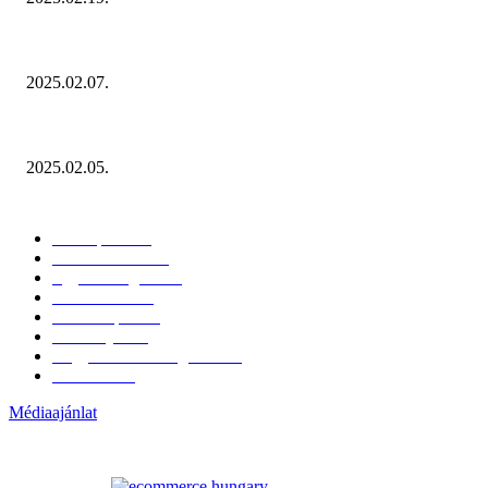
Januárban sem esett vissza látványosan a fogyasztás!
2025.02.07.
Miért fontos bevonni a fogyasztókat az értékesítési folyamat egészébe?
2025.02.05.
KATEGÓRIÁK
Hazai piac
153
Érdekvédelem
38
Egyéb kategória
20
Üzemeltetés
16
Külföldi piac
16
Események
11
Nagykerek és szolgáltatók
1
Évértékelő
1
Médiaajánlat