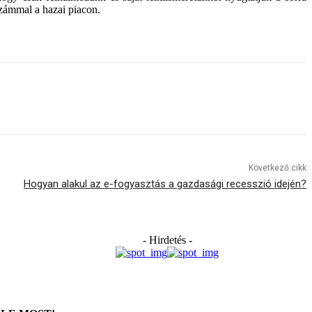
számmal a hazai piacon.
Következő cikk
Hogyan alakul az e-fogyasztás a gazdasági recesszió idején?
- Hirdetés -