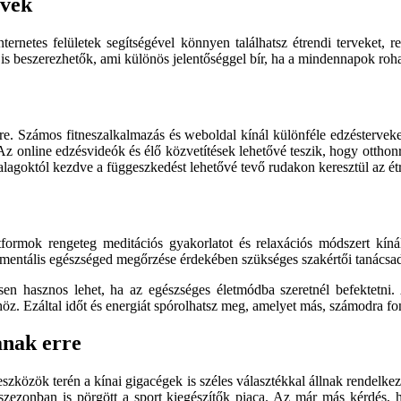
rvek
ternetes felületek segítségével könnyen találhatsz étrendi terveket, r
 is beszerezhetők, ami különös jelentőséggel bír, ha a mindennapok roha
dre. Számos fitneszalkalmazás és weboldal kínál különféle edzéstervek
Az online edzésvideók és élő közvetítések lehetővé teszik, hogy otthonr
alagoktól kezdve a függeszkedést lehetővé tevő rudakon keresztül az étr
formok rengeteg meditációs gyakorlatot és relaxációs módszert kínál
 a mentális egészséged megőrzése érdekében szükséges szakértői tanácsa
ösen hasznos lehet, ha az egészséges életmódba szeretnél befektetni
z. Ezáltal időt és energiát spórolhatsz meg, amelyet más, számodra fon
anak erre
eszközök terén a kínai gigacégek is széles választékkal állnak rendelke
zezonban is pörgött a sport kiegészítők piaca. Az már más kérdés, h