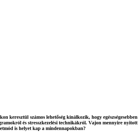
mokon keresztül számos lehetőség kínálkozik, hogy egészségesebben
gramokról és stresszkezelési technikákról. Vajon mennyire nyitott
s életmód is helyet kap a mindennapokban?