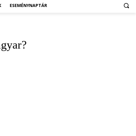
K
ESEMÉNYNAPTÁR
agyar?