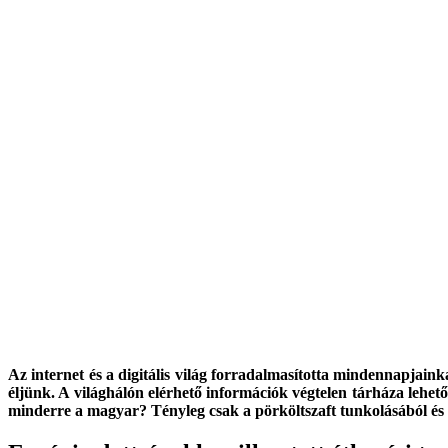
Az internet és a digitális világ forradalmasította mindennapjain
éljünk. A világhálón elérhető információk végtelen tárháza lehet
minderre a magyar? Tényleg csak a pörköltszaft tunkolásából és a