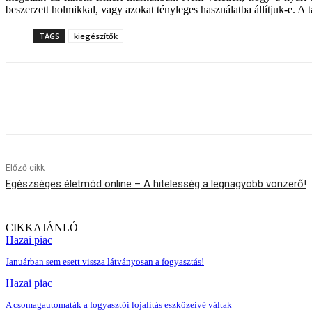
beszerzett holmikkal, vagy azokat tényleges használatba állítjuk-e. A
TAGS
kiegészítők
Megosztom
Előző cikk
Egészséges életmód online – A hitelesség a legnagyobb vonzerő!
CIKKAJÁNLÓ
Hazai piac
Januárban sem esett vissza látványosan a fogyasztás!
Hazai piac
A csomagautomaták a fogyasztói lojalitás eszközeivé váltak