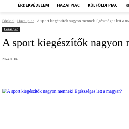
ÉRDEKVÉDELEM
HAZAI PIAC
KÜLFÖLDI PIAC
K
Főoldal
Hazai piac
A sport kiegészítők nagyon mennek! Egészséges lett a m
Hazai piac
A sport kiegészítők nagyon 
2024.09.06.
Megosztom