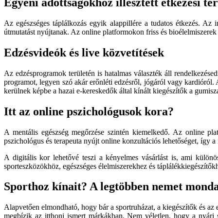
Egyéni adottságokhoz illesztett étkezési te
Az egészséges táplálkozás egyik alappillére a tudatos étkezés. Az in
útmutatást nyújtanak. Az online platformokon friss és bioélelmiszerek
Edzésvideók és live közvetítések
Az edzésprogramok területén is hatalmas választék áll rendelkezése
programot, legyen szó akár erőnléti edzésről, jógáról vagy kardióról. 
kerülnek képbe a hazai e-kereskedők által kínált kiegészítők a gumisz
Itt az online pszichológusok kora?
A mentális egészség megőrzése szintén kiemelkedő. Az online plat
pszichológus és terapeuta nyújt online konzultációs lehetőséget, így
A digitális kor lehetővé teszi a kényelmes vásárlást is, ami külön
sporteszközökhöz, egészséges élelmiszerekhez és táplálékkiegészítőkhö
Sporthoz kínait? A legtöbben nemet mond
Alapvetően elmondható, hogy bár a sportruházat, a kiegészítők és az 
megbízik az itthoni ismert márkákban. Nem véletlen, hogy a nyári s