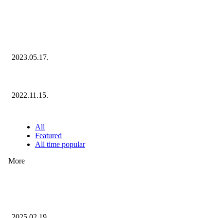
KIEMELT #EKERHÍRADÓ
Megvannak a 2023 Ecommerce Hungary Nagydíj Kisvállalati szegmens Díja
2023.05.17.
Ecommerce Hungary Nagydíj 2022: megvannak a díjazottak!
2022.11.15.
NÉPSZERŰ CIKKEK
All
Featured
All time popular
More
Ezúttal az Allegro ellen indult versenyhivatali eljárás
2025.02.19.