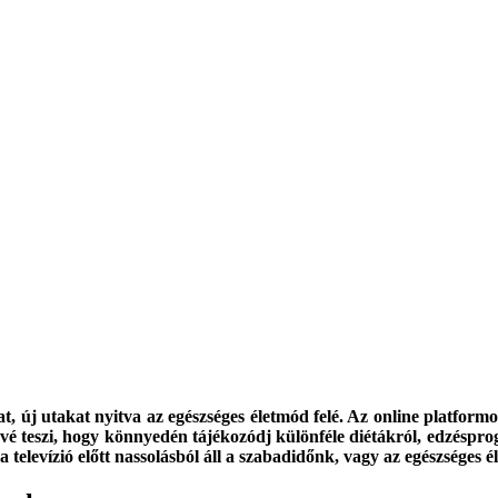
kat, új utakat nyitva az egészséges életmód felé. Az online platfor
ővé teszi, hogy könnyedén tájékozódj különféle diétákról, edzéspro
 televízió előtt nassolásból áll a szabadidőnk, vagy az egészsége