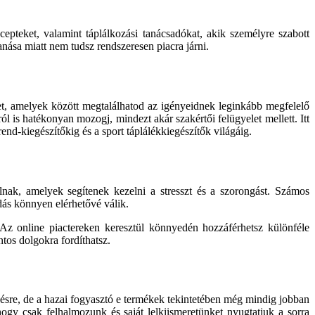
ecepteket, valamint táplálkozási tanácsadókat, akik személyre szabott
nása miatt nem tudsz rendszeresen piacra járni.
et, amelyek között megtalálhatod az igényeidnek leginkább megfelelő
ól is hatékonyan mozogj, mindezt akár szakértői felügyelet mellett. Itt
end-kiegészítőkig és a sport táplálékkiegészítők világáig.
nak, amelyek segítenek kezelni a stresszt és a szorongást. Számos
dás könnyen elérhetővé válik.
. Az online piactereken keresztül könnyedén hozzáférhetsz különféle
tos dolgokra fordíthatsz.
zésre, de a hazai fogyasztó e termékek tekintetében még mindig jobban
ogy csak felhalmozunk és saját lelkiismeretünket nyugtatjuk a sorra