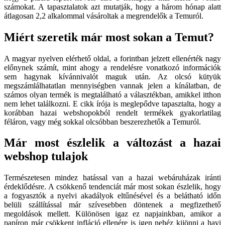
számokat. A tapasztalatok azt mutatják, hogy a három hónap alatt
átlagosan 2,2 alkalommal vásároltak a megrendelők a Temuról.
Miért szeretik már most sokan a Temut?
A magyar nyelven elérhető oldal, a forintban jelzett ellenérték nagy
előnynek számít, mint ahogy a rendelésre vonatkozó információk
sem hagynak kívánnivalót maguk után. Az olcsó kütyük
megszámlálhatatlan mennyiségben vannak jelen a kínálatban, de
számos olyan termék is megtalálható a választékban, amikkel itthon
nem lehet találkozni. E cikk írója is meglepődve tapasztalta, hogy a
korábban hazai webshopokból rendelt termékek gyakorlatilag
féláron, vagy még sokkal olcsóbban beszerezhetők a Temuról.
Már most észlelik a változást a hazai
webshop tulajok
Természetesen mindez hatással van a hazai webáruházak iránti
érdeklődésre. A csökkenő tendenciát már most sokan észlelik, hogy
a fogyasztók a nyelvi akadályok eltűnésével és a belátható időn
belüli szállítással már szívesebben döntenek a megfizethető
megoldások mellett. Különösen igaz ez napjainkban, amikor a
papíron már csökkent infláció ellenére is igen nehéz kijönni a havi