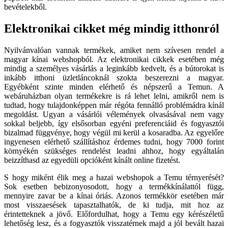
bevételekből.
Elektronikai cikket még mindig itthonról
Nyilvánvalóan vannak termékek, amiket nem szívesen rendel a
magyar kínai webshopból. Az elektronikai cikkek esetében még
mindig a személyes vásárlás a leginkább kedvelt, és a bútorokat is
inkább itthoni üzletláncoknál szokta beszerezni a magyar.
Egyébként szinte minden elérhető és népszerű a Temun. A
webáruházban olyan termékekre is rá lehet lelni, amikről nem is
tudtad, hogy tulajdonképpen már régóta fennálló problémádra kínál
megoldást. Ugyan a vásárlói vélemények olvasásával nem vagy
sokkal beljebb, így elsősorban egyéni preferenciáid és fogyasztói
bizalmad függvénye, hogy végül mi kerül a kosaradba. Az egyelőre
ingyenesen elérhető szállításhoz érdemes tudni, hogy 7000 forint
környékén szükséges rendelést leadni ahhoz, hogy egyáltalán
beizzíthasd az egyedüli opcióként kínált online fizetést.
S hogy miként élik meg a hazai webshopok a Temu térnyerését?
Sok esetben bebizonyosodott, hogy a termékkínálattól függ,
mennyire zavar be a kínai óriás. Azonos termékkör esetében már
most visszaesések tapasztalhatók, de ki tudja, mit hoz az
érintetteknek a jövő. Előfordulhat, hogy a Temu egy kérészéletű
lehetőség lesz, és a fogyasztók visszatérnek majd a jól bevált hazai