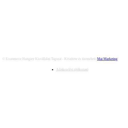
KÖVESS MINKET
© Ecommerce Hungary Kisvállalati Tagozat - Készítette és üzemelteti:
Mai Marketing
Adatkezelési tájékoztató