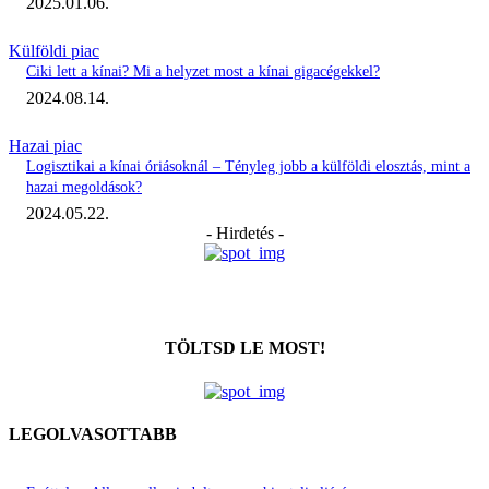
2025.01.06.
Külföldi piac
Ciki lett a kínai? Mi a helyzet most a kínai gigacégekkel?
2024.08.14.
Hazai piac
Logisztikai a kínai óriásoknál – Tényleg jobb a külföldi elosztás, mint a
hazai megoldások?
2024.05.22.
- Hirdetés -
TÖLTSD LE MOST!
LEGOLVASOTTABB