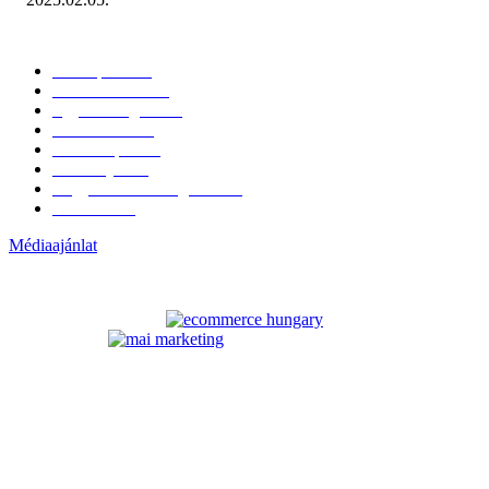
KATEGÓRIÁK
Hazai piac
153
Érdekvédelem
38
Egyéb kategória
20
Üzemeltetés
16
Külföldi piac
16
Események
11
Nagykerek és szolgáltatók
1
Évértékelő
1
Médiaajánlat