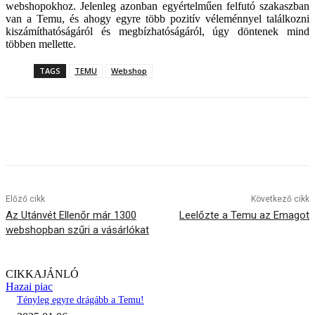
webshopokhoz. Jelenleg azonban egyértelműen felfutó szakaszban
van a Temu, és ahogy egyre több pozitív véleménnyel találkozni
kiszámíthatóságáról és megbízhatóságáról, úgy döntenek mind
többen mellette.
TAGS
TEMU
Webshop
Előző cikk
Következő cikk
Az Utánvét Ellenőr már 1300
Leelőzte a Temu az Emagot
webshopban szűri a vásárlókat
CIKKAJÁNLÓ
Hazai piac
Tényleg egyre drágább a Temu!