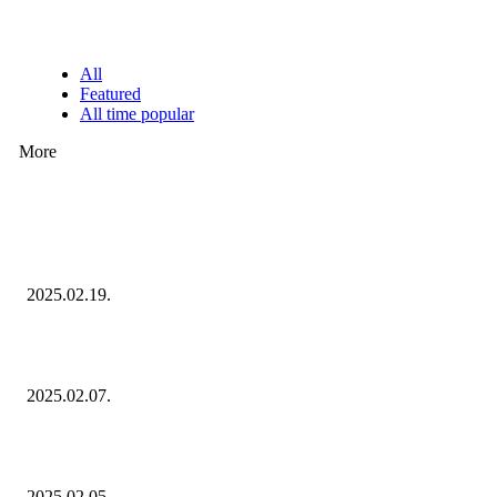
NÉPSZERŰ CIKKEK
All
Featured
All time popular
More
Ezúttal az Allegro ellen indult versenyhivatali eljárás
2025.02.19.
Januárban sem esett vissza látványosan a fogyasztás!
2025.02.07.
Miért fontos bevonni a fogyasztókat az értékesítési folyamat egészébe?
2025.02.05.