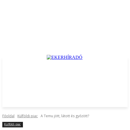
Főoldal
Külföldi piac
A Temu jött, látott és győzött?
Külföldi piac