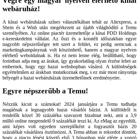
Végre egy magyar nyelven elérhető kínai
webáruház!
A kínai webáruházak színes választékában tehát az Aliexpress, a
Shein és a Wish után megérkezett az újabb világhódító a Temu
személyében. Az online piactér üzemeltetője a kínai PDD Holdings
e-kereskedelmi vállalat. Az őszi és a koratéli időszakban egyre
nagyobb népszerűségre tett szert a felület, ez pedig nemcsak a
marketingkampánynak volt köszönhető, hanem a magyar nyelven
elérhető weboldalnak is. Ha ez nem lenne elég, beállítható, hogy
forintban adja meg az árakat, így gyakorlatilag olyan érzése lehet az
embernek, hogy egy hazai webshopban vásárol. A különbségek
egyértelműen az árakban mutatkoznak meg, s ez már most rányomja
bélyegét a hazai webáruházak üzemeltetőinek eredményeire.
Egyre népszerűbb a Temu!
Nézzük kicsit a számokat! 2024 januárjára a Temu tudhatja
magáénak a legnagyobb hazai vásárlói bázist. A külföldről is
rendelők közel 30 százaléka szavazott bizalmat neki, ami a 3,9
millió online megrendelő 9 százalékát teszi ki. Az eMag az egyedüli,
ami képes volt egyetlen szereplőként a fogyasztói bázis 20
százalékát vásárlásra ösztönözni. A Temu abban is rekordot döntött,
hogy a piacra lépést követő első 3 hónapban már elérte a vonzó