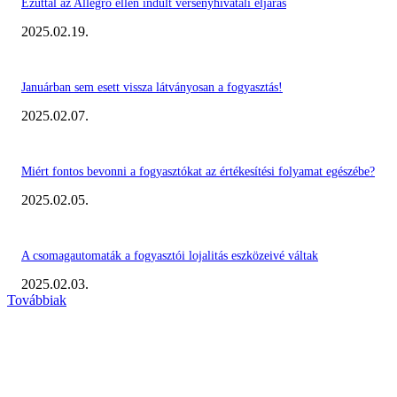
Ezúttal az Allegro ellen indult versenyhivatali eljárás
2025.02.19.
Januárban sem esett vissza látványosan a fogyasztás!
2025.02.07.
Miért fontos bevonni a fogyasztókat az értékesítési folyamat egészébe?
2025.02.05.
A csomagautomaták a fogyasztói lojalitás eszközeivé váltak
2025.02.03.
Továbbiak
KIEMELT #EKERHÍRADÓ