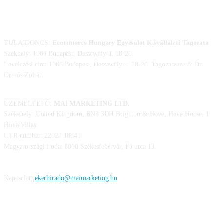
ELÉRHETŐSÉGÜNK
TULAJDONOS:
Ecommerce Hungary Egyesület Kisvállalati Tagozata
Székhely: 1066 Budapest, Dessewffy u. 18-20.
Levelezési cím: 1066 Budapest, Dessewffy u. 18-20. Tagozatvezető: Dr.
Ormós Zoltán
ÜZEMELTETŐ:
MAI MARKETING LTD.
Székehely: United Kingdom, BN3 3DH Brighton & Hove, Hova House, 1
Hova Villas
UTR number: 22027 18841
Magyarországi iroda: 8000 Székesfehérvár, Fő utca 13.
Kapcsolat:
ekerhirado@maimarketing.hu