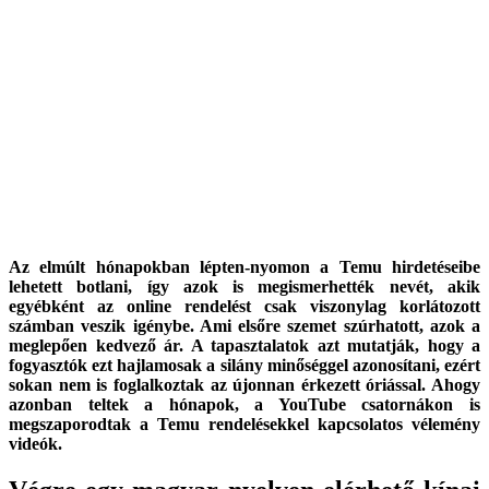
Az elmúlt hónapokban lépten-nyomon a Temu hirdetéseibe
lehetett botlani, így azok is megismerhették nevét, akik
egyébként az online rendelést csak viszonylag korlátozott
számban veszik igénybe. Ami elsőre szemet szúrhatott, azok a
meglepően kedvező ár. A tapasztalatok azt mutatják, hogy a
fogyasztók ezt hajlamosak a silány minőséggel azonosítani, ezért
sokan nem is foglalkoztak az újonnan érkezett óriással. Ahogy
azonban teltek a hónapok, a YouTube csatornákon is
megszaporodtak a Temu rendelésekkel kapcsolatos vélemény
videók.