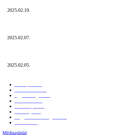
Ezúttal az Allegro ellen indult versenyhivatali eljárás
2025.02.19.
Januárban sem esett vissza látványosan a fogyasztás!
2025.02.07.
Miért fontos bevonni a fogyasztókat az értékesítési folyamat egészébe?
2025.02.05.
KATEGÓRIÁK
Hazai piac
153
Érdekvédelem
38
Egyéb kategória
20
Üzemeltetés
16
Külföldi piac
16
Események
11
Nagykerek és szolgáltatók
1
Évértékelő
1
Médiaajánlat