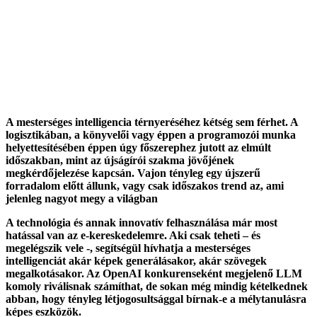
A mesterséges intelligencia térnyeréséhez kétség sem férhet. A
logisztikában, a könyvelői vagy éppen a programozói munka
helyettesítésében éppen úgy főszerephez jutott az elmúlt
időszakban, mint az újságírói szakma jövőjének
megkérdőjelezése kapcsán. Vajon tényleg egy újszerű
forradalom előtt állunk, vagy csak időszakos trend az, ami
jelenleg nagyot megy a világban
A technológia és annak innovatív felhasználása már most
hatással van az e-kereskedelemre. Aki csak teheti – és
megelégszik vele -, segítségül hívhatja a mesterséges
intelligenciát akár képek generálásakor, akár szövegek
megalkotásakor. Az OpenAI konkurenseként megjelenő LLM
komoly riválisnak számíthat, de sokan még mindig kételkednek
abban, hogy tényleg létjogosultsággal bírnak-e a mélytanulásra
képes eszközök.