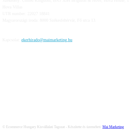
Székehely: United Kingdom, BN3 3DH Brighton & Hove, Hova House, 1
Hova Villas
UTR number: 22027 18841
Magyarországi iroda: 8000 Székesfehérvár, Fő utca 13.
Kapcsolat:
ekerhirado@maimarketing.hu
KÖVESS MINKET
© Ecommerce Hungary Kisvállalati Tagozat - Készítette és üzemelteti:
Mai Marketing