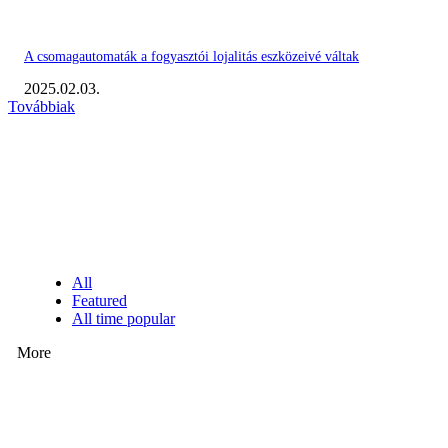
A csomagautomaták a fogyasztói lojalitás eszközeivé váltak
2025.02.03.
Továbbiak
KIEMELT #EKERHÍRADÓ
NÉPSZERŰ CIKKEK
All
Featured
All time popular
More