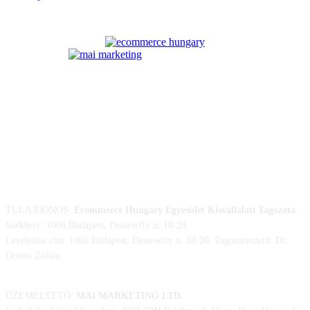
ELÉRHETŐSÉGÜNK
TULAJDONOS:
Ecommerce Hungary Egyesület Kisvállalati Tagozata
Székhely: 1066 Budapest, Dessewffy u. 18-20.
Levelezési cím: 1066 Budapest, Dessewffy u. 18-20. Tagozatvezető: Dr.
Ormós Zoltán
ÜZEMELTETŐ:
MAI MARKETING LTD.