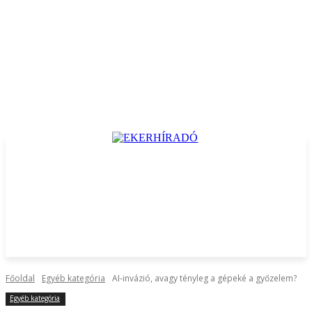
Főoldal
Egyéb kategória
AI-invázió, avagy tényleg a gépeké a győzelem?
Egyéb kategória