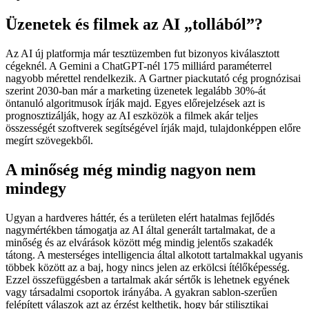
Üzenetek és filmek az AI „tollából”?
Az AI új platformja már tesztüzemben fut bizonyos kiválasztott
cégeknél. A Gemini a ChatGPT-nél 175 milliárd paraméterrel
nagyobb mérettel rendelkezik. A Gartner piackutató cég prognózisai
szerint 2030-ban már a marketing üzenetek legalább 30%-át
öntanuló algoritmusok írják majd. Egyes előrejelzések azt is
prognosztizálják, hogy az AI eszközök a filmek akár teljes
összességét szoftverek segítségével írják majd, tulajdonképpen előre
megírt szövegekből.
A minőség még mindig nagyon nem
mindegy
Ugyan a hardveres háttér, és a területen elért hatalmas fejlődés
nagymértékben támogatja az AI által generált tartalmakat, de a
minőség és az elvárások között még mindig jelentős szakadék
tátong. A mesterséges intelligencia által alkotott tartalmakkal ugyanis
többek között az a baj, hogy nincs jelen az erkölcsi ítélőképesség.
Ezzel összefüggésben a tartalmak akár sértők is lehetnek egyének
vagy társadalmi csoportok irányába. A gyakran sablon-szerűen
felépített válaszok azt az érzést kelthetik, hogy bár stilisztikai