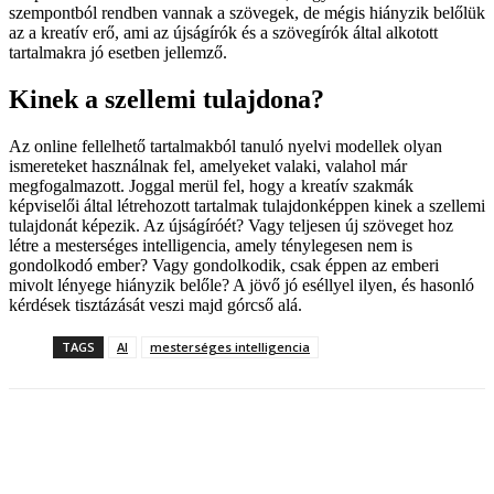
szempontból rendben vannak a szövegek, de mégis hiányzik belőlük
az a kreatív erő, ami az újságírók és a szövegírók által alkotott
tartalmakra jó esetben jellemző.
Kinek a szellemi tulajdona?
Az online fellelhető tartalmakból tanuló nyelvi modellek olyan
ismereteket használnak fel, amelyeket valaki, valahol már
megfogalmazott. Joggal merül fel, hogy a kreatív szakmák
képviselői által létrehozott tartalmak tulajdonképpen kinek a szellemi
tulajdonát képezik. Az újságíróét? Vagy teljesen új szöveget hoz
létre a mesterséges intelligencia, amely ténylegesen nem is
gondolkodó ember? Vagy gondolkodik, csak éppen az emberi
mivolt lényege hiányzik belőle? A jövő jó eséllyel ilyen, és hasonló
kérdések tisztázását veszi majd górcső alá.
TAGS
AI
mesterséges intelligencia