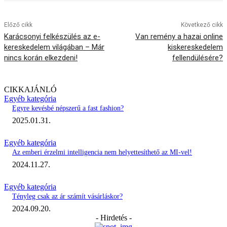
Előző cikk
Következő cikk
Karácsonyi felkészülés az e-
Van remény a hazai online
kereskedelem világában – Már
kiskereskedelem
nincs korán elkezdeni!
fellendülésére?
CIKKAJÁNLÓ
Egyéb kategória
Egyre kevésbé népszerű a fast fashion?
2025.01.31.
Egyéb kategória
Az emberi érzelmi intelligencia nem helyettesíthető az MI-vel!
2024.11.27.
Egyéb kategória
Tényleg csak az ár számít vásárláskor?
2024.09.20.
- Hirdetés -