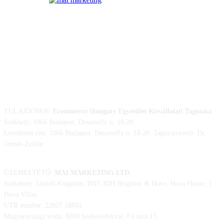
ELÉRHETŐSÉGÜNK
TULAJDONOS:
Ecommerce Hungary Egyesület Kisvállalati Tagozata
Székhely: 1066 Budapest, Dessewffy u. 18-20.
Levelezési cím: 1066 Budapest, Dessewffy u. 18-20. Tagozatvezető: Dr.
Ormós Zoltán
ÜZEMELTETŐ:
MAI MARKETING LTD.
Székehely: United Kingdom, BN3 3DH Brighton & Hove, Hova House, 1
Hova Villas
UTR number: 22027 18841
Magyarországi iroda: 8000 Székesfehérvár, Fő utca 13.