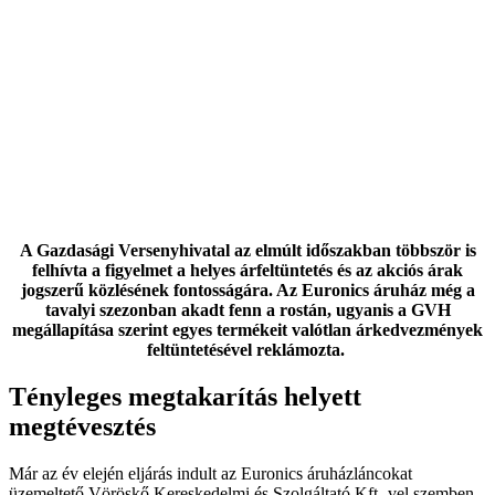
A Gazdasági Versenyhivatal az elmúlt időszakban többször is
felhívta a figyelmet a helyes árfeltüntetés és az akciós árak
jogszerű közlésének fontosságára. Az Euronics áruház még a
tavalyi szezonban akadt fenn a rostán, ugyanis a GVH
megállapítása szerint egyes termékeit valótlan árkedvezmények
feltüntetésével reklámozta.
Tényleges megtakarítás helyett
megtévesztés
Már az év elején eljárás indult az Euronics áruházláncokat
üzemeltető Vöröskő Kereskedelmi és Szolgáltató Kft.-vel szemben,