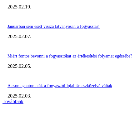
2025.02.19.
Januárban sem esett vissza látványosan a fogyasztás!
2025.02.07.
Miért fontos bevonni a fogyasztókat az értékesítési folyamat egészébe?
2025.02.05.
A csomagautomaták a fogyasztói lojalitás eszközeivé váltak
2025.02.03.
Továbbiak
KIEMELT #EKERHÍRADÓ
Megvannak a 2023 Ecommerce Hungary Nagydíj Kisvállalati szegmens