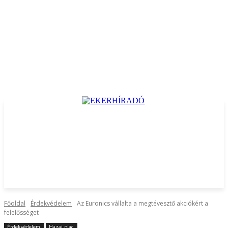
Főoldal
Érdekvédelem
Az Euronics vállalta a megtévesztő akciókért a
felelősséget
Érdekvédelem
Hazai piac