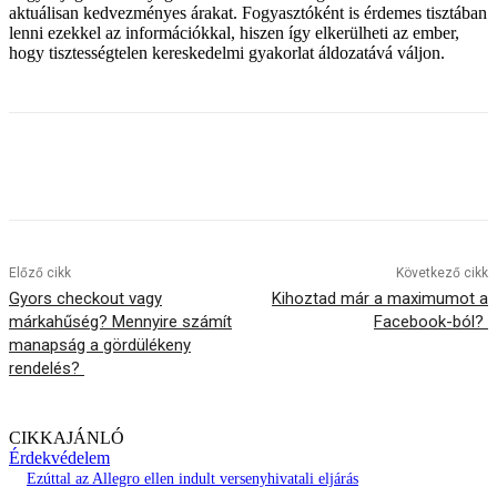
aktuálisan kedvezményes árakat. Fogyasztóként is érdemes tisztában
lenni ezekkel az információkkal, hiszen így elkerülheti az ember,
hogy tisztességtelen kereskedelmi gyakorlat áldozatává váljon.
Előző cikk
Következő cikk
Gyors checkout vagy
Kihoztad már a maximumot a
márkahűség? Mennyire számít
Facebook-ból?
manapság a gördülékeny
rendelés?
CIKKAJÁNLÓ
Érdekvédelem
Ezúttal az Allegro ellen indult versenyhivatali eljárás