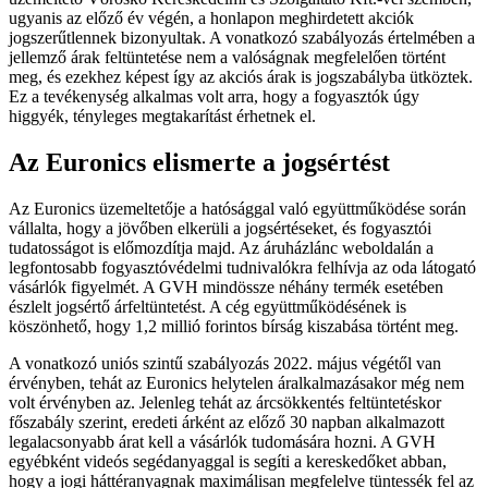
ugyanis az előző év végén, a honlapon meghirdetett akciók
jogszerűtlennek bizonyultak. A vonatkozó szabályozás értelmében a
jellemző árak feltüntetése nem a valóságnak megfelelően történt
meg, és ezekhez képest így az akciós árak is jogszabályba ütköztek.
Ez a tevékenység alkalmas volt arra, hogy a fogyasztók úgy
higgyék, tényleges megtakarítást érhetnek el.
Az Euronics elismerte a jogsértést
Az Euronics üzemeltetője a hatósággal való együttműködése során
vállalta, hogy a jövőben elkerüli a jogsértéseket, és fogyasztói
tudatosságot is előmozdítja majd. Az áruházlánc weboldalán a
legfontosabb fogyasztóvédelmi tudnivalókra felhívja az oda látogató
vásárlók figyelmét. A GVH mindössze néhány termék esetében
észlelt jogsértő árfeltüntetést. A cég együttműködésének is
köszönhető, hogy 1,2 millió forintos bírság kiszabása történt meg.
A vonatkozó uniós szintű szabályozás 2022. május végétől van
érvényben, tehát az Euronics helytelen áralkalmazásakor még nem
volt érvényben az. Jelenleg tehát az árcsökkentés feltüntetéskor
főszabály szerint, eredeti árként az előző 30 napban alkalmazott
legalacsonyabb árat kell a vásárlók tudomására hozni. A GVH
egyébként videós segédanyaggal is segíti a kereskedőket abban,
hogy a jogi háttéranyagnak maximálisan megfelelve tüntessék fel az