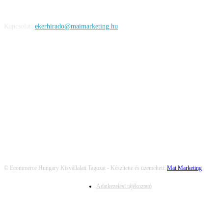
Kapcsolat:
ekerhirado@maimarketing.hu
KÖVESS MINKET
© Ecommerce Hungary Kisvállalati Tagozat - Készítette és üzemelteti:
Mai Marketing
Adatkezelési tájékoztató