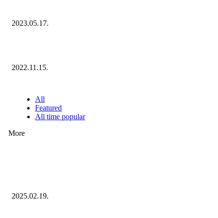
Díjazottjai!
2023.05.17.
Ecommerce Hungary Nagydíj 2022: megvannak a díjazottak!
2022.11.15.
NÉPSZERŰ CIKKEK
All
Featured
All time popular
More
Ezúttal az Allegro ellen indult versenyhivatali eljárás
2025.02.19.