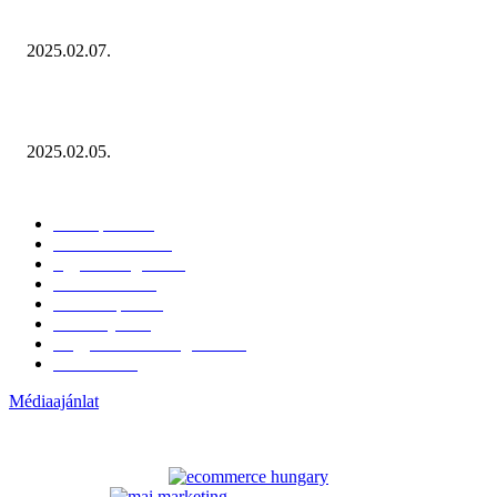
Januárban sem esett vissza látványosan a fogyasztás!
2025.02.07.
Miért fontos bevonni a fogyasztókat az értékesítési folyamat egészébe?
2025.02.05.
KATEGÓRIÁK
Hazai piac
153
Érdekvédelem
38
Egyéb kategória
20
Üzemeltetés
16
Külföldi piac
16
Események
11
Nagykerek és szolgáltatók
1
Évértékelő
1
Médiaajánlat