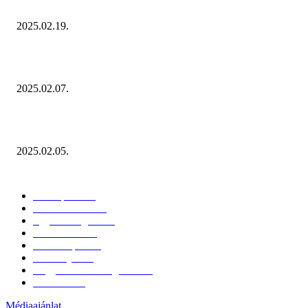
Ezúttal az Allegro ellen indult versenyhivatali eljárás
2025.02.19.
Januárban sem esett vissza látványosan a fogyasztás!
2025.02.07.
Miért fontos bevonni a fogyasztókat az értékesítési folyamat egészébe?
2025.02.05.
KATEGÓRIÁK
Hazai piac
153
Érdekvédelem
38
Egyéb kategória
20
Üzemeltetés
16
Külföldi piac
16
Események
11
Nagykerek és szolgáltatók
1
Évértékelő
1
Médiaajánlat