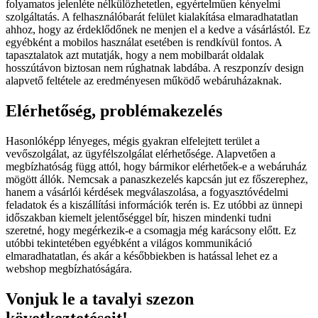
folyamatos jelenléte nélkülözhetetlen, egyértelműen kényelmi
szolgáltatás. A felhasználóbarát felület kialakítása elmaradhatatlan
ahhoz, hogy az érdeklődőnek ne menjen el a kedve a vásárlástól. Ez
egyébként a mobilos használat esetében is rendkívül fontos. A
tapasztalatok azt mutatják, hogy a nem mobilbarát oldalak
hosszútávon biztosan nem rúghatnak labdába. A reszponzív design
alapvető feltétele az eredményesen működő webáruházaknak.
Elérhetőség, problémakezelés
Hasonlóképp lényeges, mégis gyakran elfelejtett terület a
vevőszolgálat, az ügyfélszolgálat elérhetősége. Alapvetően a
megbízhatóság függ attól, hogy bármikor elérhetőek-e a webáruház
mögött állók. Nemcsak a panaszkezelés kapcsán jut ez főszerephez,
hanem a vásárlói kérdések megválaszolása, a fogyasztóvédelmi
feladatok és a kiszállítási információk terén is. Ez utóbbi az ünnepi
időszakban kiemelt jelentőséggel bír, hiszen mindenki tudni
szeretné, hogy megérkezik-e a csomagja még karácsony előtt. Ez
utóbbi tekintetében egyébként a világos kommunikáció
elmaradhatatlan, és akár a későbbiekben is hatással lehet ez a
webshop megbízhatóságára.
Vonjuk le a tavalyi szezon
következtetéseit!