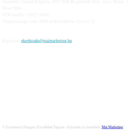
Székehely: United Kingdom, BN3 3DH Brighton & Hove, Hova House, 1
Hova Villas
UTR number: 22027 18841
Magyarországi iroda: 8000 Székesfehérvár, Fő utca 13.
Kapcsolat:
ekerhirado@maimarketing.hu
KÖVESS MINKET
© Ecommerce Hungary Kisvállalati Tagozat - Készítette és üzemelteti:
Mai Marketing