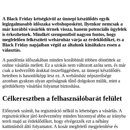
A Black Friday kétségkívül az ünnepi készülődés egyik
legizgalmasabb időszaka webshoposként. Ilyenkor nemcsak a
már korábbi vásárlók térnek vissza, hanem potenciális ügyfelek
is érkezhetnek. Mindkét szempontból nagyon fontos, hogy
megfelelően felkészített webáruház várja az érdeklődőket, és a
Black Friday napjaiban végül az általunk kínáltakra essen a
választás.
A pandémia időszakában minden korábbinál többen döntöttek az
online vásárlás mellett. Ez a szokás nem változott azóta sem, és már
csak a kedvezőbb árakkal összefüggésben, az ünnepi készülődés
heteiben is hasonlóképp lesz ez. A webáruház népszerűsége
azonban gyakran olyan apróságnak tűnő dolgokon múlik, mint a
gördülékeny vásárlási folyamat biztosítása.
Célkeresztben a felhasználóbarát felület
Előnynek számít, ha regisztráció nélkül is lehetséges a vásárlás. A
regisztrációkor járó kedvezmény minden bizonnyal abba az irányba
tereli majd az érdeklődőket, hogy elvégezzék ezt a néhány
kattintásból álló folyamatot. A kosár megfelelő megjelenítése és