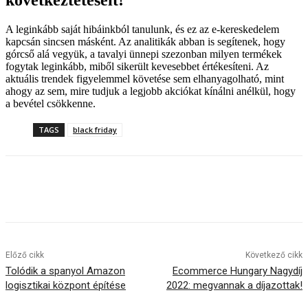
A leginkább saját hibáinkból tanulunk, és ez az e-kereskedelem
kapcsán sincsen másként. Az analitikák abban is segítenek, hogy
górcső alá vegyük, a tavalyi ünnepi szezonban milyen termékek
fogytak leginkább, miből sikerült kevesebbet értékesíteni. Az
aktuális trendek figyelemmel követése sem elhanyagolható, mint
ahogy az sem, mire tudjuk a legjobb akciókat kínálni anélkül, hogy
a bevétel csökkenne.
TAGS
black friday
Előző cikk
Következő cikk
Tolódik a spanyol Amazon
Ecommerce Hungary Nagydíj
logisztikai központ építése
2022: megvannak a díjazottak!