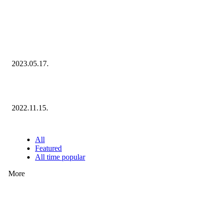
KIEMELT #EKERHÍRADÓ
Megvannak a 2023 Ecommerce Hungary Nagydíj Kisvállalati szegmens
Díjazottjai!
2023.05.17.
Ecommerce Hungary Nagydíj 2022: megvannak a díjazottak!
2022.11.15.
NÉPSZERŰ CIKKEK
All
Featured
All time popular
More