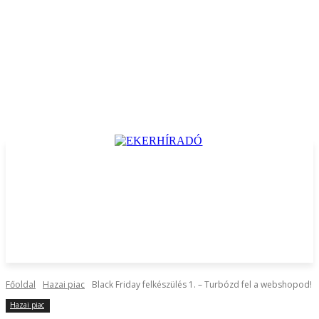
Főoldal
Hazai piac
Black Friday felkészülés 1. – Turbózd fel a webshopod!
Hazai piac