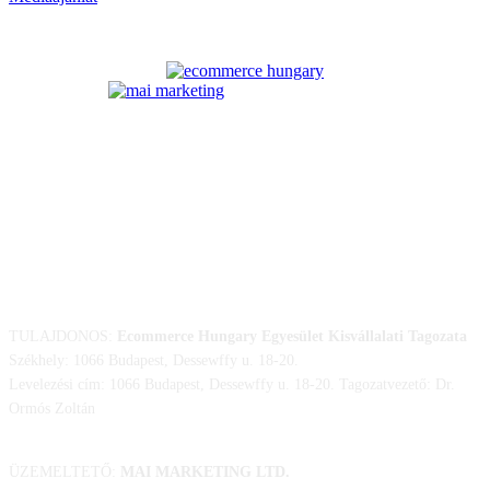
ELÉRHETŐSÉGÜNK
TULAJDONOS:
Ecommerce Hungary Egyesület Kisvállalati Tagozata
Székhely: 1066 Budapest, Dessewffy u. 18-20.
Levelezési cím: 1066 Budapest, Dessewffy u. 18-20. Tagozatvezető: Dr.
Ormós Zoltán
ÜZEMELTETŐ:
MAI MARKETING LTD.