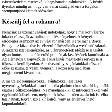
e-kereskedelem résztvevői kihagyhatatlan ajánlatokkal. A kérdés
ilyenkor mindig az, hogy van-e már stratégiád erre a forgalom
szempontjából kiemelt időszakra.
Készülj fel a rohamra!
Nemcsak az üzemanyagárak indokolják, hogy a mai kor vásárlói
inkább választják az online rendelés kényelmét. A kényelem
elsődleges szempont az év végi rohanásban, s erre már a Black
Friday-hez közeledve is célszerű felkészülniük a webáruházaknak.
A raktárkészlet ellenőrzése, az utánrendelések időzítése legalább
olyan fontos, mint a felmerülő problémák kezelésének koordinálása.
Az elérhetőség alapvető, de a kiszállítás megfelelő szervezése is
fókuszba kerül ilyenkor. A kedvezményes ajánlatokkal célszerű
előre készülni, tervezni, ütemezni a közösségi médiában
megjelentetni kívántakat.
A megfelelő kampányokkal, ajánlatokkal, esetleges
nyereményjátékokkal a social media platformokon sikerül leginkább
eljutni a célközönséghez. Ne maradjanak ki az influencerekkel való
együttműködések sem, melyeknek köszönhetően az akciók is célba
találhatnak, legyen szó a kínálatról, vagy az érvényesíthető
kuponkódokról.