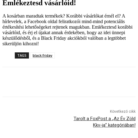
Emlékeztesd vásárlóid!
A kosárban maradtak termékek? Korábbi vásárlókat érnél el? A
hírlevelek, a Facebook oldal feliratkozói mind-mind potenciális
értékesítési lehetőségeket rejtenek magukban. Emlékeztesd korábbi
vásárlóid, és érj el újakat annak érdekében, hogy az idei ünnepi
készülődésből, és a Black Friday akciókból valóban a legtöbbet
sikerüljön kihozni!
TAGS
black friday
Következő cikk
Tarolt a FoxPost a „Az Év Zöld
Kkv-ja” kategóriában!