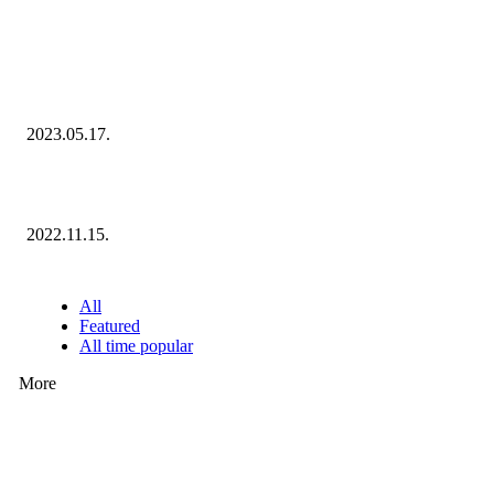
KIEMELT #EKERHÍRADÓ
Megvannak a 2023 Ecommerce Hungary Nagydíj Kisvállalati szegmens
Díjazottjai!
2023.05.17.
Ecommerce Hungary Nagydíj 2022: megvannak a díjazottak!
2022.11.15.
NÉPSZERŰ CIKKEK
All
Featured
All time popular
More
Ezúttal az Allegro ellen indult versenyhivatali eljárás