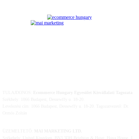
ELÉRHETŐSÉGÜNK
TULAJDONOS:
Ecommerce Hungary Egyesület Kisvállalati Tagozata
Székhely: 1066 Budapest, Dessewffy u. 18-20.
Levelezési cím: 1066 Budapest, Dessewffy u. 18-20. Tagozatvezető: Dr.
Ormós Zoltán
ÜZEMELTETŐ:
MAI MARKETING LTD.
Székehely: United Kingdom, BN3 3DH Brighton & Hove, Hova House, 1