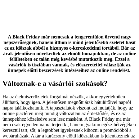
A Black Friday már nemcsak a tengerentúlon örvend nagy
népszerűségnek, hanem itthon is mind jelentősebb szeletet hasít
ez az időszak abból a bizonyos e-kereskedelmi tortából. Bár az
árak jelentősen növekedtek az elmúlt hónapokban, de az online
felületeken ez talán még kevésbé mutatkozik meg. Ezzel a
vásárlók is tisztában vannak, és előszeretettel választják az
ünnepek előtti beszerzések intézéseihez az online rendelést.
Változnak-e a vásárlói szokások?
Ha az élelmiszerüzletek forgalmát nézzük, akkor egyértelműen
állítható, hogy igen. A jelentősen megnőtt árak hátulütőivel napról-
napra találkozhatunk. A tapasztalatok viszont azt mutatják, hogy az
online piactéren még mindig változatlan az érdeklődés, és ez az
ünnepekhez közeledve sem lesz másként. A Black Friday ma már
nem csak egyetlen napra terjed ki, hanem gyakran egész hétvégéken
keresztül tart, sőt, a legtöbbet igyekeznek kihozni a promócióból a
webáruházak. Akár a karácsony előtti időszakban is jelentkeznek az