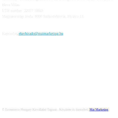
Hova Villas
UTR number: 22027 18841
Magyarországi iroda: 8000 Székesfehérvár, Fő utca 13.
Kapcsolat:
ekerhirado@maimarketing.hu
KÖVESS MINKET
© Ecommerce Hungary Kisvállalati Tagozat - Készítette és üzemelteti:
Mai Marketing