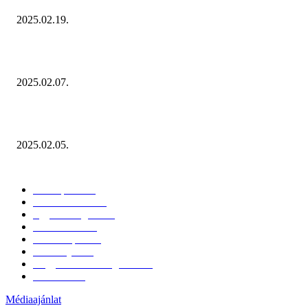
2025.02.19.
Januárban sem esett vissza látványosan a fogyasztás!
2025.02.07.
Miért fontos bevonni a fogyasztókat az értékesítési folyamat egészébe?
2025.02.05.
KATEGÓRIÁK
Hazai piac
153
Érdekvédelem
38
Egyéb kategória
20
Üzemeltetés
16
Külföldi piac
16
Események
11
Nagykerek és szolgáltatók
1
Évértékelő
1
Médiaajánlat