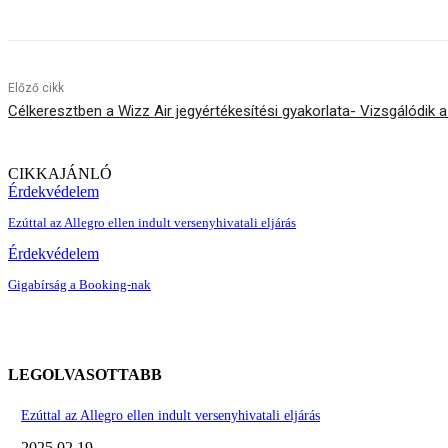
Előző cikk
Célkeresztben a Wizz Air jegyértékesítési gyakorlata- Vizsgálódik 
CIKKAJÁNLÓ
Érdekvédelem
Ezúttal az Allegro ellen indult versenyhivatali eljárás
Érdekvédelem
Gigabírság a Booking-nak
LEGOLVASOTTABB
Ezúttal az Allegro ellen indult versenyhivatali eljárás
2025.02.19.