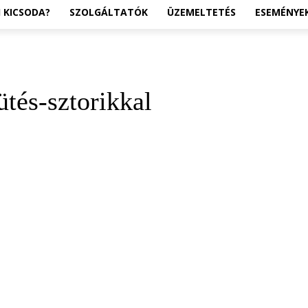
I KICSODA?
SZOLGÁLTATÓK
ÜZEMELTETÉS
ESEMÉNYE
tés-sztorikkal