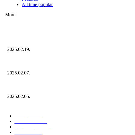
All time popular
More
Ezúttal az Allegro ellen indult versenyhivatali eljárás
2025.02.19.
Januárban sem esett vissza látványosan a fogyasztás!
2025.02.07.
Miért fontos bevonni a fogyasztókat az értékesítési folyamat egészébe?
2025.02.05.
KATEGÓRIÁK
Hazai piac
153
Érdekvédelem
38
Egyéb kategória
20
Üzemeltetés
16