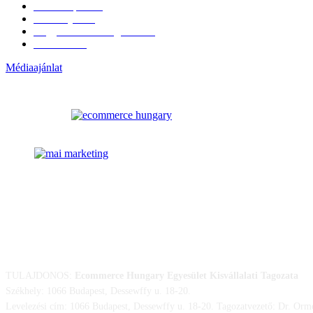
Külföldi piac
16
Események
11
Nagykerek és szolgáltatók
1
Évértékelő
1
Médiaajánlat
ELÉRHETŐSÉGÜNK
TULAJDONOS:
Ecommerce Hungary Egyesület Kisvállalati Tagozata
Székhely: 1066 Budapest, Dessewffy u. 18-20.
Levelezési cím: 1066 Budapest, Dessewffy u. 18-20. Tagozatvezető: Dr. Orm