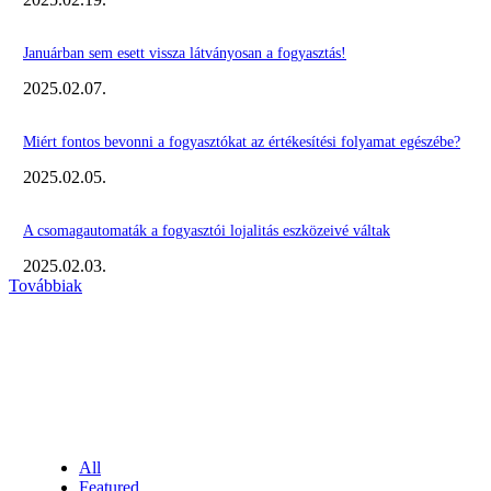
Januárban sem esett vissza látványosan a fogyasztás!
2025.02.07.
Miért fontos bevonni a fogyasztókat az értékesítési folyamat egészébe?
2025.02.05.
A csomagautomaták a fogyasztói lojalitás eszközeivé váltak
2025.02.03.
Továbbiak
KIEMELT #EKERHÍRADÓ
NÉPSZERŰ CIKKEK
All
Featured