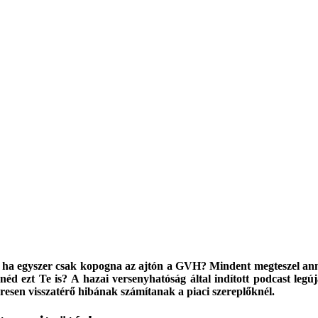
, ha egyszer csak kopogna az ajtón a GVH? Mindent megteszel annak
d ezt Te is? A hazai versenyhatóság által indított podcast legúj
resen visszatérő hibának számítanak a piaci szereplőknél.