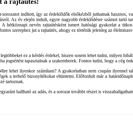
 a rajtaütés!
-sorozatot indított, így az érdeklődők elsőkézből juthatnak hasznos, v
tásról. Az év elején indult, egyre nagyobb érdeklődésre számot tartó ta
a. A hétköznapi nevén rajtaütésként ismert hatósági gyakorlat a titko
ontos szerephez jut a rajtaütés, ahogy ez történik jelenleg az élelmiszer
legtöbbeket ez a kérdés érdekel, hiszen sosem lehet tudni, milyen hibáb
nik, ha jogsértést tapasztalnak a szakemberek. Fontos tudni, hogy a cég
t. Mire lehet ilyenkor számítani? A gyakorlatban nem csupán ilyennel 
gek a terhelő bizonyítékokat eltüntetni. Előfordult már a határidőnapl
zé tartoznak.
aránt hallható az adás, és a sorozat további részei is visszahallgathat