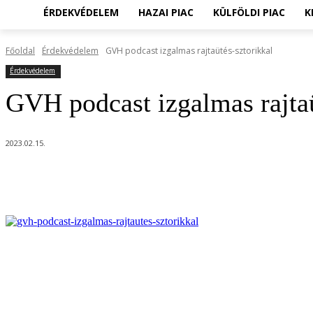
ÉRDEKVÉDELEM
HAZAI PIAC
KÜLFÖLDI PIAC
K
Főoldal
Érdekvédelem
GVH podcast izgalmas rajtaütés-sztorikkal
Érdekvédelem
GVH podcast izgalmas rajtaü
2023.02.15.
Megosztom