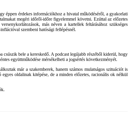
agy éppen érdekes információkhoz a hivatal működéséről, a gyakorlati
rtalmakat megéri időről-időre figyelemmel követni. Ezúttal az előzetes
s versenykorlátozások, más néven a kartellek feltárásához szükséges
-inflációval szembeni hatósági fellépésnél.
a csúszik bele a kereskedő. A podcast legújabb részéből kiderül, hogy
 önkéntes együttműködése mérsékelheti a jogsértés következményét.
találkoztak már a szakemberek, hanem számos mulatságos szituációt is
ó egyes oldalinak kitépése, de a minden előzetes, racionális ok nélkül
ók.