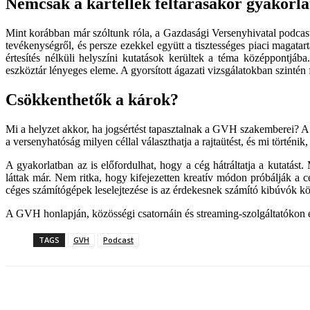
Nemcsak a kartellek feltárásakor gyakorlat
Mint korábban már szóltunk róla, a Gazdasági Versenyhivatal podcast
tevékenységről, és persze ezekkel együtt a tisztességes piaci magatar
értesítés nélküli helyszíni kutatások kerültek a téma középpontjáb
eszköztár lényeges eleme. A gyorsított ágazati vizsgálatokban szintén f
Csökkenthetők a károk?
Mi a helyzet akkor, ha jogsértést tapasztalnak a GVH szakemberei? A 
a versenyhatóság milyen céllal választhatja a rajtaütést, és mi törté
A gyakorlatban az is előfordulhat, hogy a cég hátráltatja a kutatás
láttak már. Nem ritka, hogy kifejezetten kreatív módon próbálják a cé
céges számítógépek leselejtezése is az érdekesnek számító kibúvók kö
A GVH honlapján, közösségi csatornáin és streaming-szolgáltatókon egy
TAGS
GVH
Podcast
Megosztom