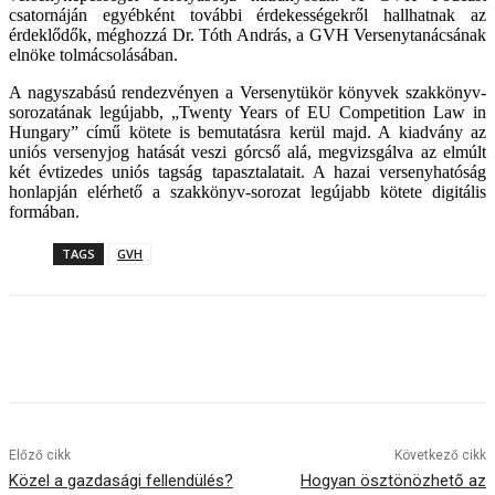
csatornáján egyébként további érdekességekről hallhatnak az
érdeklődők, méghozzá Dr. Tóth András, a GVH Versenytanácsának
elnöke tolmácsolásában.
A nagyszabású rendezvényen a Versenytükör könyvek szakkönyv-
sorozatának legújabb, „Twenty Years of EU Competition Law in
Hungary” című kötete is bemutatásra kerül majd. A kiadvány az
uniós versenyjog hatását veszi górcső alá, megvizsgálva az elmúlt
két évtizedes uniós tagság tapasztalatait. A hazai versenyhatóság
honlapján elérhető a szakkönyv-sorozat legújabb kötete digitális
formában.
TAGS
GVH
Előző cikk
Következő cikk
Közel a gazdasági fellendülés?
Hogyan ösztönözhető az