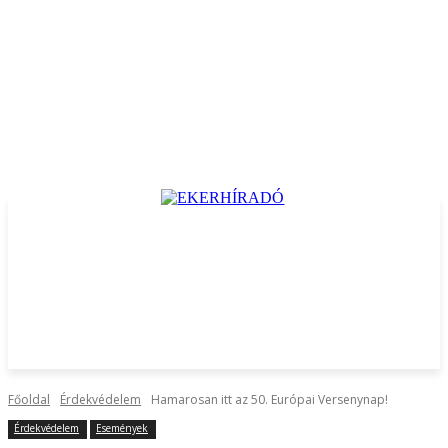
Főoldal
Érdekvédelem
Hamarosan itt az 50. Európai Versenynap!
Érdekvédelem
Események