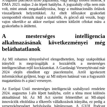
A digitális piacokról szóló jogszabály, vagy ahogy többen ismerik, a
DMA 2023. május 2-án lépett hatályba. A jogszabály célja nem más
volt, mint annak megakadályozása, hogy a multinacionális óriások
visszaéljenek helyzetükkel. Az eltelt időszakot gyakorlati
szempontból elemzik majd a szakértők, és górcső alá veszik, hogy
vajon sikerült-e az akkor európai szinten kitűzött célokat mára a
gyakorlatba is átültetni.
A mesterséges intelligencia
alkalmazásának következményei még
beláthatatlanok
Az MI rohamos térnyerésével elengedhetetlen, hogy szakpolitikai
irányból is megvizsgálják a hozzáértők a mesterséges
intelligenciában rejlő kockázatokat. A Gazdasági Versenyhivatal már
2024 elején elindított egy piacelemzést. Arról igyekezett
információkat gyűjteni, hogy az MI milyen hatással van a fogyasztói
magatartásra és a piaci versenyre.
Az Európai Unió mesterséges intelligenciát szabályozó rendelete
2024. augusztus 1-jén lépett hatályba, ezért a téma most különös
aktualitással bír. Az MI Act szerint felmerülhet az MI-alapú
innovációk eltolódása a tőkeerős vállalkozások irányába, ez pedig a
versenyképességet befolyásolja hátrányosan. A GVH Podcast