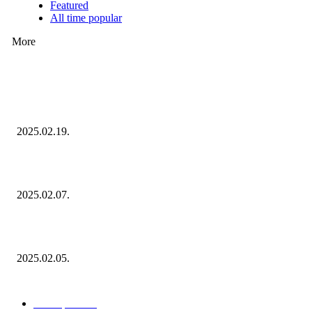
Featured
All time popular
More
Ezúttal az Allegro ellen indult versenyhivatali eljárás
2025.02.19.
Januárban sem esett vissza látványosan a fogyasztás!
2025.02.07.
Miért fontos bevonni a fogyasztókat az értékesítési folyamat egészébe?
2025.02.05.
KATEGÓRIÁK
Hazai piac
153