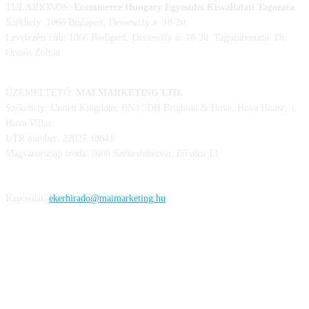
TULAJDONOS:
Ecommerce Hungary Egyesület Kisvállalati Tagozata
Székhely: 1066 Budapest, Dessewffy u. 18-20.
Levelezési cím: 1066 Budapest, Dessewffy u. 18-20. Tagozatvezető: Dr.
Ormós Zoltán
ÜZEMELTETŐ:
MAI MARKETING LTD.
Székehely: United Kingdom, BN3 3DH Brighton & Hove, Hova House, 1
Hova Villas
UTR number: 22027 18841
Magyarországi iroda: 8000 Székesfehérvár, Fő utca 13.
Kapcsolat:
ekerhirado@maimarketing.hu
KÖVESS MINKET