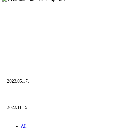
KIEMELT #EKERHÍRADÓ
Megvannak a 2023 Ecommerce Hungary Nagydíj Kisvállalati szegmens
Díjazottjai!
2023.05.17.
Ecommerce Hungary Nagydíj 2022: megvannak a díjazottak!
2022.11.15.
NÉPSZERŰ CIKKEK
All