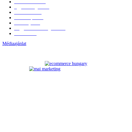
Érdekvédelem
38
Egyéb kategória
20
Üzemeltetés
16
Külföldi piac
16
Események
11
Nagykerek és szolgáltatók
1
Évértékelő
1
Médiaajánlat
ELÉRHETŐSÉGÜNK