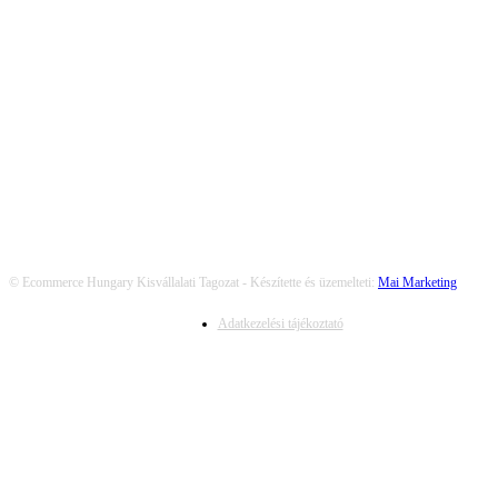
KÖVESS MINKET
© Ecommerce Hungary Kisvállalati Tagozat - Készítette és üzemelteti:
Mai Marketing
Adatkezelési tájékoztató