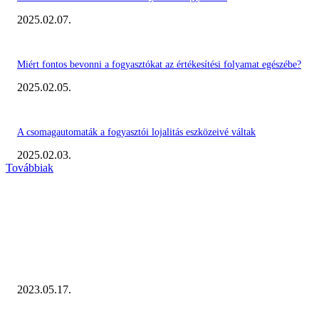
2025.02.07.
Miért fontos bevonni a fogyasztókat az értékesítési folyamat egészébe?
2025.02.05.
A csomagautomaták a fogyasztói lojalitás eszközeivé váltak
2025.02.03.
Továbbiak
KIEMELT #EKERHÍRADÓ
Megvannak a 2023 Ecommerce Hungary Nagydíj Kisvállalati szegmens
Díjazottjai!
2023.05.17.