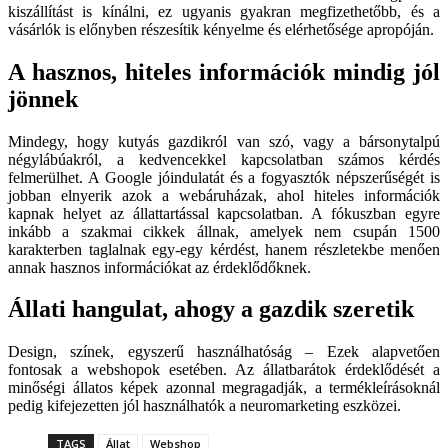
kiszállítást is kínálni, ez ugyanis gyakran megfizethetőbb, és a
vásárlók is előnyben részesítik kényelme és elérhetősége apropóján.
A hasznos, hiteles információk mindig jól
jönnek
Mindegy, hogy kutyás gazdikról van szó, vagy a bársonytalpú
négylábúakról, a kedvencekkel kapcsolatban számos kérdés
felmerülhet. A Google jóindulatát és a fogyasztók népszerűségét is
jobban elnyerik azok a webáruházak, ahol hiteles információk
kapnak helyet az állattartással kapcsolatban. A fókuszban egyre
inkább a szakmai cikkek állnak, amelyek nem csupán 1500
karakterben taglalnak egy-egy kérdést, hanem részletekbe menően
annak hasznos információkat az érdeklődőknek.
Állati hangulat, ahogy a gazdik szeretik
Design, színek, egyszerű használhatóság – Ezek alapvetően
fontosak a webshopok esetében. Az állatbarátok érdeklődését a
minőségi állatos képek azonnal megragadják, a termékleírásoknál
pedig kifejezetten jól használhatók a neuromarketing eszközei.
TAGS
Állat
Webshop