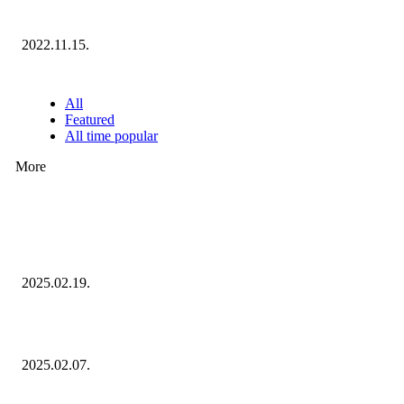
Ecommerce Hungary Nagydíj 2022: megvannak a díjazottak!
2022.11.15.
NÉPSZERŰ CIKKEK
All
Featured
All time popular
More
Ezúttal az Allegro ellen indult versenyhivatali eljárás
2025.02.19.
Januárban sem esett vissza látványosan a fogyasztás!
2025.02.07.