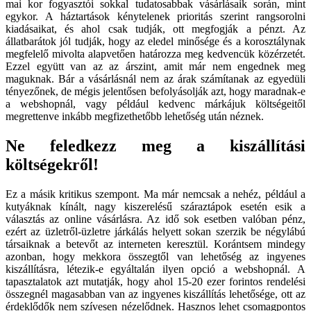
mai kor fogyasztói sokkal tudatosabbak vásárlásaik során, mint
egykor. A háztartások kénytelenek prioritás szerint rangsorolni
kiadásaikat, és ahol csak tudják, ott megfogják a pénzt. Az
állatbarátok jól tudják, hogy az eledel minősége és a korosztálynak
megfelelő mivolta alapvetően határozza meg kedvencük közérzetét.
Ezzel együtt van az az árszint, amit már nem engednek meg
maguknak. Bár a vásárlásnál nem az árak számítanak az egyedüli
tényezőnek, de mégis jelentősen befolyásolják azt, hogy maradnak-e
a webshopnál, vagy például kedvenc márkájuk költségeitől
megrettenve inkább megfizethetőbb lehetőség után néznek.
Ne feledkezz meg a kiszállítási
költségekről!
Ez a másik kritikus szempont. Ma már nemcsak a nehéz, például a
kutyáknak kínált, nagy kiszerelésű száraztápok esetén esik a
választás az online vásárlásra. Az idő sok esetben valóban pénz,
ezért az üzletről-üzletre járkálás helyett sokan szerzik be négylábú
társaiknak a betevőt az interneten keresztül. Korántsem mindegy
azonban, hogy mekkora összegtől van lehetőség az ingyenes
kiszállításra, létezik-e egyáltalán ilyen opció a webshopnál. A
tapasztalatok azt mutatják, hogy ahol 15-20 ezer forintos rendelési
összegnél magasabban van az ingyenes kiszállítás lehetősége, ott az
érdeklődők nem szívesen nézelődnek. Hasznos lehet csomagpontos