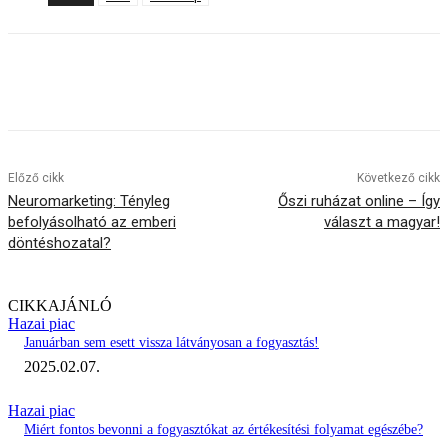
Előző cikk
Következő cikk
Neuromarketing: Tényleg
Őszi ruházat online – Így
befolyásolható az emberi
választ a magyar!
döntéshozatal?
CIKKAJÁNLÓ
Hazai piac
Januárban sem esett vissza látványosan a fogyasztás!
2025.02.07.
Hazai piac
Miért fontos bevonni a fogyasztókat az értékesítési folyamat egészébe?