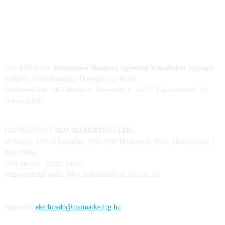
ELÉRHETŐSÉGÜNK
TULAJDONOS:
Ecommerce Hungary Egyesület Kisvállalati Tagozata
Székhely: 1066 Budapest, Dessewffy u. 18-20.
Levelezési cím: 1066 Budapest, Dessewffy u. 18-20. Tagozatvezető: Dr.
Ormós Zoltán
ÜZEMELTETŐ:
MAI MARKETING LTD.
Székehely: United Kingdom, BN3 3DH Brighton & Hove, Hova House, 1
Hova Villas
UTR number: 22027 18841
Magyarországi iroda: 8000 Székesfehérvár, Fő utca 13.
Kapcsolat:
ekerhirado@maimarketing.hu