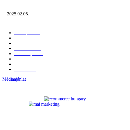
Miért fontos bevonni a fogyasztókat az értékesítési folyamat egészébe?
2025.02.05.
KATEGÓRIÁK
Hazai piac
153
Érdekvédelem
38
Egyéb kategória
20
Üzemeltetés
16
Külföldi piac
16
Események
11
Nagykerek és szolgáltatók
1
Évértékelő
1
Médiaajánlat