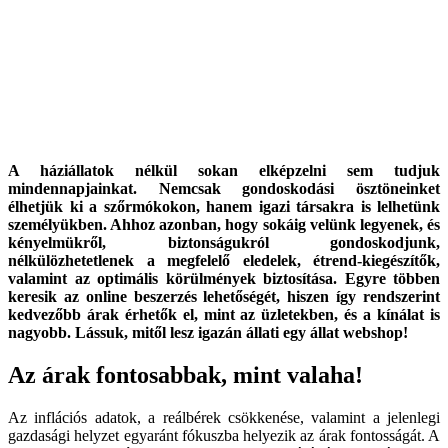
A háziállatok nélkül sokan elképzelni sem tudjuk
mindennapjainkat. Nemcsak gondoskodási ösztöneinket
élhetjük ki a szőrmókokon, hanem igazi társakra is lelhetünk
személyükben. Ahhoz azonban, hogy sokáig velünk legyenek, és
kényelmükről, biztonságukról gondoskodjunk,
nélkülözhetetlenek a megfelelő eledelek, étrend-kiegészítők,
valamint az optimális körülmények biztosítása. Egyre többen
keresik az online beszerzés lehetőségét, hiszen így rendszerint
kedvezőbb árak érhetők el, mint az üzletekben, és a kínálat is
nagyobb. Lássuk, mitől lesz igazán állati egy állat webshop!
Az árak fontosabbak, mint valaha!
Az inflációs adatok, a reálbérek csökkenése, valamint a jelenlegi
gazdasági helyzet egyaránt fókuszba helyezik az árak fontosságát. A