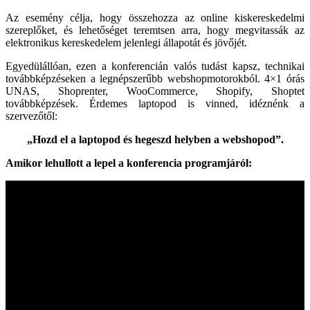
Az esemény célja, hogy összehozza az online kiskereskedelmi
szereplőket, és lehetőséget teremtsen arra, hogy megvitassák az
elektronikus kereskedelem jelenlegi állapotát és jövőjét.
Egyedülállóan, ezen a konferencián valós tudást kapsz, technikai
továbbképzéseken a legnépszerűbb webshopmotorokból. 4×1 órás
UNAS, Shoprenter, WooCommerce, Shopify, Shoptet
továbbképzések. Érdemes laptopod is vinned, idéznénk a
szervezőtől:
„Hozd el a laptopod és hegeszd helyben a webshopod”.
Amikor lehullott a lepel a konferencia programjáról: