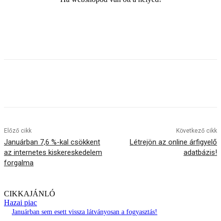
Előző cikk
Következő cikk
Januárban 7,6 %-kal csökkent
Létrejön az online árfigyelő
az internetes kiskereskedelem
adatbázis!
forgalma
CIKKAJÁNLÓ
Hazai piac
Januárban sem esett vissza látványosan a fogyasztás!