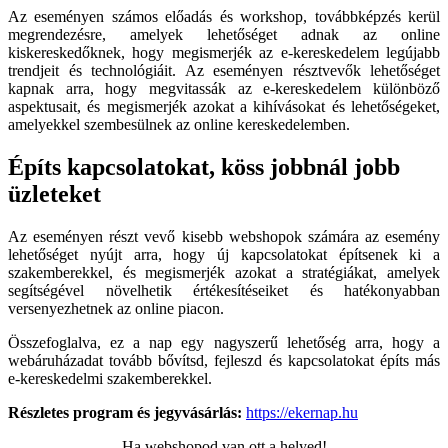
Az eseményen számos előadás és workshop, továbbképzés kerül
megrendezésre, amelyek lehetőséget adnak az online
kiskereskedőknek, hogy megismerjék az e-kereskedelem legújabb
trendjeit és technológiáit. Az eseményen résztvevők lehetőséget
kapnak arra, hogy megvitassák az e-kereskedelem különböző
aspektusait, és megismerjék azokat a kihívásokat és lehetőségeket,
amelyekkel szembesülnek az online kereskedelemben.
Építs kapcsolatokat, köss jobbnál jobb
üzleteket
Az eseményen részt vevő kisebb webshopok számára az esemény
lehetőséget nyújt arra, hogy új kapcsolatokat építsenek ki a
szakemberekkel, és megismerjék azokat a stratégiákat, amelyek
segítségével növelhetik értékesítéseiket és hatékonyabban
versenyezhetnek az online piacon.
Összefoglalva, ez a nap egy nagyszerű lehetőség arra, hogy a
webáruházadat tovább bővítsd, fejleszd és kapcsolatokat építs más
e-kereskedelmi szakemberekkel.
Részletes program és jegyvásárlás:
https://ekernap.hu
Ha webshopod van ott a helyed!