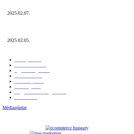
Januárban sem esett vissza látványosan a fogyasztás!
2025.02.07.
Miért fontos bevonni a fogyasztókat az értékesítési folyamat egészébe?
2025.02.05.
KATEGÓRIÁK
Hazai piac
153
Érdekvédelem
38
Egyéb kategória
20
Üzemeltetés
16
Külföldi piac
16
Események
11
Nagykerek és szolgáltatók
1
Évértékelő
1
Médiaajánlat