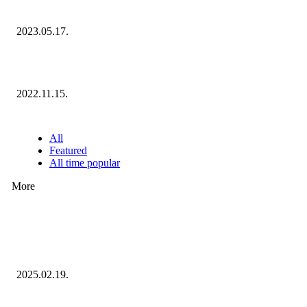
Díjazottjai!
2023.05.17.
Ecommerce Hungary Nagydíj 2022: megvannak a díjazottak!
2022.11.15.
NÉPSZERŰ CIKKEK
All
Featured
All time popular
More
Ezúttal az Allegro ellen indult versenyhivatali eljárás
2025.02.19.