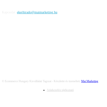
Kapcsolat:
ekerhirado@maimarketing.hu
KÖVESS MINKET
© Ecommerce Hungary Kisvállalati Tagozat - Készítette és üzemelteti:
Mai Marketing
Adatkezelési tájékoztató