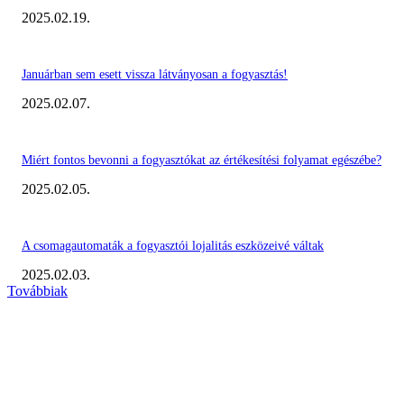
2025.02.19.
Januárban sem esett vissza látványosan a fogyasztás!
2025.02.07.
Miért fontos bevonni a fogyasztókat az értékesítési folyamat egészébe?
2025.02.05.
A csomagautomaták a fogyasztói lojalitás eszközeivé váltak
2025.02.03.
Továbbiak
KIEMELT #EKERHÍRADÓ
Megvannak a 2023 Ecommerce Hungary Nagydíj Kisvállalati szegmens