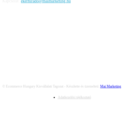
Kapcsolat:
ekerhirado@maimarketing.hu
KÖVESS MINKET
© Ecommerce Hungary Kisvállalati Tagozat - Készítette és üzemelteti:
Mai Marketing
Adatkezelési tájékoztató