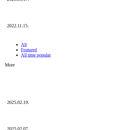
Ecommerce Hungary Nagydíj 2022: megvannak a díjazottak!
2022.11.15.
NÉPSZERŰ CIKKEK
All
Featured
All time popular
More
Ezúttal az Allegro ellen indult versenyhivatali eljárás
2025.02.19.
Januárban sem esett vissza látványosan a fogyasztás!
2025.02.07.