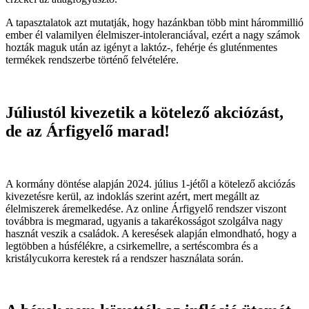
A tapasztalatok azt mutatják, hogy hazánkban több mint hárommillió
ember él valamilyen élelmiszer-intoleranciával, ezért a nagy számok
hozták maguk után az igényt a laktóz-, fehérje és gluténmentes
termékek rendszerbe történő felvételére.
Júliustól kivezetik a kötelező akciózást,
de az Árfigyelő marad!
A kormány döntése alapján 2024. július 1-jétől a kötelező akciózás
kivezetésre kerül, az indoklás szerint azért, mert megállt az
élelmiszerek áremelkedése. Az online Árfigyelő rendszer viszont
továbbra is megmarad, ugyanis a takarékosságot szolgálva nagy
hasznát veszik a családok. A keresések alapján elmondható, hogy a
legtöbben a húsfélékre, a csirkemellre, a sertéscombra és a
kristálycukorra kerestek rá a rendszer használata során.