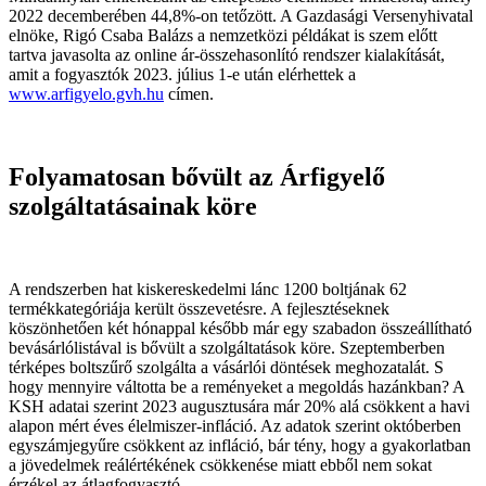
2022 decemberében 44,8%-on tetőzött. A Gazdasági Versenyhivatal
elnöke, Rigó Csaba Balázs a nemzetközi példákat is szem előtt
tartva javasolta az online ár-összehasonlító rendszer kialakítását,
amit a fogyasztók 2023. július 1-e után elérhettek a
www.arfigyelo.gvh.hu
címen.
Folyamatosan bővült az Árfigyelő
szolgáltatásainak köre
A rendszerben hat kiskereskedelmi lánc 1200 boltjának 62
termékkategóriája került összevetésre. A fejlesztéseknek
köszönhetően két hónappal később már egy szabadon összeállítható
bevásárlólistával is bővült a szolgáltatások köre. Szeptemberben
térképes boltszűrő szolgálta a vásárlói döntések meghozatalát. S
hogy mennyire váltotta be a reményeket a megoldás hazánkban? A
KSH adatai szerint 2023 augusztusára már 20% alá csökkent a havi
alapon mért éves élelmiszer-infláció. Az adatok szerint októberben
egyszámjegyűre csökkent az infláció, bár tény, hogy a gyakorlatban
a jövedelmek reálértékének csökkenése miatt ebből nem sokat
érzékel az átlagfogyasztó.