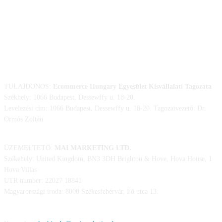
ELÉRHETŐSÉGÜNK
TULAJDONOS:
Ecommerce Hungary Egyesület Kisvállalati Tagozata
Székhely: 1066 Budapest, Dessewffy u. 18-20.
Levelezési cím: 1066 Budapest, Dessewffy u. 18-20. Tagozatvezető: Dr.
Ormós Zoltán
ÜZEMELTETŐ:
MAI MARKETING LTD.
Székehely: United Kingdom, BN3 3DH Brighton & Hove, Hova House, 1
Hova Villas
UTR number: 22027 18841
Magyarországi iroda: 8000 Székesfehérvár, Fő utca 13.