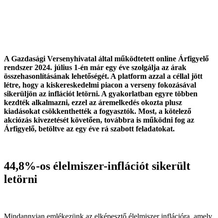
A Gazdasági Versenyhivatal által működtetett online Árfigyelő
rendszer 2024. július 1-én már egy éve szolgálja az árak
összehasonlításának lehetőségét. A platform azzal a céllal jött
létre, hogy a kiskereskedelmi piacon a verseny fokozásával
sikerüljön az inflációt letörni. A gyakorlatban egyre többen
kezdték alkalmazni, ezzel az áremelkedés okozta plusz
kiadásokat csökkenthették a fogyasztók. Most, a kötelező
akciózás kivezetését követően, továbbra is működni fog az
Árfigyelő, betöltve az egy éve rá szabott feladatokat.
44,8%-os élelmiszer-inflációt sikerült
letörni
Mindannyian emlékezünk az elképesztő élelmiszer inflációra, amely