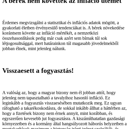
A bérek nem követték az infláció ütemét
Érdemes megvizsgálni a statisztikai és inflációs adatok mögött, a
gyakorlati életben érvényesülő tendenciákat is. A bérek növekedése
korántsem követte az infláció mértékét, a nemzetközi
összehasonlítások pedig már csak azért sem bírnak túl sok
létjogosultsággal, mert határainkon túl magasabb jövedelmekből
jobban élnek, mint jelenleg nálunk.
Visszaesett a fogyasztás!
A valóság az, hogy a magyar bizony nem él jobban attól, hogy
jelenleg nem tapasztalható a tavalyihoz hasonló infláció. Ez
leginkább a fogyasztás visszaesésében mutatkozik meg. Ez ugyan
ráfogható a takarékoskodásra, de sokkal inkább állhat a háttérben az,
hogy a fizetések bizony nem érnek annyit, mint korábban, és
egyszerűen kevesebb jut fogyasztásra. A kiszámíthatatlan gazdasági
környezetben és a kormány által hangsúlyozott háborús helyzetben a
megtakarítások maximum a biztonság iránti igényt szolgálják, és