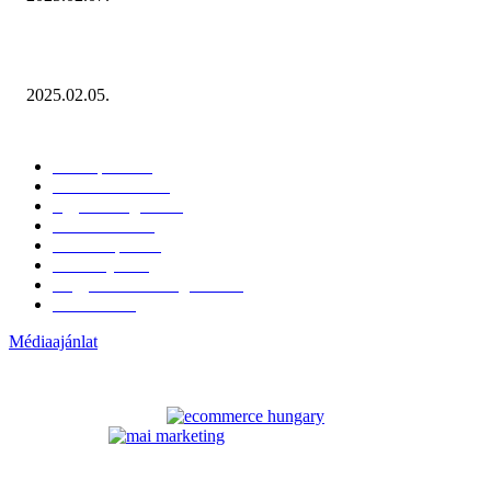
Miért fontos bevonni a fogyasztókat az értékesítési folyamat egészébe?
2025.02.05.
KATEGÓRIÁK
Hazai piac
153
Érdekvédelem
38
Egyéb kategória
20
Üzemeltetés
16
Külföldi piac
16
Események
11
Nagykerek és szolgáltatók
1
Évértékelő
1
Médiaajánlat