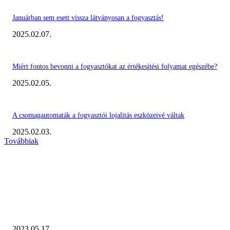
Januárban sem esett vissza látványosan a fogyasztás!
2025.02.07.
Miért fontos bevonni a fogyasztókat az értékesítési folyamat egészébe?
2025.02.05.
A csomagautomaták a fogyasztói lojalitás eszközeivé váltak
2025.02.03.
Továbbiak
KIEMELT #EKERHÍRADÓ
Megvannak a 2023 Ecommerce Hungary Nagydíj Kisvállalati szegmens
Díjazottjai!
2023.05.17.