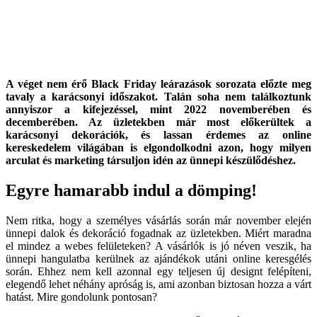
A véget nem érő Black Friday leárazások sorozata előzte meg
tavaly a karácsonyi időszakot. Talán soha nem találkoztunk
annyiszor a kifejezéssel, mint 2022 novemberében és
decemberében. Az üzletekben már most előkerültek a
karácsonyi dekorációk, és lassan érdemes az online
kereskedelem világában is elgondolkodni azon, hogy milyen
arculat és marketing társuljon idén az ünnepi készülődéshez.
Egyre hamarabb indul a dömping!
Nem ritka, hogy a személyes vásárlás során már november elején
ünnepi dalok és dekoráció fogadnak az üzletekben. Miért maradna
el mindez a webes felületeken? A vásárlók is jó néven veszik, ha
ünnepi hangulatba kerülnek az ajándékok utáni online keresgélés
során. Ehhez nem kell azonnal egy teljesen új designt felépíteni,
elegendő lehet néhány apróság is, ami azonban biztosan hozza a várt
hatást. Mire gondolunk pontosan?