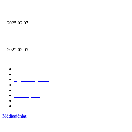
Januárban sem esett vissza látványosan a fogyasztás!
2025.02.07.
Miért fontos bevonni a fogyasztókat az értékesítési folyamat egészébe?
2025.02.05.
KATEGÓRIÁK
Hazai piac
153
Érdekvédelem
38
Egyéb kategória
20
Üzemeltetés
16
Külföldi piac
16
Események
11
Nagykerek és szolgáltatók
1
Évértékelő
1
Médiaajánlat