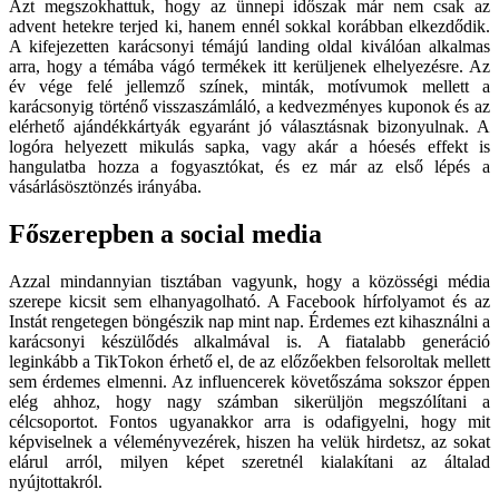
Azt megszokhattuk, hogy az ünnepi időszak már nem csak az
advent hetekre terjed ki, hanem ennél sokkal korábban elkezdődik.
A kifejezetten karácsonyi témájú landing oldal kiválóan alkalmas
arra, hogy a témába vágó termékek itt kerüljenek elhelyezésre. Az
év vége felé jellemző színek, minták, motívumok mellett a
karácsonyig történő visszaszámláló, a kedvezményes kuponok és az
elérhető ajándékkártyák egyaránt jó választásnak bizonyulnak. A
logóra helyezett mikulás sapka, vagy akár a hóesés effekt is
hangulatba hozza a fogyasztókat, és ez már az első lépés a
vásárlásösztönzés irányába.
Főszerepben a social media
Azzal mindannyian tisztában vagyunk, hogy a közösségi média
szerepe kicsit sem elhanyagolható. A Facebook hírfolyamot és az
Instát rengetegen böngészik nap mint nap. Érdemes ezt kihasználni a
karácsonyi készülődés alkalmával is. A fiatalabb generáció
leginkább a TikTokon érhető el, de az előzőekben felsoroltak mellett
sem érdemes elmenni. Az influencerek követőszáma sokszor éppen
elég ahhoz, hogy nagy számban sikerüljön megszólítani a
célcsoportot. Fontos ugyanakkor arra is odafigyelni, hogy mit
képviselnek a véleményvezérek, hiszen ha velük hirdetsz, az sokat
elárul arról, milyen képet szeretnél kialakítani az általad
nyújtottakról.