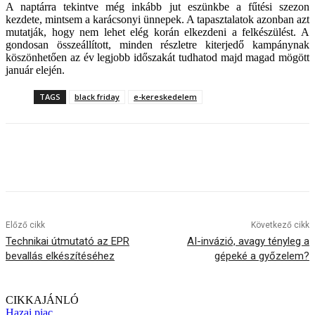
A naptárra tekintve még inkább jut eszünkbe a fűtési szezon
kezdete, mintsem a karácsonyi ünnepek. A tapasztalatok azonban azt
mutatják, hogy nem lehet elég korán elkezdeni a felkészülést. A
gondosan összeállított, minden részletre kiterjedő kampánynak
köszönhetően az év legjobb időszakát tudhatod majd magad mögött
január elején.
TAGS
black friday
e-kereskedelem
Előző cikk
Következő cikk
Technikai útmutató az EPR
AI-invázió, avagy tényleg a
bevallás elkészítéséhez
gépeké a győzelem?
CIKKAJÁNLÓ
Hazai piac