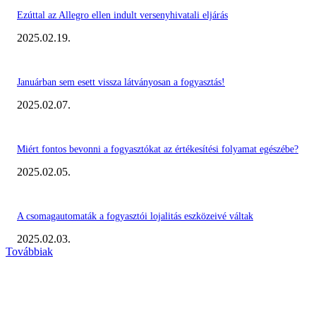
Ezúttal az Allegro ellen indult versenyhivatali eljárás
2025.02.19.
Januárban sem esett vissza látványosan a fogyasztás!
2025.02.07.
Miért fontos bevonni a fogyasztókat az értékesítési folyamat egészébe?
2025.02.05.
A csomagautomaták a fogyasztói lojalitás eszközeivé váltak
2025.02.03.
Továbbiak
KIEMELT #EKERHÍRADÓ