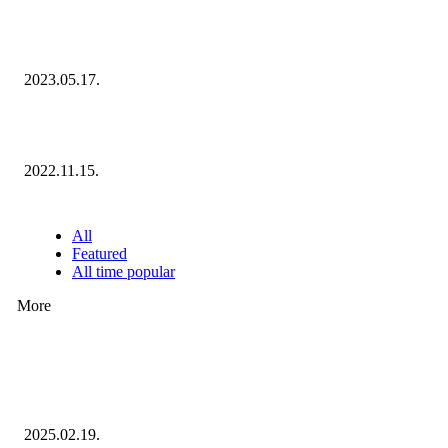
Megvannak a 2023 Ecommerce Hungary Nagydíj Kisvállalati szegmens
Díjazottjai!
2023.05.17.
Ecommerce Hungary Nagydíj 2022: megvannak a díjazottak!
2022.11.15.
NÉPSZERŰ CIKKEK
All
Featured
All time popular
More
Ezúttal az Allegro ellen indult versenyhivatali eljárás
2025.02.19.