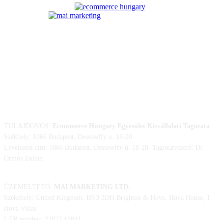
ELÉRHETŐSÉGÜNK
TULAJDONOS:
Ecommerce Hungary Egyesület Kisvállalati Tagozata
Székhely: 1066 Budapest, Dessewffy u. 18-20.
Levelezési cím: 1066 Budapest, Dessewffy u. 18-20. Tagozatvezető: Dr.
Ormós Zoltán
ÜZEMELTETŐ:
MAI MARKETING LTD.
Székehely: United Kingdom, BN3 3DH Brighton & Hove, Hova House, 1
Hova Villas
UTR number: 22027 18841