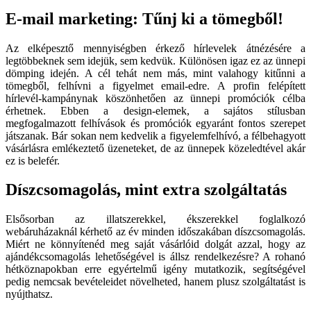
E-mail marketing: Tűnj ki a tömegből!
Az elképesztő mennyiségben érkező hírlevelek átnézésére a
legtöbbeknek sem idejük, sem kedvük. Különösen igaz ez az ünnepi
dömping idején. A cél tehát nem más, mint valahogy kitűnni a
tömegből, felhívni a figyelmet email-edre. A profin felépített
hírlevél-kampánynak köszönhetően az ünnepi promóciók célba
érhetnek. Ebben a design-elemek, a sajátos stílusban
megfogalmazott felhívások és promóciók egyaránt fontos szerepet
játszanak. Bár sokan nem kedvelik a figyelemfelhívó, a félbehagyott
vásárlásra emlékeztető üzeneteket, de az ünnepek közeledtével akár
ez is belefér.
Díszcsomagolás, mint extra szolgáltatás
Elsősorban az illatszerekkel, ékszerekkel foglalkozó
webáruházaknál kérhető az év minden időszakában díszcsomagolás.
Miért ne könnyítenéd meg saját vásárlóid dolgát azzal, hogy az
ajándékcsomagolás lehetőségével is állsz rendelkezésre? A rohanó
hétköznapokban erre egyértelmű igény mutatkozik, segítségével
pedig nemcsak bevételeidet növelheted, hanem plusz szolgáltatást is
nyújthatsz.