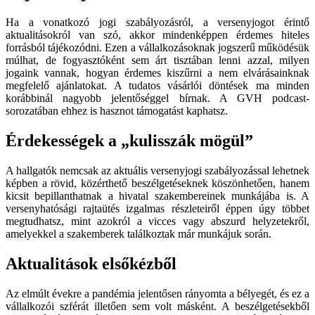
Ha a vonatkozó jogi szabályozásról, a versenyjogot érintő
aktualitásokról van szó, akkor mindenképpen érdemes hiteles
forrásból tájékozódni. Ezen a vállalkozásoknak jogszerű működésük
múlhat, de fogyasztóként sem árt tisztában lenni azzal, milyen
jogaink vannak, hogyan érdemes kiszűrni a nem elvárásainknak
megfelelő ajánlatokat. A tudatos vásárlói döntések ma minden
korábbinál nagyobb jelentőséggel bírnak. A GVH podcast-
sorozatában ehhez is hasznot támogatást kaphatsz.
Érdekességek a „kulisszák mögül”
A hallgatók nemcsak az aktuális versenyjogi szabályozással lehetnek
képben a rövid, közérthető beszélgetéseknek köszönhetően, hanem
kicsit bepillanthatnak a hivatal szakembereinek munkájába is. A
versenyhatósági rajtaütés izgalmas részleteiről éppen úgy többet
megtudhatsz, mint azokról a vicces vagy abszurd helyzetekről,
amelyekkel a szakemberek találkoztak már munkájuk során.
Aktualitások elsőkézből
Az elmúlt évekre a pandémia jelentősen rányomta a bélyegét, és ez a
vállalkozói szférát illetően sem volt másként. A beszélgetésekből