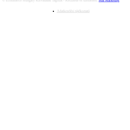
© Ecommerce Hungary Kisvállalati Tagozat - Készítette és üzemelteti:
Mai Marketing
Adatkezelési tájékoztató