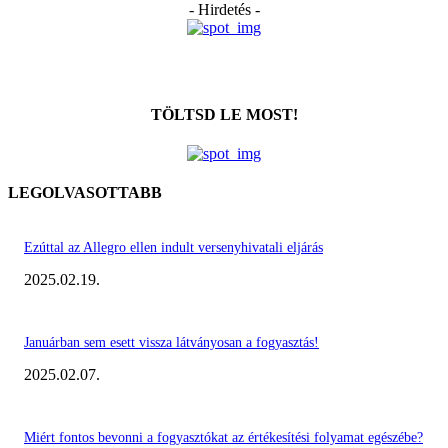
- Hirdetés -
TÖLTSD LE MOST!
LEGOLVASOTTABB
Ezúttal az Allegro ellen indult versenyhivatali eljárás
2025.02.19.
Januárban sem esett vissza látványosan a fogyasztás!
2025.02.07.
Miért fontos bevonni a fogyasztókat az értékesítési folyamat egészébe?