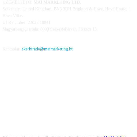
ÜZEMELTETŐ:
MAI MARKETING LTD.
Székehely: United Kingdom, BN3 3DH Brighton & Hove, Hova House, 1
Hova Villas
UTR number: 22027 18841
Magyarországi iroda: 8000 Székesfehérvár, Fő utca 13.
Kapcsolat:
ekerhirado@maimarketing.hu
KÖVESS MINKET