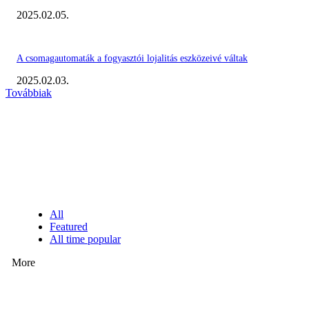
2025.02.05.
A csomagautomaták a fogyasztói lojalitás eszközeivé váltak
2025.02.03.
Továbbiak
KIEMELT #EKERHÍRADÓ
NÉPSZERŰ CIKKEK
All
Featured
All time popular
More