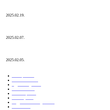
Ezúttal az Allegro ellen indult versenyhivatali eljárás
2025.02.19.
Januárban sem esett vissza látványosan a fogyasztás!
2025.02.07.
Miért fontos bevonni a fogyasztókat az értékesítési folyamat egészébe?
2025.02.05.
KATEGÓRIÁK
Hazai piac
153
Érdekvédelem
38
Egyéb kategória
20
Üzemeltetés
16
Külföldi piac
16
Események
11
Nagykerek és szolgáltatók
1
Évértékelő
1