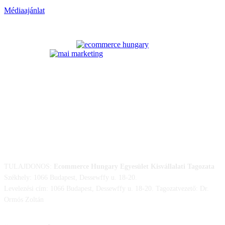
Médiaajánlat
ELÉRHETŐSÉGÜNK
TULAJDONOS:
Ecommerce Hungary Egyesület Kisvállalati Tagozata
Székhely: 1066 Budapest, Dessewffy u. 18-20.
Levelezési cím: 1066 Budapest, Dessewffy u. 18-20. Tagozatvezető: Dr.
Ormós Zoltán