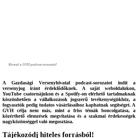
Kövesd a GVH podcast-sorozatát!
A Gazdasági Versenyhivatal podcast-sorozatot indít a
versenyjog iránt érdeklődőknek. A saját weboldalukon,
YouTube csatornájukon és a Spotify-on elérhető tartalmaknak
köszönhetően a vállalkozások jogszerű tevékenységükhöz, a
fogyasztók pedig tudatos vásárlásaihoz kaphatnak segítséget. A
GVH célja nem más, mint a friss témák boncolgatása, a
közérthető elemzések megvitatása és a szakmai érdekességek
nagyközönséggel való megosztása.
Tájékozódj hiteles forrásból!