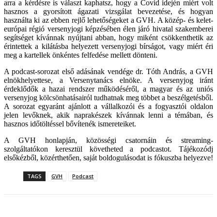
arra a kérdésre is választ kaphatsz, hogy a Covid idején miért volt
hasznos a gyorsított ágazati vizsgálat bevezetése, és hogyan
használta ki az ebben rejlő lehetőségeket a GVH. A közép- és kelet-
európai régió versenyjogi képzésében élen járó hivatal szakemberei
segítséget kívánnak nyújtani abban, hogy miként csökkenthetik az
érintettek a kilátásba helyezett versenyjogi bírságot, vagy miért éri
meg a kartellek önkéntes felfedése mellett dönteni.
A podcast-sorozat első adásának vendége dr. Tóth András, a GVH
elnökhelyettese, a Versenytanács elnöke. A versenyjog iránt
érdeklődők a hazai rendszer működéséről, a magyar és az uniós
versenyjog kölcsönhatásairól tudhatnak meg többet a beszélgetésből.
A sorozat egyaránt ajánlott a vállalkozói és a fogyasztói oldalon
jelen levőknek, akik naprakészek kívánnak lenni a témában, és
hasznos időtöltéssel bővítenék ismereteiket.
A GVH honlapján, közösségi csatornáin és streaming-
szolgáltatókon keresztül követheted a podcastot. Tájékozódj
elsőkézből, közérthetően, saját boldogulásodat is fókuszba helyezve!
TAGS
GVH
Podcast