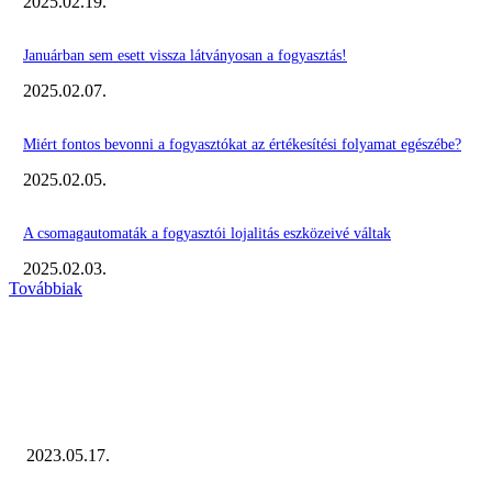
2025.02.19.
Januárban sem esett vissza látványosan a fogyasztás!
2025.02.07.
Miért fontos bevonni a fogyasztókat az értékesítési folyamat egészébe?
2025.02.05.
A csomagautomaták a fogyasztói lojalitás eszközeivé váltak
2025.02.03.
Továbbiak
KIEMELT #EKERHÍRADÓ
Megvannak a 2023 Ecommerce Hungary Nagydíj Kisvállalati szegmens Díja
2023.05.17.
NÉPSZERŰ CIKKEK