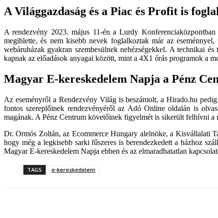
A Világgazdaság és a Piac és Profit is fogl
A rendezvény 2023. május 11-én a Lurdy Konferenciaközpontban vá
megihlette, és nem kisebb nevek foglalkoztak már az eseménnyel,
webáruházak gyakran szembesülnek nehézségekkel. A technikai és t
kapnak az előadások anyagai között, mint a 4X1 órás programok a mo
Magyar E-kereskedelem Napja a Pénz Cent
Az eseményről a Rendezvény Világ is beszámolt, a Hirado.hu pedig arr
fontos szereplőinek rendezvényéről az Adó Online oldalán is olvash
magának. A Pénz Centrum követőinek figyelmét is sikerült felhívni a
Dr. Ormós Zoltán, az Ecommerce Hungary alelnöke, a Kisvállalati Tag
hogy még a legkisebb sarki fűszeres is berendezkedett a házhoz szá
Magyar E-kereskedelem Napja ebben és az elmaradhatatlan kapcsolatép
TAGS
e-kereskedelem
Megosztom