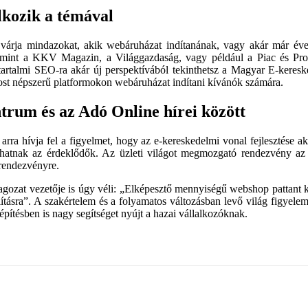
alkozik a témával
rja mindazokat, akik webáruházat indítanának, vagy akár már évek 
 mint a KKV Magazin, a Világgazdaság, vagy például a Piac és Prof
artalmi SEO-ra akár új perspektívából tekinthetsz a Magyar E-keresk
st népszerű platformokon webáruházat indítani kívánók számára.
rum és az Adó Online hírei között
a hívja fel a figyelmet, hogy az e-kereskedelmi vonal fejlesztése aká
atnak az érdeklődők. Az üzleti világot megmozgató rendezvény az Üzl
 rendezvényre.
ozat vezetője is úgy véli: „Elképesztő mennyiségű webshop pattant ki
llításra”. A szakértelem és a folyamatos változásban levő világ figye
ítésben is nagy segítséget nyújt a hazai vállalkozóknak.