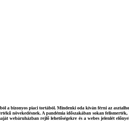
ól a bizonyos piaci tortából. Mindenki oda kíván férni az asztalho
rtékű növekedésnek. A pandémia időszakában sokan felismerték, h
 saját webáruházban rejlő lehetőségekre és a webes jelenlét előny