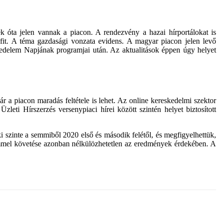
óta jelen vannak a piacon. A rendezvény a hazai hírportálokat is
it. A téma gazdasági vonzata evidens. A magyar piacon jelen levő
edelem Napjának programjai után. Az aktualitások éppen úgy helyet
r a piacon maradás feltétele is lehet. Az online kereskedelmi szektor
eti Hírszerzés versenypiaci hírei között szintén helyet biztosított
 szinte a semmiből 2020 első és második felétől, és megfigyelhettük,
lemmel követése azonban nélkülözhetetlen az eredmények érdekében. A