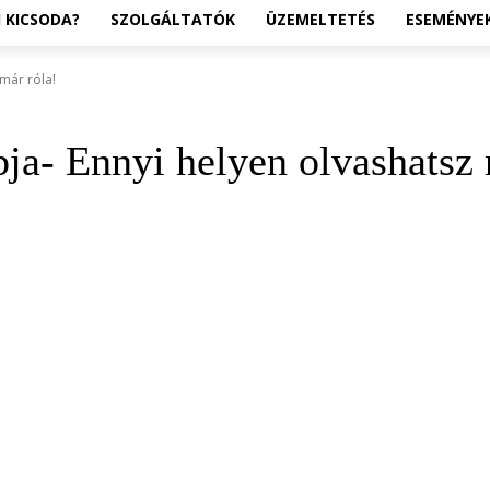
I KICSODA?
SZOLGÁLTATÓK
ÜZEMELTETÉS
ESEMÉNYE
már róla!
a- Ennyi helyen olvashatsz 