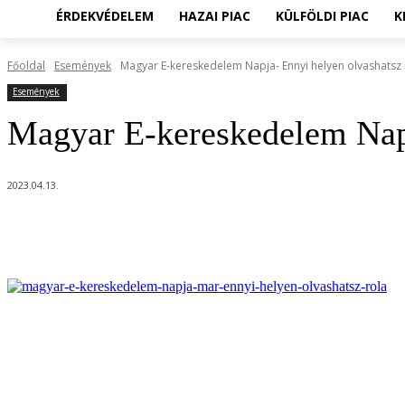
ÉRDEKVÉDELEM
HAZAI PIAC
KÜLFÖLDI PIAC
K
Főoldal
Események
Magyar E-kereskedelem Napja- Ennyi helyen olvashatsz 
Események
Magyar E-kereskedelem Napj
2023.04.13.
Megosztom