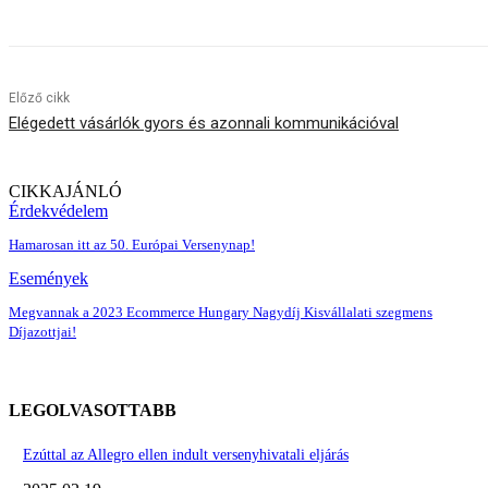
Előző cikk
Elégedett vásárlók gyors és azonnali kommunikációval
CIKKAJÁNLÓ
Érdekvédelem
Hamarosan itt az 50. Európai Versenynap!
Események
Megvannak a 2023 Ecommerce Hungary Nagydíj Kisvállalati szegmens
Díjazottjai!
LEGOLVASOTTABB
Ezúttal az Allegro ellen indult versenyhivatali eljárás