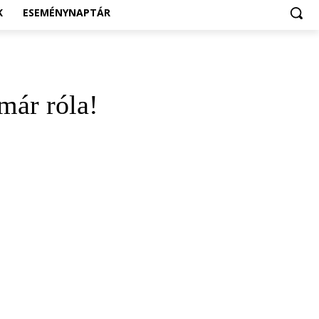
K
ESEMÉNYNAPTÁR
már róla!