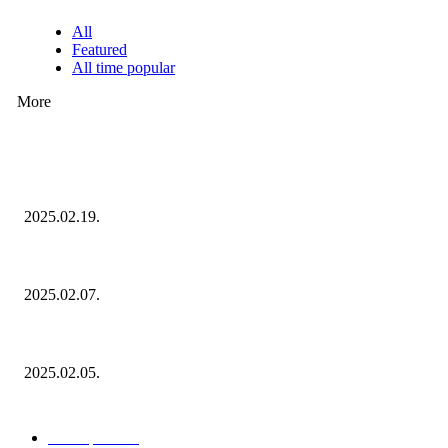
All
Featured
All time popular
More
Ezúttal az Allegro ellen indult versenyhivatali eljárás
2025.02.19.
Januárban sem esett vissza látványosan a fogyasztás!
2025.02.07.
Miért fontos bevonni a fogyasztókat az értékesítési folyamat egészébe?
2025.02.05.
KATEGÓRIÁK
Hazai piac
153