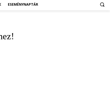
K
ESEMÉNYNAPTÁR
hez!