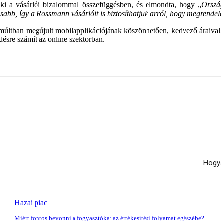
 ki a vásárlói bizalommal összefüggésben, és elmondta, hogy „
Orszá
tosabb, így a Rossmann vásárlóit is biztosíthatjuk arról, hogy megrend
últban megújult mobilapplikációjának köszönhetően, kedvező áraival, 
désre számít az online szektorban.
Hogya
Hazai piac
Miért fontos bevonni a fogyasztókat az értékesítési folyamat egészébe?