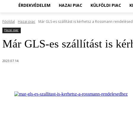
ÉRDEKVÉDELEM
HAZAI PIAC
KÜLFÖLDI PIAC
K
Főoldal
Hazai piac
Már GLS-es szállítást is kérhetsz a Rossmann rendelésed
Hazai piac
Már GLS-es szállítást is ké
2023.07.14.
Megosztom