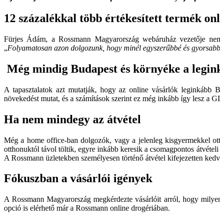
12 százalékkal több értékesített termék on
Fürjes Ádám, a Rossmann Magyarország webáruház vezetője nemrég 
„
Folyamatosan azon dolgozunk, hogy minél egyszerűbbé és gyorsabbá t
Még mindig Budapest és környéke a legin
A tapasztalatok azt mutatják, hogy az online vásárlók leginkább 
növekedést mutat, és a számítások szerint ez még inkább így lesz a
Ha nem mindegy az átvétel
Még a home office-ban dolgozók, vagy a jelenleg kisgyermekkel ott
otthonuktól távol töltik, egyre inkább keresik a csomagpontos átvételi
A Rossmann üzletekben személyesen történő átvétel kifejezetten ked
Fókuszban a vásárlói igények
A Rossmann Magyarország megkérdezte vásárlóit arról, hogy milyen c
opció is elérhető már a Rossmann online drogériában.