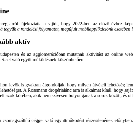
line
arról tájékoztatta a sajtót, hogy 2022-ben az előző évhez képest
együk a rendelési folyamatot, megújult mobilapplikációnk esetében is 
kább aktív
Budapesten és az agglomerációban mutatnak aktivitást az online web
 GLS-sel való együttműködésnek köszönhetően.
hon levők is gyakran átgondolják, hogy milyen átvételi lehetőség len
 lehetőséget. A Rossmann drogérialánc arra is alkalmat kínál, hogy saját 
velt azok körében, akik nem szívesen bolyonganak a sorok között, és o
somagszállító céggel való együttműködést részesítenének előnyben. A 