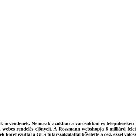
 örvendenek. Nemcsak azokban a városokban és településeken dö
 webes rendelés előnyeit. A Rossmann webshopja 6 milliárd felet
erek körét ezúttal a GLS futárszolgálattal bővítette a cég, ezzel va