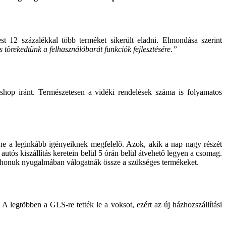
 12 százalékkal több terméket sikerült eladni. Elmondása szerint
törekedtünk a felhasználóbarát funkciók fejlesztésére.”
shop iránt. Természetesen a vidéki rendelések száma is folyamatos
ne a leginkább igényeiknek megfelelő. Azok, akik a nap nagy részét
autós kiszállítás keretein belül 5 órán belül átvehető legyen a csomag.
tthonuk nyugalmában válogatnák össze a szükséges termékeket.
legtöbben a GLS-re tették le a voksot, ezért az új házhozszállítási