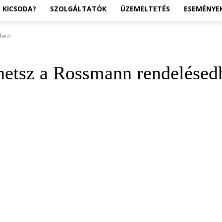
I KICSODA?
SZOLGÁLTATÓK
ÜZEMELTETÉS
ESEMÉNYE
hez!
rhetsz a Rossmann rendelésed