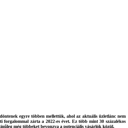
ntenek egyre többen mellettük, ahol az aktuális üzletlánc nem
ti forgalommal zárta a 2022-es évet. Ez több mint 30 százalékos
lószínűleg még többeket bevonzva a potenciális vásárlók közül.