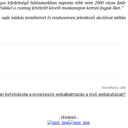
gos lefedettségű hálózatunkban naponta több mint 2000 olyan futár
elésükkel a csomag felvételét követő munkanapon keresni fogjuk őket.”
saját márkás termékeivel és rendszeresen jelentkező akcióival méltán
Következő cikk
n befolyásolja a progresszív webalkalmazás a jövő webáruházait?
- Hirdetés -