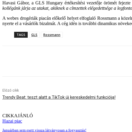
Havasi Gábor, a GLS Hungary értékesítési vezetője örömét fejezte
kollégánk járja az utakat, akiknek a címzettek elégedettsége a legfon
A webes drogériák piacán előkelő helyet elfoglaló Rossmann a közelm
nyerte el a vásárlók bizalmát. A cég idén is további dinamikus növeke
TAGS
GLS
Rossmann
Megosztom
Előző cikk
Trendy Beat: teszt alatt a TikTok új kereskedelmi funkciója!
CIKKAJÁNLÓ
Hazai piac
Januárban sem esett vissza látványosan a fogyasztás!