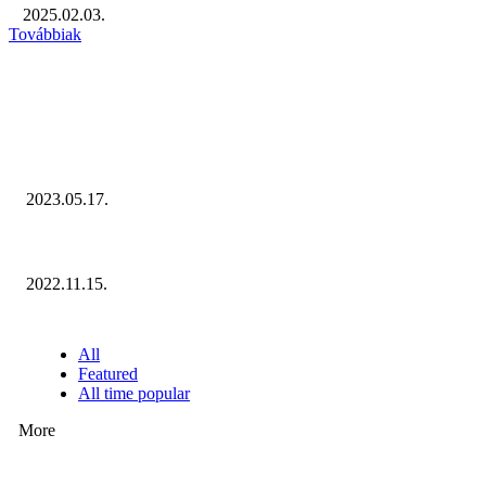
2025.02.03.
Továbbiak
KIEMELT #EKERHÍRADÓ
Megvannak a 2023 Ecommerce Hungary Nagydíj Kisvállalati szegmens Díja
2023.05.17.
Ecommerce Hungary Nagydíj 2022: megvannak a díjazottak!
2022.11.15.
NÉPSZERŰ CIKKEK
All
Featured
All time popular
More