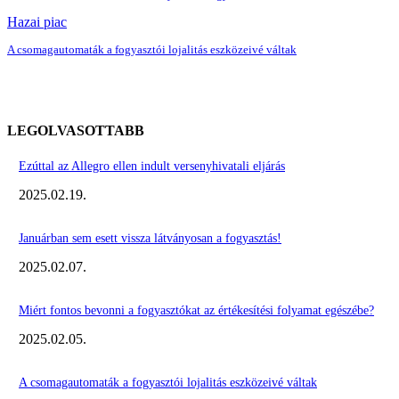
Hazai piac
A csomagautomaták a fogyasztói lojalitás eszközeivé váltak
LEGOLVASOTTABB
Ezúttal az Allegro ellen indult versenyhivatali eljárás
2025.02.19.
Januárban sem esett vissza látványosan a fogyasztás!
2025.02.07.
Miért fontos bevonni a fogyasztókat az értékesítési folyamat egészébe?
2025.02.05.
A csomagautomaták a fogyasztói lojalitás eszközeivé váltak