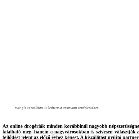
mar-gls-es-szallitast-is-kerhetsz-a-rossmann-rendelesedhez
Az online drogériák minden korábbinál nagyobb népszerűségnek
található meg, hanem a nagyvárosokban is szívesen választják a
fejlődést jelent az előző évhez képest. A kiszállítást nyújtó partn