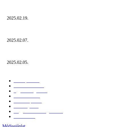
Ezúttal az Allegro ellen indult versenyhivatali eljárás
2025.02.19.
Januárban sem esett vissza látványosan a fogyasztás!
2025.02.07.
Miért fontos bevonni a fogyasztókat az értékesítési folyamat egészébe?
2025.02.05.
KATEGÓRIÁK
Hazai piac
153
Érdekvédelem
38
Egyéb kategória
20
Üzemeltetés
16
Külföldi piac
16
Események
11
Nagykerek és szolgáltatók
1
Évértékelő
1
Médiaajánlat