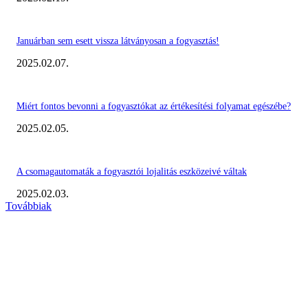
Januárban sem esett vissza látványosan a fogyasztás!
2025.02.07.
Miért fontos bevonni a fogyasztókat az értékesítési folyamat egészébe?
2025.02.05.
A csomagautomaták a fogyasztói lojalitás eszközeivé váltak
2025.02.03.
Továbbiak
KIEMELT #EKERHÍRADÓ
Megvannak a 2023 Ecommerce Hungary Nagydíj Kisvállalati szegmens
Díjazottjai!