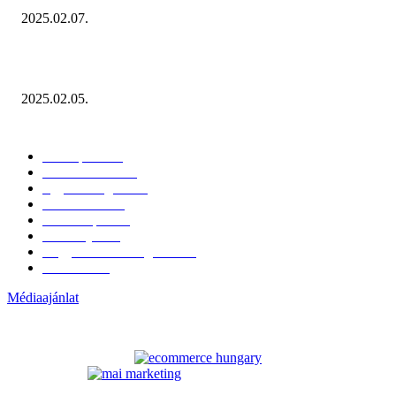
2025.02.07.
Miért fontos bevonni a fogyasztókat az értékesítési folyamat egészébe?
2025.02.05.
KATEGÓRIÁK
Hazai piac
153
Érdekvédelem
38
Egyéb kategória
20
Üzemeltetés
16
Külföldi piac
16
Események
11
Nagykerek és szolgáltatók
1
Évértékelő
1
Médiaajánlat