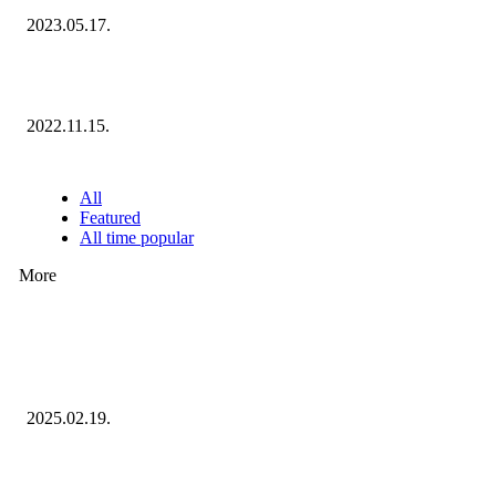
2023.05.17.
Ecommerce Hungary Nagydíj 2022: megvannak a díjazottak!
2022.11.15.
NÉPSZERŰ CIKKEK
All
Featured
All time popular
More
Ezúttal az Allegro ellen indult versenyhivatali eljárás
2025.02.19.
Januárban sem esett vissza látványosan a fogyasztás!