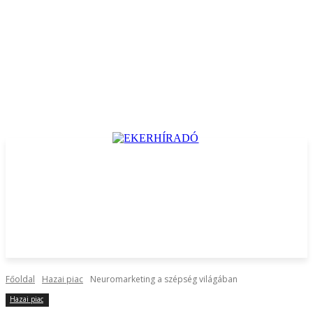
Főoldal
Hazai piac
Neuromarketing a szépség világában
Hazai piac