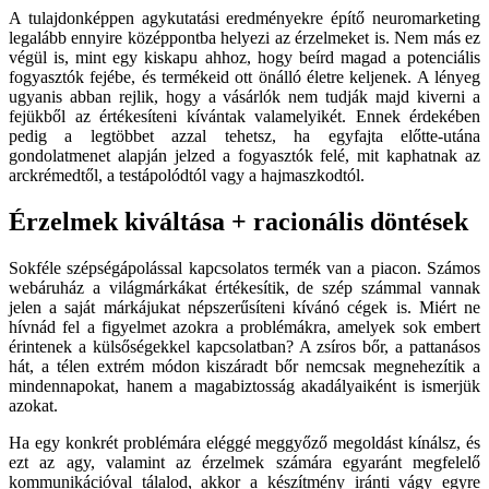
A tulajdonképpen agykutatási eredményekre építő neuromarketing
legalább ennyire középpontba helyezi az érzelmeket is. Nem más ez
végül is, mint egy kiskapu ahhoz, hogy beírd magad a potenciális
fogyasztók fejébe, és termékeid ott önálló életre keljenek. A lényeg
ugyanis abban rejlik, hogy a vásárlók nem tudják majd kiverni a
fejükből az értékesíteni kívántak valamelyikét. Ennek érdekében
pedig a legtöbbet azzal tehetsz, ha egyfajta előtte-utána
gondolatmenet alapján jelzed a fogyasztók felé, mit kaphatnak az
arckrémedtől, a testápolódtól vagy a hajmaszkodtól.
Érzelmek kiváltása + racionális döntések
Sokféle szépségápolással kapcsolatos termék van a piacon. Számos
webáruház a világmárkákat értékesítik, de szép számmal vannak
jelen a saját márkájukat népszerűsíteni kívánó cégek is. Miért ne
hívnád fel a figyelmet azokra a problémákra, amelyek sok embert
érintenek a külsőségekkel kapcsolatban? A zsíros bőr, a pattanásos
hát, a télen extrém módon kiszáradt bőr nemcsak megnehezítik a
mindennapokat, hanem a magabiztosság akadályaiként is ismerjük
azokat.
Ha egy konkrét problémára eléggé meggyőző megoldást kínálsz, és
ezt az agy, valamint az érzelmek számára egyaránt megfelelő
kommunikációval tálalod, akkor a készítmény iránti vágy egyre