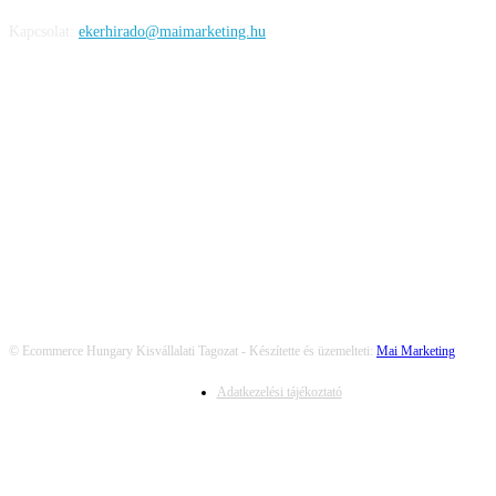
Kapcsolat:
ekerhirado@maimarketing.hu
KÖVESS MINKET
© Ecommerce Hungary Kisvállalati Tagozat - Készítette és üzemelteti:
Mai Marketing
Adatkezelési tájékoztató