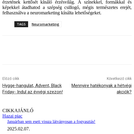
érzetének kettősét kínáló érzésvilág. A színekkel, formákkal és
képekkel átadhatod a szépség csillogó, mégis természetes erejét,
felhasználva a neuromarketing kínálta lehetőségeket.
TAGS
Neuromarketing
Előző cikk
Következő cikk
Hygge-hangulat, Advent, Black
Mennyire hatékonyak a hétvégi
Friday- Indul az évvégi szezon!
akciók?
CIKKAJÁNLÓ
Hazai piac
Januárban sem esett vissza látványosan a fogyasztás!
2025.02.07.