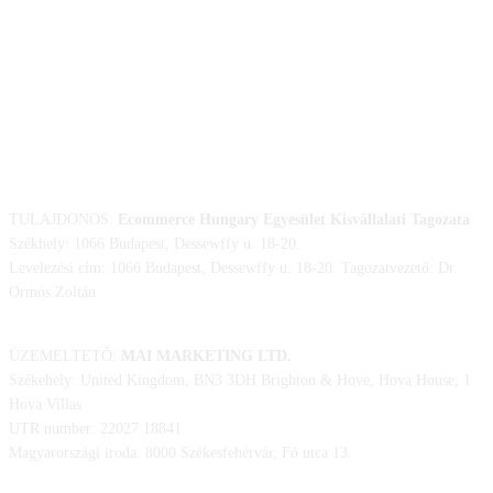
ELÉRHETŐSÉGÜNK
TULAJDONOS:
Ecommerce Hungary Egyesület Kisvállalati Tagozata
Székhely: 1066 Budapest, Dessewffy u. 18-20.
Levelezési cím: 1066 Budapest, Dessewffy u. 18-20. Tagozatvezető: Dr.
Ormós Zoltán
ÜZEMELTETŐ:
MAI MARKETING LTD.
Székehely: United Kingdom, BN3 3DH Brighton & Hove, Hova House, 1
Hova Villas
UTR number: 22027 18841
Magyarországi iroda: 8000 Székesfehérvár, Fő utca 13.