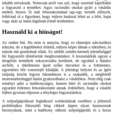
inkább növekszik. Nemcsak arról van szó, hogy szeretné kipróbálni
a fogyasztó a terméket. Agya racionális okokat gyárt a vásárlás
mellett, hiszen Te már felsorakoztattad egy-egy termék előnyeit,
felhívtad rá a figyelmet, hogy milyen hatással lehet az a bőrt, hajat
vagy akár az intim higiéniát érintő területekre.
Használd ki a hiúságot!
Az ember hiú. Ha nem is annyira, hogy ez elmenjen nárcisztikus
irányba, de a legtöbbeket érdekli, milyen képet látnak a tükörben, és
mások mit gondolnak róluk. Ez utóbbi szintén kiemelt jelentőséggel
bír fogyasztói döntéseink meghozatalakor. A luxusmárkák ugyan a
drogériás termékek sokszorosába kerülnek, de egyúttal a fiatalos
arcbőrt, a tökéletesen ápolt szőke tincseket és a foltmentes,
egyenletes bőr vonzerejét kínálják. A jelenlegi helyzet és az ígért
szépség között legyen bármekkora is a szakadék, a megfelelő
neuromarketinggel hatást gyakorolhatsz a vásárlókra. Nem elég csak
reményt adni a hatékonyságra, hanem hitet és racionális okokat
egyaránt érdemes felsorakoztatni annak érdekében, hogy a vásárló
fejben gyorsan eljusson a tényleges fogyasztáshoz.
A szépségápolással foglalkozó webáruházak esetében a jellemző
problémákra fókuszáló blog cikkek éppen olyan hasznosnak
bizonyulnak, mint a hatékony otthoni szépségápolás és a luxus