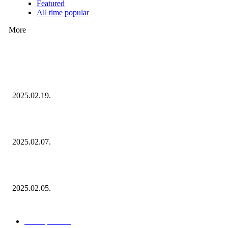
Featured
All time popular
More
Ezúttal az Allegro ellen indult versenyhivatali eljárás
2025.02.19.
Januárban sem esett vissza látványosan a fogyasztás!
2025.02.07.
Miért fontos bevonni a fogyasztókat az értékesítési folyamat egészébe?
2025.02.05.
KATEGÓRIÁK
Hazai piac
153