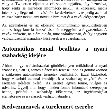
vagy a Twitter-en eljuthat a célcsoport tagjaihoz, így biztosítva,
hogy senki se maradjon információ nélkül. A közösségi média
interaktív jellege miatt a vásárlók kérdezhetnek is, te pedig azonnal
válaszolhatsz nekik, ami növeli a bizalmat és a vevői elégedettséget.
Az átláthatóság és az előrelátó kommunikáció nélkülözhetetlen
ahhoz, hogy korrekt hozzáállásodról meggyőzd a fogyasztókat. A
vevők értékelik, ha előre tudják, mire számíthatnak, és így nagyobb
valószínűséggel maradnak hűségesek a webáruházhoz.
Automatikus email beállítás a nyári
szabadság idejére
Ahhoz, hogy webáruházadat gördülékenyen működtesd a nyári
szabadság alatt is, fontos előzetesen felkészülnöd és gondoskodnod
a szükséges automatikus üzenetek beállításáról. Ezzel biztosítod,
hogy vásárlóid azonnal értesüljenek a szabadság tényéről és az
esetleges késések okáról. Az üzenet legyen tömör, világos és
udvarias. Ügyelj arra, hogy minden fontos információ szerepeljen
benne, például a szabadság időtartama, az ügyfélszolgálat
elérhetősége és a válaszok várható határideje.
Kedvezmények a türelemért cserébe