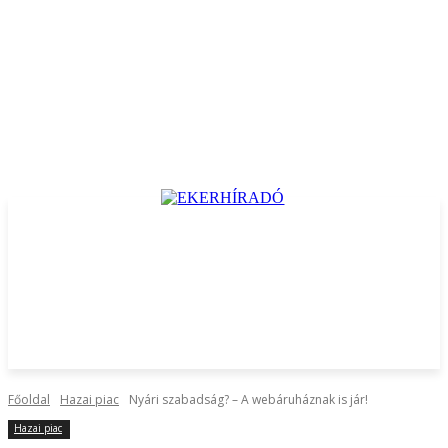
Főoldal
Hazai piac
Nyári szabadság? – A webáruháznak is jár!
Hazai piac