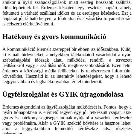
amikor a nyári szabadságolások miatt esetleg hosszabb szállítási
idők léphetnek fel. Érdemes készíteni egy részletes naptárt, amely
feltünteti a várható szállítási időket és az esetleges késéseket. Ezt a
naptárat jól látható helyen, a főoldalon és a vásárlási folyamat során
is célszerű elérhetővé tenni.
Hatékony és gyors kommunikáció
A kommunikáció kiemelt szereppel bír ebben az időszakban. Küldj
ki e-mail hírleveleket, amelyekben tájékoztatod vásárlóidat a nyári
szabadságolási időszak alatti működési rendről, a tervezett
leállásokról vagy a szállítási idők meghosszabbodásáról. Ezen felül
érdemes a közösségi média felületeken is rendszeresen informálni
követőidet. Használd ki az interaktív lehetőségeket, hogy a lehető
leggyorsabban és leghatékonyabban érj el mindenkit.
Ügyfélszolgálat és GYIK újragondolása
Érdemes átgondolni az ügyfélszolgálat működését is. Fontos, hogy a
nyári hónapokban is elérhető legyen egy jól felkészült csapat, akik
gyors és hatékony segítséget tudnak nyújtani a vásárlók kérdéseire
vagy problémáira. Akár a GYIK szekció bővítése is hasznos lehet,
ahol a leggyakrabban felmerülő kérdésekre adsz részletes
válaszokat.