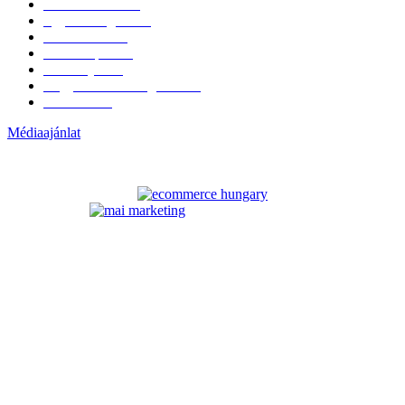
Érdekvédelem
38
Egyéb kategória
20
Üzemeltetés
16
Külföldi piac
16
Események
11
Nagykerek és szolgáltatók
1
Évértékelő
1
Médiaajánlat
ELÉRHETŐSÉGÜNK