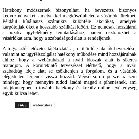
Hatékony módszernek bizonyulhat, ha bevezetsz bizonyos
kedvezményeket, amelyekkel megköszönheted a vásárlók türelmét.
Például kínálhatsz számukra különféle akciókat, amelyek
kárpótolják őket a hosszabb szállítási időért. Ez nemcsak hozzájárul
a pozitív ügyfélélmény fenntartásához, hanem ösztönözheti a
vásárlókat arra, hogy a szabadságod alatt is rendeljenek.
A fogyasztók előzetes tájékoztatása, a különféle akciók bevezetése,
valamint az ügyfélszolgálat hatékony működése mind hozzájárulnak
ahhoz, hogy a webáruházad a nyári időszak alatt is sikeres
maradjon. A körültekintő tervezéssel elérhető, hogy a nyári
szabadság ideje alatt se csökkenjen a forgalom, és a vásárlók
elégedetten térjenek vissza hozzád. Végső soron persze az sem
mindegy, hogy mennyire tudod átadni magad a pihenésnek, ami
tulajdonképpen a további hatékony és kreatív online tevékenység
egyik kulcsa lehet.
TAGS
webáruház