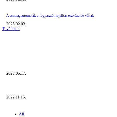
A csomagautomaták a fogyasztói lojalitás eszközeivé váltak
2025.02.03.
Továbbiak
KIEMELT #EKERHÍRADÓ
Megvannak a 2023 Ecommerce Hungary Nagydíj Kisvállalati szegmens
Díjazottjai!
2023.05.17.
Ecommerce Hungary Nagydíj 2022: megvannak a díjazottak!
2022.11.15.
NÉPSZERŰ CIKKEK
All