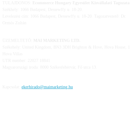
TULAJDONOS:
Ecommerce Hungary Egyesület Kisvállalati Tagozata
Székhely: 1066 Budapest, Dessewffy u. 18-20.
Levelezési cím: 1066 Budapest, Dessewffy u. 18-20. Tagozatvezető: Dr.
Ormós Zoltán
ÜZEMELTETŐ:
MAI MARKETING LTD.
Székehely: United Kingdom, BN3 3DH Brighton & Hove, Hova House, 1
Hova Villas
UTR number: 22027 18841
Magyarországi iroda: 8000 Székesfehérvár, Fő utca 13.
Kapcsolat:
ekerhirado@maimarketing.hu
KÖVESS MINKET