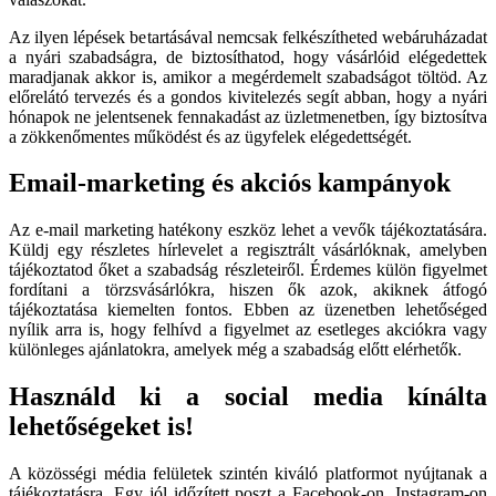
Az ilyen lépések betartásával nemcsak felkészítheted webáruházadat
a nyári szabadságra, de biztosíthatod, hogy vásárlóid elégedettek
maradjanak akkor is, amikor a megérdemelt szabadságot töltöd. Az
előrelátó tervezés és a gondos kivitelezés segít abban, hogy a nyári
hónapok ne jelentsenek fennakadást az üzletmenetben, így biztosítva
a zökkenőmentes működést és az ügyfelek elégedettségét.
Email-marketing és akciós kampányok
Az e-mail marketing hatékony eszköz lehet a vevők tájékoztatására.
Küldj egy részletes hírlevelet a regisztrált vásárlóknak, amelyben
tájékoztatod őket a szabadság részleteiről. Érdemes külön figyelmet
fordítani a törzsvásárlókra, hiszen ők azok, akiknek átfogó
tájékoztatása kiemelten fontos. Ebben az üzenetben lehetőséged
nyílik arra is, hogy felhívd a figyelmet az esetleges akciókra vagy
különleges ajánlatokra, amelyek még a szabadság előtt elérhetők.
Használd ki a social media kínálta
lehetőségeket is!
A közösségi média felületek szintén kiváló platformot nyújtanak a
tájékoztatásra. Egy jól időzített poszt a Facebook-on, Instagram-on