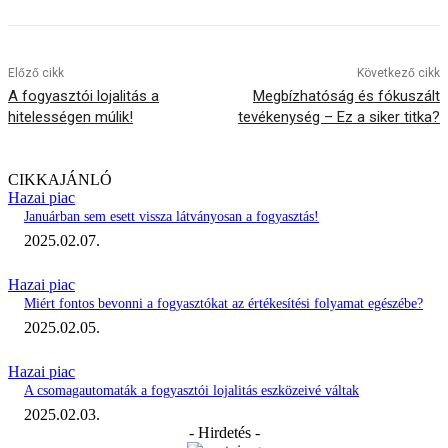
Előző cikk
Következő cikk
A fogyasztói lojalitás a
Megbízhatóság és fókuszált
hitelességen múlik!
tevékenység – Ez a siker titka?
CIKKAJÁNLÓ
Hazai piac
Januárban sem esett vissza látványosan a fogyasztás!
2025.02.07.
Hazai piac
Miért fontos bevonni a fogyasztókat az értékesítési folyamat egészébe?
2025.02.05.
Hazai piac
A csomagautomaták a fogyasztói lojalitás eszközeivé váltak
2025.02.03.
- Hirdetés -