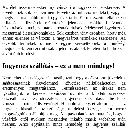
Az élelmiszerüzletekben nyilvánvaló a fogyasztás csökkenése. A
jövedelmek sok esetben nem követik az infláció mértékét, vagy ha
mégis, a már több mint egy éve tartó Európa-szerte elképesztő
infláció a fizetések reálértékét jelentősen csökkenti. Vannak
háztartások, amelyek már a megtakarítások felélésével igyekeznek
megtartani életszínvonalukat. Sok esetben tény azonban, hogy még
ennek ellenére is változik a megvásárolt termékek szerkezete. Az
olcsóbb termékek online is egyre keresettebbek, a minőségi
megoldások rendszerint csak a jelentős akciók keretein belül hozzák
a várt érdeklődést.
Ingyenes szállítás – ez a nem mindegy!
Nem lehet tehát elégszer hangsúlyozni, hogy a célcsoport jövedelmi
sajátosságainak figyelemmel követése nélkülözhetetlen az
eredmények megtartásához. Természetesen az árakat nem
igazíthatjuk a kereslet elvárásaihoz, de a kínálati szerkezet
összeállításával és időszakosan ingyenes kiszállítással be lehet
vonzani a potenciális vevőket. Hasonló a helyzet akkor is, ha az
ingyenes kiszállításhoz szükséges rendelési összeget nem horror
magasságokban állapítjuk meg. A tapasztalatok azt mutatják, hogy a
vásárlók ettől gyakran megriadva inkább másik webshop után
néznek. Ahol egyáltalán nincs lehetőség az ingyenes szállítás