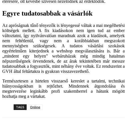
elérésére, ott kevésbé szívesen nézelődnek az érdeklődők.
Egyre tudatosabbak a vásárlók
Az apróságnak tűnő tényezők is lényegessé váltak a mai megélhetési
költségek mellett. A fix kiadásokon nem igen tud az ember
változtatni, így nyilvánvalóan maradnak azok a kiadások, amelyek
nem feltétlenül, vagy nem a korábbiakban megszokott
mennyiségben szükségesek. A tudatos vásárlási szokások
egyértelműen kiterjednek a webshop megválasztására is. Bár a
„mindent egy helyen” webáruházak még mindig hatalmas
népszerűségnek örvendenek, de az árak tekintetében már messze
tudatosabbak a fogyasztók, mint néhány éve voltak. Ez rendszerint a
GVH által feltártakra is gyakran visszavezethető.
Természetesen a hirtelen visszaeső kereslet a tartalmi, technikai
hiányosságokban is rejtőzhet. Mindennek átgondolása és
megtervezése leginkább profi szakemberrel a hátunk mögött
hozhatja meg a vártakat.
TAGS
Online