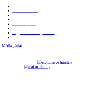
Hazai piac
153
Érdekvédelem
38
Egyéb kategória
20
Üzemeltetés
16
Külföldi piac
16
Események
11
Nagykerek és szolgáltatók
1
Évértékelő
1
Médiaajánlat
ELÉRHETŐSÉGÜNK