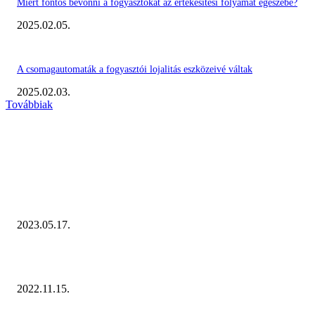
Miért fontos bevonni a fogyasztókat az értékesítési folyamat egészébe?
2025.02.05.
A csomagautomaták a fogyasztói lojalitás eszközeivé váltak
2025.02.03.
Továbbiak
KIEMELT #EKERHÍRADÓ
Megvannak a 2023 Ecommerce Hungary Nagydíj Kisvállalati szegmens
Díjazottjai!
2023.05.17.
Ecommerce Hungary Nagydíj 2022: megvannak a díjazottak!
2022.11.15.
NÉPSZERŰ CIKKEK