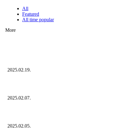
All
Featured
All time popular
More
Ezúttal az Allegro ellen indult versenyhivatali eljárás
2025.02.19.
Januárban sem esett vissza látványosan a fogyasztás!
2025.02.07.
Miért fontos bevonni a fogyasztókat az értékesítési folyamat egészébe?
2025.02.05.
KATEGÓRIÁK