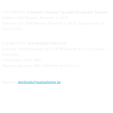
TULAJDONOS:
Ecommerce Hungary Egyesület Kisvállalati Tagozata
Székhely: 1066 Budapest, Dessewffy u. 18-20.
Levelezési cím: 1066 Budapest, Dessewffy u. 18-20. Tagozatvezető: Dr.
Ormós Zoltán
ÜZEMELTETŐ:
MAI MARKETING LTD.
Székehely: United Kingdom, BN3 3DH Brighton & Hove, Hova House, 1
Hova Villas
UTR number: 22027 18841
Magyarországi iroda: 8000 Székesfehérvár, Fő utca 13.
Kapcsolat:
ekerhirado@maimarketing.hu
KÖVESS MINKET