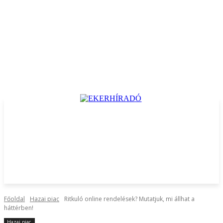
Főoldal
Hazai piac
Ritkuló online rendelések? Mutatjuk, mi állhat a
háttérben!
Hazai piac