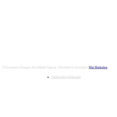
KÖVESS MINKET
© Ecommerce Hungary Kisvállalati Tagozat - Készítette és üzemelteti:
Mai Marketing
Adatkezelési tájékoztató