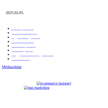
Miért fontos bevonni a fogyasztókat az értékesítési folyamat egészébe?
2025.02.05.
KATEGÓRIÁK
Hazai piac
153
Érdekvédelem
38
Egyéb kategória
20
Üzemeltetés
16
Külföldi piac
16
Események
11
Nagykerek és szolgáltatók
1
Évértékelő
1
Médiaajánlat