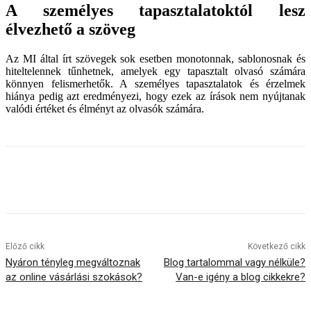
A személyes tapasztalatoktól lesz
élvezhető a szöveg
Az MI által írt szövegek sok esetben monotonnak, sablonosnak és
hiteltelennek tűnhetnek, amelyek egy tapasztalt olvasó számára
könnyen felismerhetők. A személyes tapasztalatok és érzelmek
hiánya pedig azt eredményezi, hogy ezek az írások nem nyújtanak
valódi értéket és élményt az olvasók számára.
Előző cikk
Következő cikk
Nyáron tényleg megváltoznak
Blog tartalommal vagy nélküle?
az online vásárlási szokások?
Van-e igény a blog cikkekre?