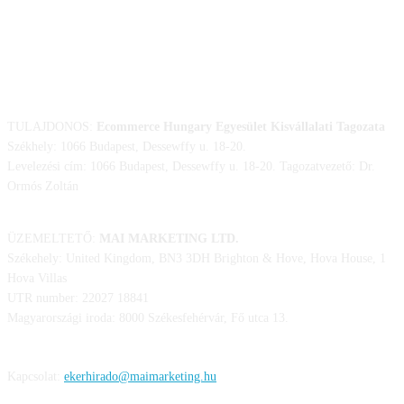
ELÉRHETŐSÉGÜNK
TULAJDONOS:
Ecommerce Hungary Egyesület Kisvállalati Tagozata
Székhely: 1066 Budapest, Dessewffy u. 18-20.
Levelezési cím: 1066 Budapest, Dessewffy u. 18-20. Tagozatvezető: Dr.
Ormós Zoltán
ÜZEMELTETŐ:
MAI MARKETING LTD.
Székehely: United Kingdom, BN3 3DH Brighton & Hove, Hova House, 1
Hova Villas
UTR number: 22027 18841
Magyarországi iroda: 8000 Székesfehérvár, Fő utca 13.
Kapcsolat:
ekerhirado@maimarketing.hu