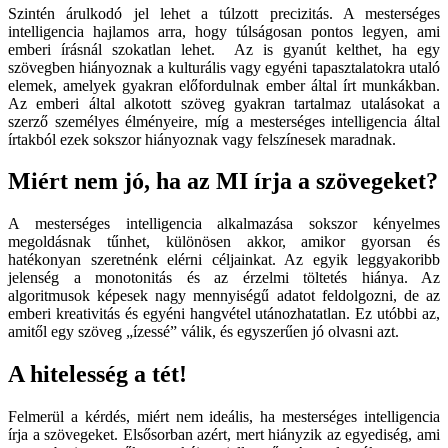
Szintén árulkodó jel lehet a túlzott precizitás. A mesterséges
intelligencia hajlamos arra, hogy túlságosan pontos legyen, ami
emberi írásnál szokatlan lehet. Az is gyanút kelthet, ha egy
szövegben hiányoznak a kulturális vagy egyéni tapasztalatokra utaló
elemek, amelyek gyakran előfordulnak ember által írt munkákban.
Az emberi által alkotott szöveg gyakran tartalmaz utalásokat a
szerző személyes élményeire, míg a mesterséges intelligencia által
írtakból ezek sokszor hiányoznak vagy felszínesek maradnak.
Miért nem jó, ha az MI írja a szövegeket?
A mesterséges intelligencia alkalmazása sokszor kényelmes
megoldásnak tűnhet, különösen akkor, amikor gyorsan és
hatékonyan szeretnénk elérni céljainkat. Az egyik leggyakoribb
jelenség a monotonitás és az érzelmi töltetés hiánya. Az
algoritmusok képesek nagy mennyiségű adatot feldolgozni, de az
emberi kreativitás és egyéni hangvétel utánozhatatlan. Ez utóbbi az,
amitől egy szöveg „ízessé” válik, és egyszerűen jó olvasni azt.
A hitelesség a tét!
Felmerül a kérdés, miért nem ideális, ha mesterséges intelligencia
írja a szövegeket. Elsősorban azért, mert hiányzik az egyediség, ami