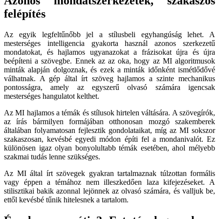
Azonos mondatszerkezetek, szakaszos
felépítés
Az egyik legfeltűnőbb jel a stílusbeli egyhangúság lehet. A
mesterséges intelligencia gyakorta használ azonos szerkezetű
mondatokat, és hajlamos ugyanazokat a frázisokat újra és újra
beépíteni a szövegbe. Ennek az az oka, hogy az MI algoritmusok
minták alapján dolgoznak, és ezek a minták időnként ismétlődővé
válhatnak. A gép által írt szöveg hajlamos a szinte mechanikus
pontosságra, amely az egyszerű olvasó számára igencsak
mesterséges hangulatot kelthet.
Az MI hajlamos a témák és stílusok hirtelen váltására. A szövegírók,
az írás bármilyen formájában otthonosan mozgó szakemberek
általában folyamatosan fejlesztik gondolataikat, míg az MI sokszor
szakaszosan, kevésbé egyedi módon építi fel a mondanivalót. Ez
különösen igaz olyan bonyolultabb témák esetében, ahol mélyebb
szakmai tudás lenne szükséges.
Az MI által írt szövegek gyakran tartalmaznak túlzottan formális
vagy éppen a témához nem illeszkedően laza kifejezéseket. A
stilisztikai bakik azonnal lejönnek az olvasó számára, és valljuk be,
ettől kevésbé tűnik hitelesnek a tartalom.