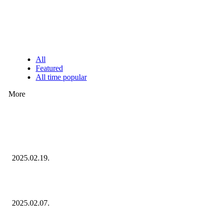
KIEMELT #EKERHÍRADÓ
NÉPSZERŰ CIKKEK
All
Featured
All time popular
More
Ezúttal az Allegro ellen indult versenyhivatali eljárás
2025.02.19.
Januárban sem esett vissza látványosan a fogyasztás!
2025.02.07.