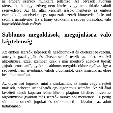
az emberi szerzők munkáira jellemző. Az olvasók gyorsan
ráéreznek, ha egy szöveg nem hiteles vagy nem tükröz valódi
szenvedélyt. Az MI által készített írások mentesek az emberi
érzelmektől, amelyeket egy tapasztalt szerző könnyedén bele tud
szőni a narratívába. Ez a hiány csökkenti a szöveg olvasóhoz való
kapcsolódásának esélyét.
Sablonos megoldások, megújulásra való
képtelenség
Az emberi szerzők képesek új nézőpontokat és ötleteket bevezetni,
amelyek gazdagítják és élvezetesebbé teszik az írást. Az MI
algoritmusai ezzel szemben csak a már meglévő adatokat tudják
„újrahasznosítani”, gyakran sablonos megoldásokhoz nyúlva. Így a
szövegek nem nyújtanak valódi újdonságot, csak ismétlik az előre
beállított mintákat.
Az olyan írói fogások, mint a szarkazmus, az irónia vagy a rejtett
utalások, nehezen utánozhatók egy algoritmus számára. Az MI által
készített írások kapcsán felmerülhet a plágium kérdése, hiszen az
algoritmusok gyakran más szerzők munkáiból merítenek. Ez pedig
sértheti a szerzői jogokat és csökkentheti a bizalmat az adott
tartalomban.