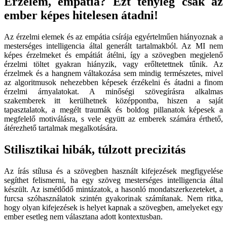
Érzelem, empátia? Ezt tényleg csak az
ember képes hitelesen átadni!
Az érzelmi elemek és az empátia csírája egyértelműen hiányoznak a
mesterséges intelligencia által generált tartalmakból. Az MI nem
képes érzelmeket és empátiát átélni, így a szövegben megjelenő
érzelmi töltet gyakran hiányzik, vagy erőltetettnek tűnik. Az
érzelmek és a hangnem váltakozása sem mindig természetes, mivel
az algoritmusok nehezebben képesek érzékelni és átadni a finom
érzelmi árnyalatokat. A minőségi szövegírásra alkalmas
szakemberek itt kerülhetnek középpontba, hiszen a saját
tapasztalatok, a megélt traumák és boldog pillanatok képesek a
megfelelő motiválásra, s vele együtt az emberek számára érthető,
átérezhető tartalmak megalkotására.
Stilisztikai hibák, túlzott precizitás
Az írás stílusa és a szövegben használt kifejezések megfigyelése
segíthet felismerni, ha egy szöveg mesterséges intelligencia által
készült. Az ismétlődő mintázatok, a hasonló mondatszerkezeteket, a
furcsa szóhasználatok szintén gyakorinak számítanak. Nem ritka,
hogy olyan kifejezések is helyet kapnak a szövegben, amelyeket egy
ember esetleg nem választana adott kontextusban.