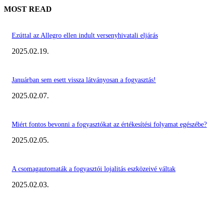
MOST READ
Ezúttal az Allegro ellen indult versenyhivatali eljárás
2025.02.19.
Januárban sem esett vissza látványosan a fogyasztás!
2025.02.07.
Miért fontos bevonni a fogyasztókat az értékesítési folyamat egészébe?
2025.02.05.
A csomagautomaták a fogyasztói lojalitás eszközeivé váltak
2025.02.03.
KIEMELT #EKERHÍRADÓ