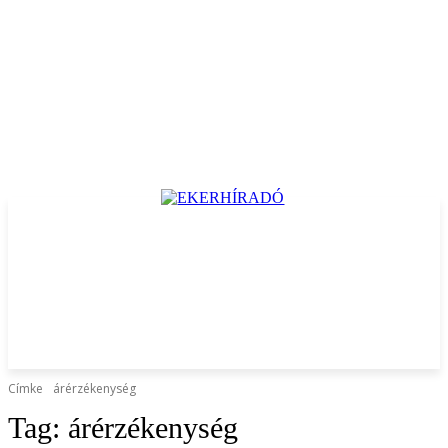
Címke
árérzékenység
Tag:
árérzékenység