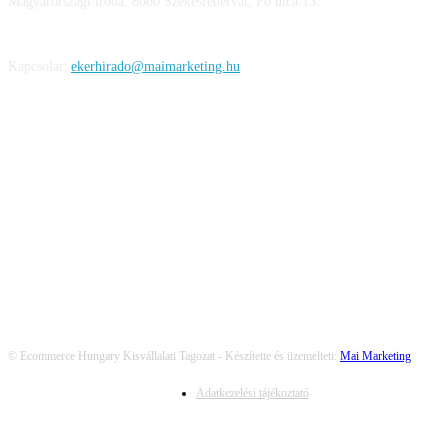
Magyarországi iroda: 8000 Székesfehérvár, Fő utca 13.
Kapcsolat:
ekerhirado@maimarketing.hu
KÖVESS MINKET
© Ecommerce Hungary Kisvállalati Tagozat - Készítette és üzemelteti:
Mai Marketing
Adatkezelési tájékoztató