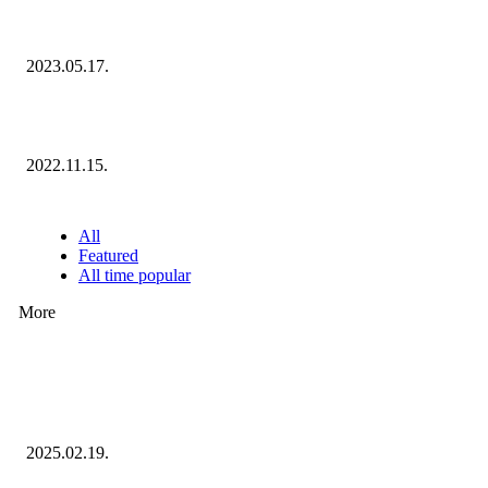
Megvannak a 2023 Ecommerce Hungary Nagydíj Kisvállalati szegmens
Díjazottjai!
2023.05.17.
Ecommerce Hungary Nagydíj 2022: megvannak a díjazottak!
2022.11.15.
NÉPSZERŰ CIKKEK
All
Featured
All time popular
More
Ezúttal az Allegro ellen indult versenyhivatali eljárás
2025.02.19.