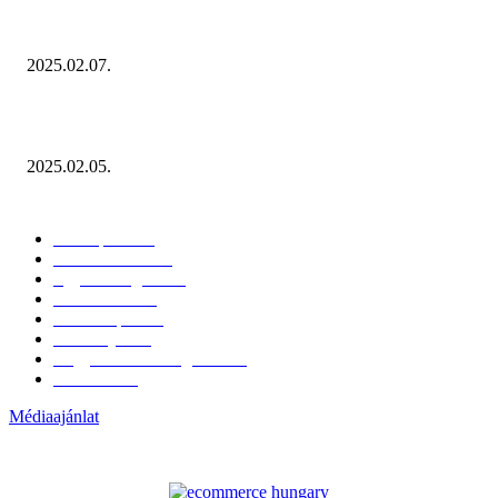
Januárban sem esett vissza látványosan a fogyasztás!
2025.02.07.
Miért fontos bevonni a fogyasztókat az értékesítési folyamat egészébe?
2025.02.05.
KATEGÓRIÁK
Hazai piac
153
Érdekvédelem
38
Egyéb kategória
20
Üzemeltetés
16
Külföldi piac
16
Események
11
Nagykerek és szolgáltatók
1
Évértékelő
1
Médiaajánlat