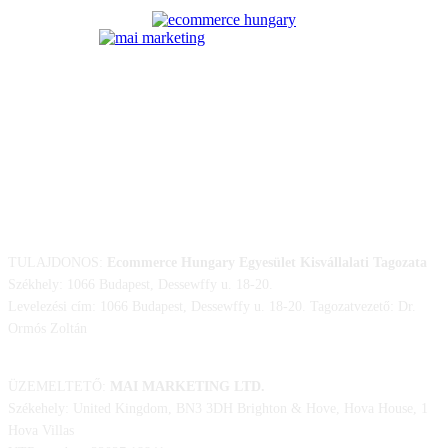
ELÉRHETŐSÉGÜNK
TULAJDONOS:
Ecommerce Hungary Egyesület Kisvállalati Tagozata
Székhely: 1066 Budapest, Dessewffy u. 18-20.
Levelezési cím: 1066 Budapest, Dessewffy u. 18-20. Tagozatvezető: Dr.
Ormós Zoltán
ÜZEMELTETŐ:
MAI MARKETING LTD.
Székehely: United Kingdom, BN3 3DH Brighton & Hove, Hova House, 1
Hova Villas