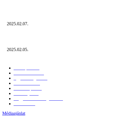
Januárban sem esett vissza látványosan a fogyasztás!
2025.02.07.
Miért fontos bevonni a fogyasztókat az értékesítési folyamat egészébe?
2025.02.05.
KATEGÓRIÁK
Hazai piac
153
Érdekvédelem
38
Egyéb kategória
20
Üzemeltetés
16
Külföldi piac
16
Események
11
Nagykerek és szolgáltatók
1
Évértékelő
1
Médiaajánlat