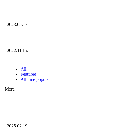
Megvannak a 2023 Ecommerce Hungary Nagydíj Kisvállalati szegmens
Díjazottjai!
2023.05.17.
Ecommerce Hungary Nagydíj 2022: megvannak a díjazottak!
2022.11.15.
NÉPSZERŰ CIKKEK
All
Featured
All time popular
More
Ezúttal az Allegro ellen indult versenyhivatali eljárás
2025.02.19.