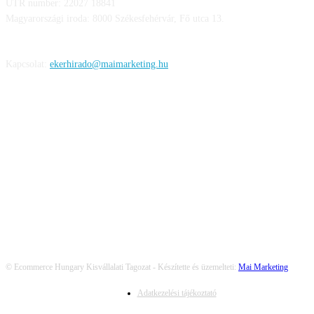
UTR number: 22027 18841
Magyarországi iroda: 8000 Székesfehérvár, Fő utca 13.
Kapcsolat:
ekerhirado@maimarketing.hu
KÖVESS MINKET
© Ecommerce Hungary Kisvállalati Tagozat - Készítette és üzemelteti:
Mai Marketing
Adatkezelési tájékoztató