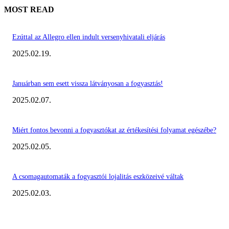
MOST READ
Ezúttal az Allegro ellen indult versenyhivatali eljárás
2025.02.19.
Januárban sem esett vissza látványosan a fogyasztás!
2025.02.07.
Miért fontos bevonni a fogyasztókat az értékesítési folyamat egészébe?
2025.02.05.
A csomagautomaták a fogyasztói lojalitás eszközeivé váltak
2025.02.03.
KIEMELT #EKERHÍRADÓ