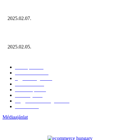
Januárban sem esett vissza látványosan a fogyasztás!
2025.02.07.
Miért fontos bevonni a fogyasztókat az értékesítési folyamat egészébe?
2025.02.05.
KATEGÓRIÁK
Hazai piac
153
Érdekvédelem
38
Egyéb kategória
20
Üzemeltetés
16
Külföldi piac
16
Események
11
Nagykerek és szolgáltatók
1
Évértékelő
1
Médiaajánlat