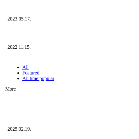
Megvannak a 2023 Ecommerce Hungary Nagydíj Kisvállalati szegmens
Díjazottjai!
2023.05.17.
Ecommerce Hungary Nagydíj 2022: megvannak a díjazottak!
2022.11.15.
NÉPSZERŰ CIKKEK
All
Featured
All time popular
More
Ezúttal az Allegro ellen indult versenyhivatali eljárás
2025.02.19.