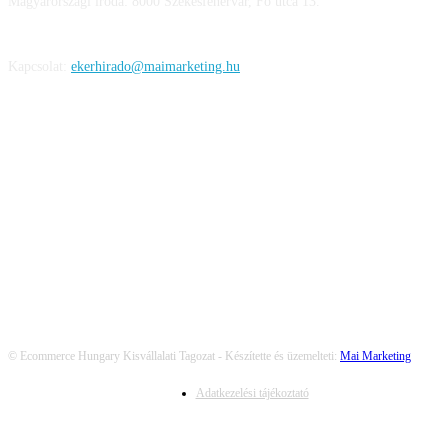
Magyarországi iroda: 8000 Székesfehérvár, Fő utca 13.
Kapcsolat:
ekerhirado@maimarketing.hu
KÖVESS MINKET
© Ecommerce Hungary Kisvállalati Tagozat - Készítette és üzemelteti:
Mai Marketing
Adatkezelési tájékoztató