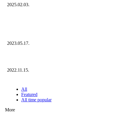
2025.02.03.
KIEMELT #EKERHÍRADÓ
Megvannak a 2023 Ecommerce Hungary Nagydíj Kisvállalati szegmens
Díjazottjai!
2023.05.17.
Ecommerce Hungary Nagydíj 2022: megvannak a díjazottak!
2022.11.15.
NÉPSZERŰ CIKKEK
All
Featured
All time popular
More