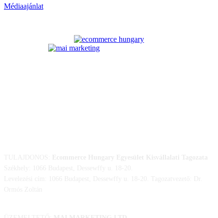
Médiaajánlat
ELÉRHETŐSÉGÜNK
TULAJDONOS:
Ecommerce Hungary Egyesület Kisvállalati Tagozata
Székhely: 1066 Budapest, Dessewffy u. 18-20.
Levelezési cím: 1066 Budapest, Dessewffy u. 18-20. Tagozatvezető: Dr.
Ormós Zoltán
ÜZEMELTETŐ:
MAI MARKETING LTD.