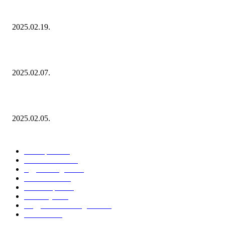
Ezúttal az Allegro ellen indult versenyhivatali eljárás
2025.02.19.
Januárban sem esett vissza látványosan a fogyasztás!
2025.02.07.
Miért fontos bevonni a fogyasztókat az értékesítési folyamat egészébe?
2025.02.05.
KATEGÓRIÁK
Hazai piac
153
Érdekvédelem
38
Egyéb kategória
20
Üzemeltetés
16
Külföldi piac
16
Események
11
Nagykerek és szolgáltatók
1
Évértékelő
1