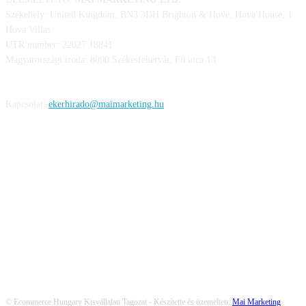
Székehely: United Kingdom, BN3 3DH Brighton & Hove, Hova House, 1
Hova Villas
UTR number: 22027 18841
Magyarországi iroda: 8000 Székesfehérvár, Fő utca 13.
Kapcsolat:
ekerhirado@maimarketing.hu
KÖVESS MINKET
© Ecommerce Hungary Kisvállalati Tagozat - Készítette és üzemelteti:
Mai Marketing