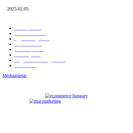
2025.02.05.
KATEGÓRIÁK
Hazai piac
153
Érdekvédelem
38
Egyéb kategória
20
Üzemeltetés
16
Külföldi piac
16
Események
11
Nagykerek és szolgáltatók
1
Évértékelő
1
Médiaajánlat