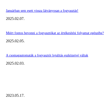
Januárban sem esett vissza látványosan a fogyasztás!
2025.02.07.
Miért fontos bevonni a fogyasztókat az értékesítési folyamat egészébe?
2025.02.05.
A csomagautomaták a fogyasztói lojalitás eszközeivé váltak
2025.02.03.
KIEMELT #EKERHÍRADÓ
Megvannak a 2023 Ecommerce Hungary Nagydíj Kisvállalati szegmens
Díjazottjai!
2023.05.17.
Ecommerce Hungary Nagydíj 2022: megvannak a díjazottak!