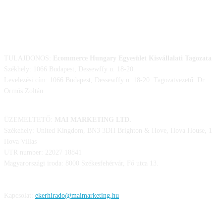
ELÉRHETŐSÉGÜNK
TULAJDONOS:
Ecommerce Hungary Egyesület Kisvállalati Tagozata
Székhely: 1066 Budapest, Dessewffy u. 18-20.
Levelezési cím: 1066 Budapest, Dessewffy u. 18-20. Tagozatvezető: Dr.
Ormós Zoltán
ÜZEMELTETŐ:
MAI MARKETING LTD.
Székehely: United Kingdom, BN3 3DH Brighton & Hove, Hova House, 1
Hova Villas
UTR number: 22027 18841
Magyarországi iroda: 8000 Székesfehérvár, Fő utca 13.
Kapcsolat:
ekerhirado@maimarketing.hu