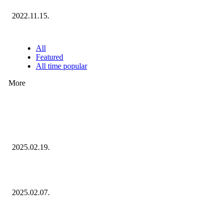
2022.11.15.
NÉPSZERŰ CIKKEK
All
Featured
All time popular
More
Ezúttal az Allegro ellen indult versenyhivatali eljárás
2025.02.19.
Januárban sem esett vissza látványosan a fogyasztás!
2025.02.07.
Miért fontos bevonni a fogyasztókat az értékesítési folyamat egészébe?