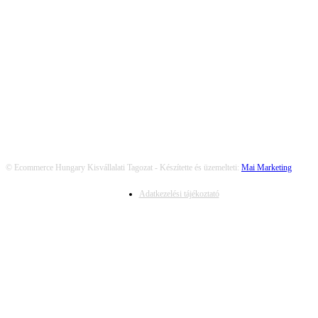
KÖVESS MINKET
© Ecommerce Hungary Kisvállalati Tagozat - Készítette és üzemelteti:
Mai Marketing
Adatkezelési tájékoztató