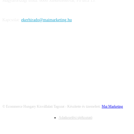
Magyarországi iroda: 8000 Székesfehérvár, Fő utca 13.
Kapcsolat:
ekerhirado@maimarketing.hu
KÖVESS MINKET
© Ecommerce Hungary Kisvállalati Tagozat - Készítette és üzemelteti:
Mai Marketing
Adatkezelési tájékoztató