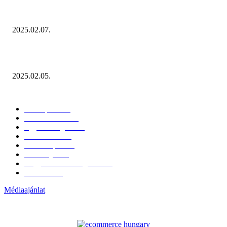
Januárban sem esett vissza látványosan a fogyasztás!
2025.02.07.
Miért fontos bevonni a fogyasztókat az értékesítési folyamat egészébe?
2025.02.05.
KATEGÓRIÁK
Hazai piac
153
Érdekvédelem
38
Egyéb kategória
20
Üzemeltetés
16
Külföldi piac
16
Események
11
Nagykerek és szolgáltatók
1
Évértékelő
1
Médiaajánlat