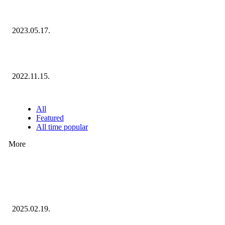
Megvannak a 2023 Ecommerce Hungary Nagydíj Kisvállalati szegmens
Díjazottjai!
2023.05.17.
Ecommerce Hungary Nagydíj 2022: megvannak a díjazottak!
2022.11.15.
NÉPSZERŰ CIKKEK
All
Featured
All time popular
More
Ezúttal az Allegro ellen indult versenyhivatali eljárás
2025.02.19.