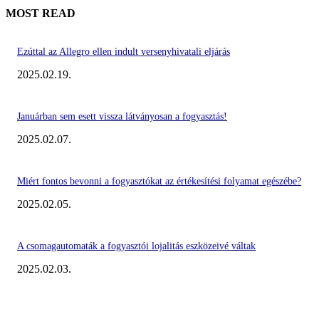
MOST READ
Ezúttal az Allegro ellen indult versenyhivatali eljárás
2025.02.19.
Januárban sem esett vissza látványosan a fogyasztás!
2025.02.07.
Miért fontos bevonni a fogyasztókat az értékesítési folyamat egészébe?
2025.02.05.
A csomagautomaták a fogyasztói lojalitás eszközeivé váltak
2025.02.03.
KIEMELT #EKERHÍRADÓ