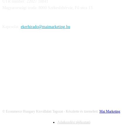
UTR number: 22027 18841
Magyarországi iroda: 8000 Székesfehérvár, Fő utca 13.
Kapcsolat:
ekerhirado@maimarketing.hu
KÖVESS MINKET
© Ecommerce Hungary Kisvállalati Tagozat - Készítette és üzemelteti:
Mai Marketing
Adatkezelési tájékoztató