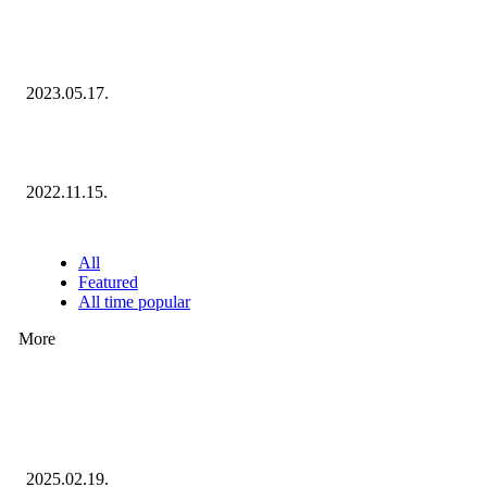
Megvannak a 2023 Ecommerce Hungary Nagydíj Kisvállalati szegmens
Díjazottjai!
2023.05.17.
Ecommerce Hungary Nagydíj 2022: megvannak a díjazottak!
2022.11.15.
NÉPSZERŰ CIKKEK
All
Featured
All time popular
More
Ezúttal az Allegro ellen indult versenyhivatali eljárás
2025.02.19.