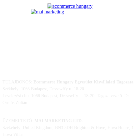
ELÉRHETŐSÉGÜNK
TULAJDONOS:
Ecommerce Hungary Egyesület Kisvállalati Tagozata
Székhely: 1066 Budapest, Dessewffy u. 18-20.
Levelezési cím: 1066 Budapest, Dessewffy u. 18-20. Tagozatvezető: Dr.
Ormós Zoltán
ÜZEMELTETŐ:
MAI MARKETING LTD.
Székehely: United Kingdom, BN3 3DH Brighton & Hove, Hova House, 1
Hova Villas