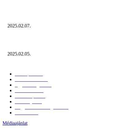
Januárban sem esett vissza látványosan a fogyasztás!
2025.02.07.
Miért fontos bevonni a fogyasztókat az értékesítési folyamat egészébe?
2025.02.05.
KATEGÓRIÁK
Hazai piac
153
Érdekvédelem
38
Egyéb kategória
20
Üzemeltetés
16
Külföldi piac
16
Események
11
Nagykerek és szolgáltatók
1
Évértékelő
1
Médiaajánlat