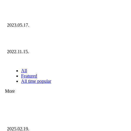
Megvannak a 2023 Ecommerce Hungary Nagydíj Kisvállalati szegmens
Díjazottjai!
2023.05.17.
Ecommerce Hungary Nagydíj 2022: megvannak a díjazottak!
2022.11.15.
NÉPSZERŰ CIKKEK
All
Featured
All time popular
More
Ezúttal az Allegro ellen indult versenyhivatali eljárás
2025.02.19.