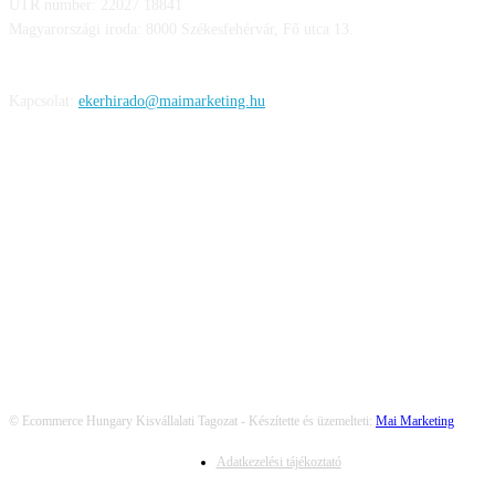
UTR number: 22027 18841
Magyarországi iroda: 8000 Székesfehérvár, Fő utca 13.
Kapcsolat:
ekerhirado@maimarketing.hu
KÖVESS MINKET
© Ecommerce Hungary Kisvállalati Tagozat - Készítette és üzemelteti:
Mai Marketing
Adatkezelési tájékoztató