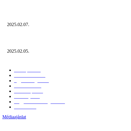
Januárban sem esett vissza látványosan a fogyasztás!
2025.02.07.
Miért fontos bevonni a fogyasztókat az értékesítési folyamat egészébe?
2025.02.05.
KATEGÓRIÁK
Hazai piac
153
Érdekvédelem
38
Egyéb kategória
20
Üzemeltetés
16
Külföldi piac
16
Események
11
Nagykerek és szolgáltatók
1
Évértékelő
1
Médiaajánlat