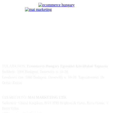
ELÉRHETŐSÉGÜNK
TULAJDONOS:
Ecommerce Hungary Egyesület Kisvállalati Tagozata
Székhely: 1066 Budapest, Dessewffy u. 18-20.
Levelezési cím: 1066 Budapest, Dessewffy u. 18-20. Tagozatvezető: Dr.
Ormós Zoltán
ÜZEMELTETŐ:
MAI MARKETING LTD.
Székehely: United Kingdom, BN3 3DH Brighton & Hove, Hova House, 1
Hova Villas