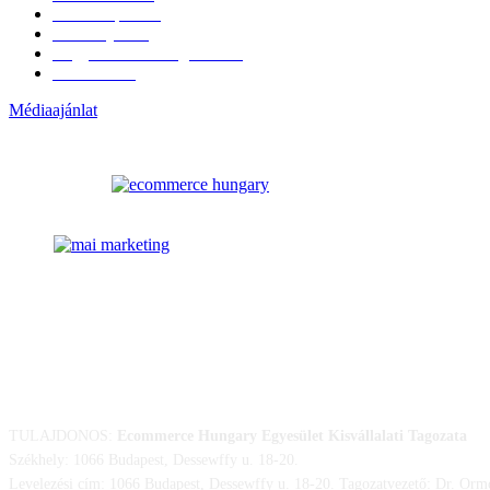
Külföldi piac
16
Események
11
Nagykerek és szolgáltatók
1
Évértékelő
1
Médiaajánlat
ELÉRHETŐSÉGÜNK
TULAJDONOS:
Ecommerce Hungary Egyesület Kisvállalati Tagozata
Székhely: 1066 Budapest, Dessewffy u. 18-20.
Levelezési cím: 1066 Budapest, Dessewffy u. 18-20. Tagozatvezető: Dr. Orm