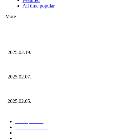
Featured
All time popular
More
Ezúttal az Allegro ellen indult versenyhivatali eljárás
2025.02.19.
Januárban sem esett vissza látványosan a fogyasztás!
2025.02.07.
Miért fontos bevonni a fogyasztókat az értékesítési folyamat egészébe?
2025.02.05.
KATEGÓRIÁK
Hazai piac
153
Érdekvédelem
38
Egyéb kategória
20
Üzemeltetés
16