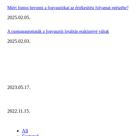
Miért fontos bevonni a fogyasztókat az értékesítési folyamat egészébe?
2025.02.05.
A csomagautomaták a fogyasztói lojalitás eszközeivé váltak
2025.02.03.
KIEMELT #EKERHÍRADÓ
Megvannak a 2023 Ecommerce Hungary Nagydíj Kisvállalati szegmens Díja
2023.05.17.
Ecommerce Hungary Nagydíj 2022: megvannak a díjazottak!
2022.11.15.
NÉPSZERŰ CIKKEK
All