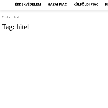
ÉRDEKVÉDELEM
HAZAI PIAC
KÜLFÖLDI PIAC
K
Címke
Hitel
Tag:
hitel