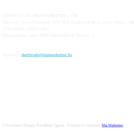
ÜZEMELTETŐ:
MAI MARKETING LTD.
Székehely: United Kingdom, BN3 3DH Brighton & Hove, Hova House, 1 Hov
UTR number: 22027 18841
Magyarországi iroda: 8000 Székesfehérvár, Fő utca 13.
Kapcsolat:
ekerhirado@maimarketing.hu
KÖVESS MINKET
© Ecommerce Hungary Kisvállalati Tagozat - Készítette és üzemelteti:
Mai Marketing