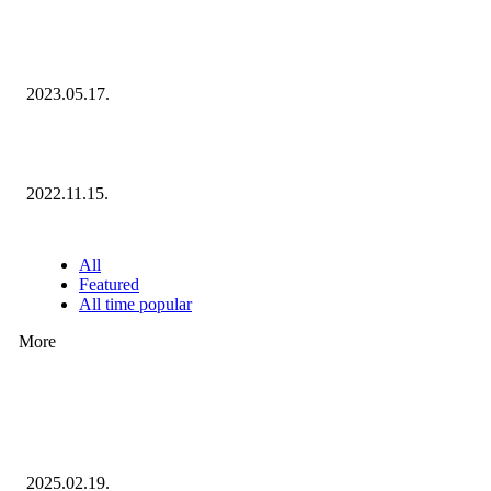
Megvannak a 2023 Ecommerce Hungary Nagydíj Kisvállalati szegmens
Díjazottjai!
2023.05.17.
Ecommerce Hungary Nagydíj 2022: megvannak a díjazottak!
2022.11.15.
NÉPSZERŰ CIKKEK
All
Featured
All time popular
More
Ezúttal az Allegro ellen indult versenyhivatali eljárás
2025.02.19.