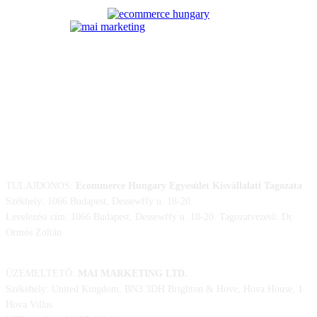
ELÉRHETŐSÉGÜNK
TULAJDONOS:
Ecommerce Hungary Egyesület Kisvállalati Tagozata
Székhely: 1066 Budapest, Dessewffy u. 18-20.
Levelezési cím: 1066 Budapest, Dessewffy u. 18-20. Tagozatvezető: Dr.
Ormós Zoltán
ÜZEMELTETŐ:
MAI MARKETING LTD.
Székehely: United Kingdom, BN3 3DH Brighton & Hove, Hova House, 1
Hova Villas