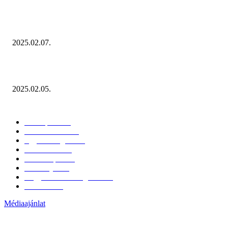
Januárban sem esett vissza látványosan a fogyasztás!
2025.02.07.
Miért fontos bevonni a fogyasztókat az értékesítési folyamat egészébe?
2025.02.05.
KATEGÓRIÁK
Hazai piac
153
Érdekvédelem
38
Egyéb kategória
20
Üzemeltetés
16
Külföldi piac
16
Események
11
Nagykerek és szolgáltatók
1
Évértékelő
1
Médiaajánlat