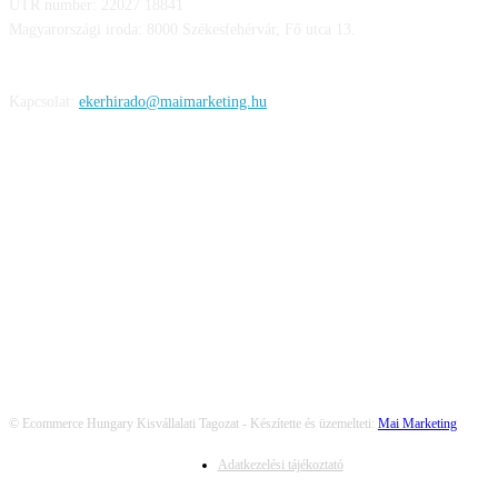
UTR number: 22027 18841
Magyarországi iroda: 8000 Székesfehérvár, Fő utca 13.
Kapcsolat:
ekerhirado@maimarketing.hu
KÖVESS MINKET
© Ecommerce Hungary Kisvállalati Tagozat - Készítette és üzemelteti:
Mai Marketing
Adatkezelési tájékoztató