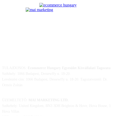
ELÉRHETŐSÉGÜNK
TULAJDONOS:
Ecommerce Hungary Egyesület Kisvállalati Tagozata
Székhely: 1066 Budapest, Dessewffy u. 18-20.
Levelezési cím: 1066 Budapest, Dessewffy u. 18-20. Tagozatvezető: Dr.
Ormós Zoltán
ÜZEMELTETŐ:
MAI MARKETING LTD.
Székehely: United Kingdom, BN3 3DH Brighton & Hove, Hova House, 1
Hova Villas