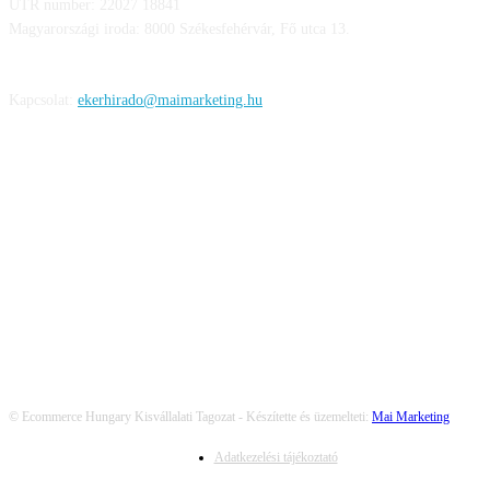
UTR number: 22027 18841
Magyarországi iroda: 8000 Székesfehérvár, Fő utca 13.
Kapcsolat:
ekerhirado@maimarketing.hu
KÖVESS MINKET
© Ecommerce Hungary Kisvállalati Tagozat - Készítette és üzemelteti:
Mai Marketing
Adatkezelési tájékoztató