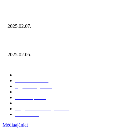
Januárban sem esett vissza látványosan a fogyasztás!
2025.02.07.
Miért fontos bevonni a fogyasztókat az értékesítési folyamat egészébe?
2025.02.05.
KATEGÓRIÁK
Hazai piac
153
Érdekvédelem
38
Egyéb kategória
20
Üzemeltetés
16
Külföldi piac
16
Események
11
Nagykerek és szolgáltatók
1
Évértékelő
1
Médiaajánlat