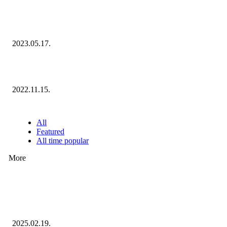
Megvannak a 2023 Ecommerce Hungary Nagydíj Kisvállalati szegmens
Díjazottjai!
2023.05.17.
Ecommerce Hungary Nagydíj 2022: megvannak a díjazottak!
2022.11.15.
NÉPSZERŰ CIKKEK
All
Featured
All time popular
More
Ezúttal az Allegro ellen indult versenyhivatali eljárás
2025.02.19.