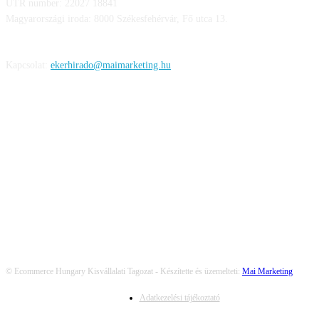
UTR number: 22027 18841
Magyarországi iroda: 8000 Székesfehérvár, Fő utca 13.
Kapcsolat:
ekerhirado@maimarketing.hu
KÖVESS MINKET
© Ecommerce Hungary Kisvállalati Tagozat - Készítette és üzemelteti:
Mai Marketing
Adatkezelési tájékoztató