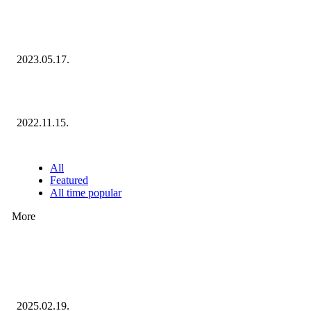
Megvannak a 2023 Ecommerce Hungary Nagydíj Kisvállalati szegmens
Díjazottjai!
2023.05.17.
Ecommerce Hungary Nagydíj 2022: megvannak a díjazottak!
2022.11.15.
NÉPSZERŰ CIKKEK
All
Featured
All time popular
More
Ezúttal az Allegro ellen indult versenyhivatali eljárás
2025.02.19.