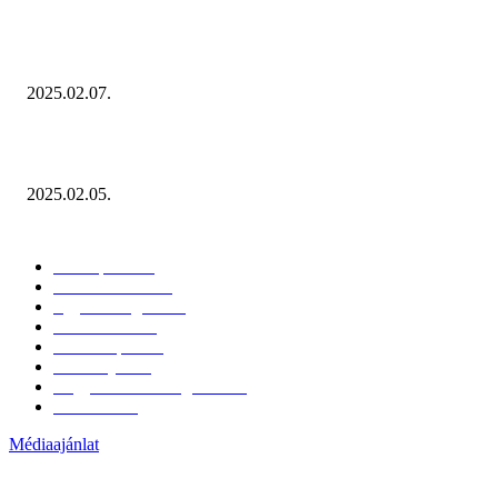
Januárban sem esett vissza látványosan a fogyasztás!
2025.02.07.
Miért fontos bevonni a fogyasztókat az értékesítési folyamat egészébe?
2025.02.05.
KATEGÓRIÁK
Hazai piac
153
Érdekvédelem
38
Egyéb kategória
20
Üzemeltetés
16
Külföldi piac
16
Események
11
Nagykerek és szolgáltatók
1
Évértékelő
1
Médiaajánlat