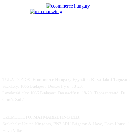
ELÉRHETŐSÉGÜNK
TULAJDONOS:
Ecommerce Hungary Egyesület Kisvállalati Tagozata
Székhely: 1066 Budapest, Dessewffy u. 18-20.
Levelezési cím: 1066 Budapest, Dessewffy u. 18-20. Tagozatvezető: Dr.
Ormós Zoltán
ÜZEMELTETŐ:
MAI MARKETING LTD.
Székehely: United Kingdom, BN3 3DH Brighton & Hove, Hova House, 1
Hova Villas