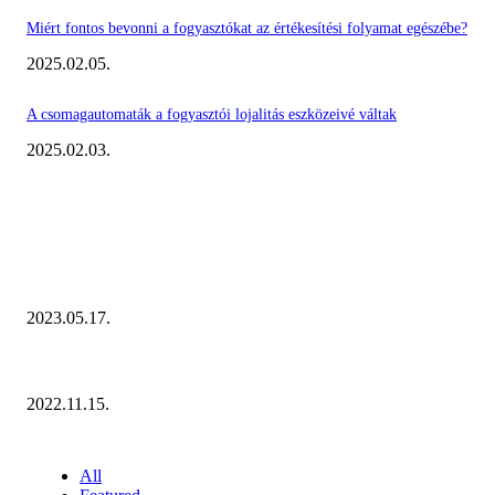
Miért fontos bevonni a fogyasztókat az értékesítési folyamat egészébe?
2025.02.05.
A csomagautomaták a fogyasztói lojalitás eszközeivé váltak
2025.02.03.
KIEMELT #EKERHÍRADÓ
Megvannak a 2023 Ecommerce Hungary Nagydíj Kisvállalati szegmens Díja
2023.05.17.
Ecommerce Hungary Nagydíj 2022: megvannak a díjazottak!
2022.11.15.
NÉPSZERŰ CIKKEK
All