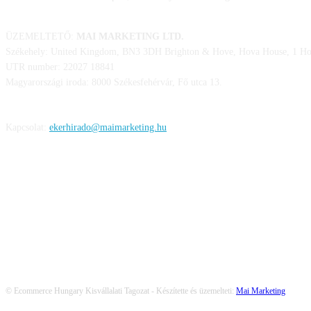
ÜZEMELTETŐ:
MAI MARKETING LTD.
Székehely: United Kingdom, BN3 3DH Brighton & Hove, Hova House, 1 Hov
UTR number: 22027 18841
Magyarországi iroda: 8000 Székesfehérvár, Fő utca 13.
Kapcsolat:
ekerhirado@maimarketing.hu
KÖVESS MINKET
© Ecommerce Hungary Kisvállalati Tagozat - Készítette és üzemelteti:
Mai Marketing