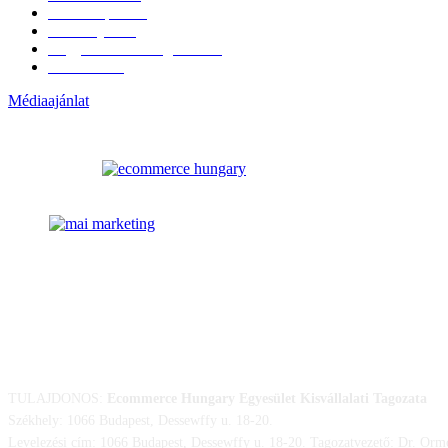
Külföldi piac
16
Események
11
Nagykerek és szolgáltatók
1
Évértékelő
1
Médiaajánlat
ELÉRHETŐSÉGÜNK
TULAJDONOS:
Ecommerce Hungary Egyesület Kisvállalati Tagozata
Székhely: 1066 Budapest, Dessewffy u. 18-20.
Levelezési cím: 1066 Budapest, Dessewffy u. 18-20. Tagozatvezető: Dr. Orm