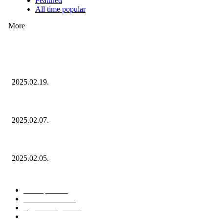
Featured
All time popular
More
Ezúttal az Allegro ellen indult versenyhivatali eljárás
2025.02.19.
Januárban sem esett vissza látványosan a fogyasztás!
2025.02.07.
Miért fontos bevonni a fogyasztókat az értékesítési folyamat egészébe?
2025.02.05.
KATEGÓRIÁK
Hazai piac
153
Érdekvédelem
38
Egyéb kategória
20
Üzemeltetés
16