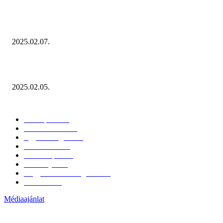
Januárban sem esett vissza látványosan a fogyasztás!
2025.02.07.
Miért fontos bevonni a fogyasztókat az értékesítési folyamat egészébe?
2025.02.05.
KATEGÓRIÁK
Hazai piac
153
Érdekvédelem
38
Egyéb kategória
20
Üzemeltetés
16
Külföldi piac
16
Események
11
Nagykerek és szolgáltatók
1
Évértékelő
1
Médiaajánlat