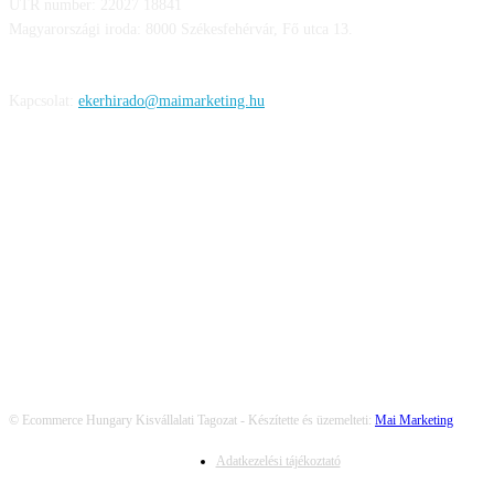
UTR number: 22027 18841
Magyarországi iroda: 8000 Székesfehérvár, Fő utca 13.
Kapcsolat:
ekerhirado@maimarketing.hu
KÖVESS MINKET
© Ecommerce Hungary Kisvállalati Tagozat - Készítette és üzemelteti:
Mai Marketing
Adatkezelési tájékoztató