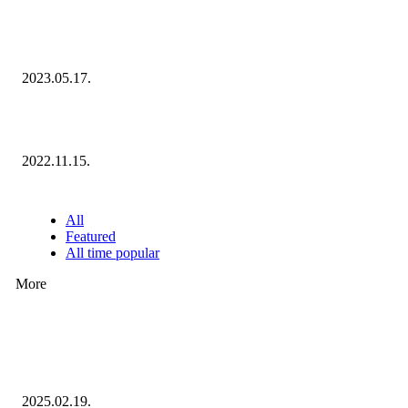
Megvannak a 2023 Ecommerce Hungary Nagydíj Kisvállalati szegmens
Díjazottjai!
2023.05.17.
Ecommerce Hungary Nagydíj 2022: megvannak a díjazottak!
2022.11.15.
NÉPSZERŰ CIKKEK
All
Featured
All time popular
More
Ezúttal az Allegro ellen indult versenyhivatali eljárás
2025.02.19.