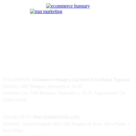
ELÉRHETŐSÉGÜNK
TULAJDONOS:
Ecommerce Hungary Egyesület Kisvállalati Tagozata
Székhely: 1066 Budapest, Dessewffy u. 18-20.
Levelezési cím: 1066 Budapest, Dessewffy u. 18-20. Tagozatvezető: Dr.
Ormós Zoltán
ÜZEMELTETŐ:
MAI MARKETING LTD.
Székehely: United Kingdom, BN3 3DH Brighton & Hove, Hova House, 1
Hova Villas