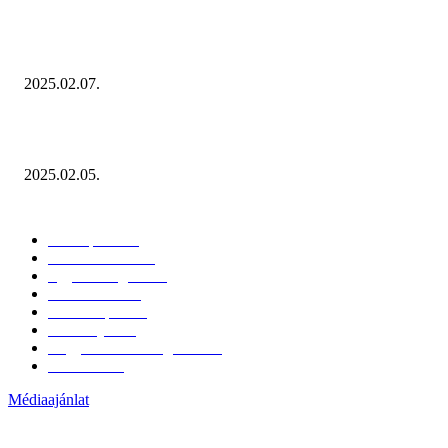
Januárban sem esett vissza látványosan a fogyasztás!
2025.02.07.
Miért fontos bevonni a fogyasztókat az értékesítési folyamat egészébe?
2025.02.05.
KATEGÓRIÁK
Hazai piac
153
Érdekvédelem
38
Egyéb kategória
20
Üzemeltetés
16
Külföldi piac
16
Események
11
Nagykerek és szolgáltatók
1
Évértékelő
1
Médiaajánlat