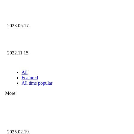
Megvannak a 2023 Ecommerce Hungary Nagydíj Kisvállalati szegmens
Díjazottjai!
2023.05.17.
Ecommerce Hungary Nagydíj 2022: megvannak a díjazottak!
2022.11.15.
NÉPSZERŰ CIKKEK
All
Featured
All time popular
More
Ezúttal az Allegro ellen indult versenyhivatali eljárás
2025.02.19.