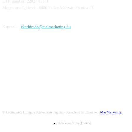
UTR number: 22027 18841
Magyarországi iroda: 8000 Székesfehérvár, Fő utca 13.
Kapcsolat:
ekerhirado@maimarketing.hu
KÖVESS MINKET
© Ecommerce Hungary Kisvállalati Tagozat - Készítette és üzemelteti:
Mai Marketing
Adatkezelési tájékoztató