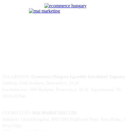
ELÉRHETŐSÉGÜNK
TULAJDONOS:
Ecommerce Hungary Egyesület Kisvállalati Tagozata
Székhely: 1066 Budapest, Dessewffy u. 18-20.
Levelezési cím: 1066 Budapest, Dessewffy u. 18-20. Tagozatvezető: Dr.
Ormós Zoltán
ÜZEMELTETŐ:
MAI MARKETING LTD.
Székehely: United Kingdom, BN3 3DH Brighton & Hove, Hova House, 1
Hova Villas