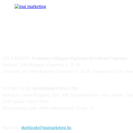
ELÉRHETŐSÉGÜNK
TULAJDONOS:
Ecommerce Hungary Egyesület Kisvállalati Tagozata
Székhely: 1066 Budapest, Dessewffy u. 18-20.
Levelezési cím: 1066 Budapest, Dessewffy u. 18-20. Tagozatvezető: Dr. Orm
ÜZEMELTETŐ:
MAI MARKETING LTD.
Székehely: United Kingdom, BN3 3DH Brighton & Hove, Hova House, 1 Hov
UTR number: 22027 18841
Magyarországi iroda: 8000 Székesfehérvár, Fő utca 13.
Kapcsolat:
ekerhirado@maimarketing.hu