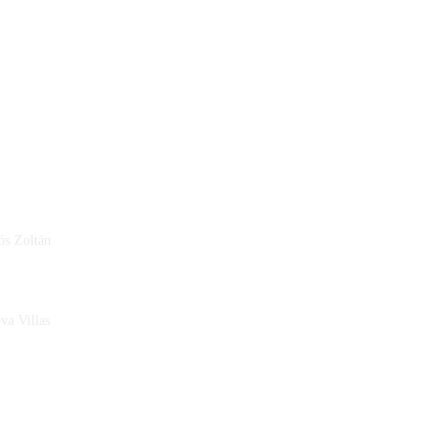
ós Zoltán
a Villas