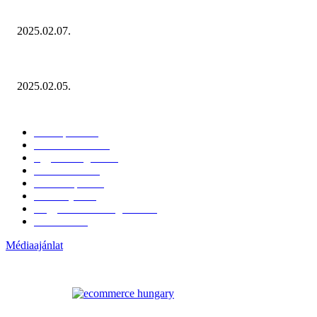
Januárban sem esett vissza látványosan a fogyasztás!
2025.02.07.
Miért fontos bevonni a fogyasztókat az értékesítési folyamat egészébe?
2025.02.05.
KATEGÓRIÁK
Hazai piac
153
Érdekvédelem
38
Egyéb kategória
20
Üzemeltetés
16
Külföldi piac
16
Események
11
Nagykerek és szolgáltatók
1
Évértékelő
1
Médiaajánlat