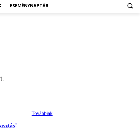
K
ESEMÉNYNAPTÁR
t.
Továbbiak
asztás!
KIEMELT #EKERHÍRADÓ