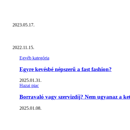
Kisvállalati szegmens Díjazottjai!
2023.05.17.
Ecommerce Hungary Nagydíj 2022: megvannak a díjazottak!
2022.11.15.
Egyéb kategória
Egyre kevésbé népszerű a fast fashion?
2025.01.31.
Hazai piac
Borravaló vagy szervizdíj? Nem ugyanaz a ket
2025.01.08.