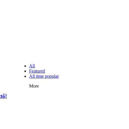
Megvannak a 2023 Ecommerce Hungary Nagydíj
NÉPSZERŰ CIKKEK
All
Featured
All time popular
More
tő!
Ezúttal az Allegro ellen indult versenyhivatali eljárás