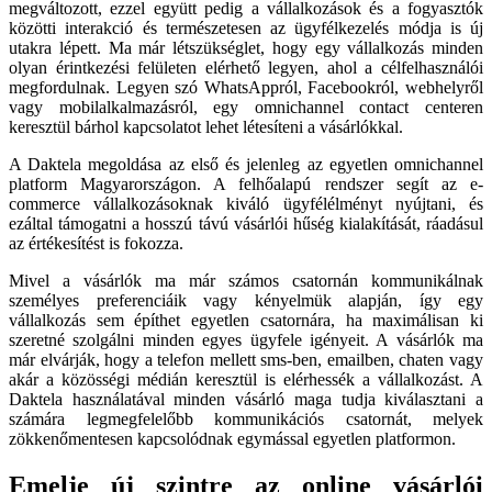
megváltozott, ezzel együtt pedig a vállalkozások és a fogyasztók
közötti interakció és természetesen az ügyfélkezelés módja is új
utakra lépett. Ma már létszükséglet, hogy egy vállalkozás minden
olyan érintkezési felületen elérhető legyen, ahol a célfelhasználói
megfordulnak. Legyen szó WhatsAppról, Facebookról, webhelyről
vagy mobilalkalmazásról, egy omnichannel contact centeren
keresztül bárhol kapcsolatot lehet létesíteni a vásárlókkal.
A Daktela megoldása az első és jelenleg az egyetlen omnichannel
platform Magyarországon. A felhőalapú rendszer segít az e-
commerce vállalkozásoknak kiváló ügyfélélményt nyújtani, és
ezáltal támogatni a hosszú távú vásárlói hűség kialakítását, ráadásul
az értékesítést is fokozza.
Mivel a vásárlók ma már számos csatornán kommunikálnak
személyes preferenciáik vagy kényelmük alapján, így egy
vállalkozás sem építhet egyetlen csatornára, ha maximálisan ki
szeretné szolgálni minden egyes ügyfele igényeit. A vásárlók ma
már elvárják, hogy a telefon mellett sms-ben, emailben, chaten vagy
akár a közösségi médián keresztül is elérhessék a vállalkozást. A
Daktela használatával minden vásárló maga tudja kiválasztani a
számára legmegfelelőbb kommunikációs csatornát, melyek
zökkenőmentesen kapcsolódnak egymással egyetlen platformon.
Emelje új szintre az online vásárlói