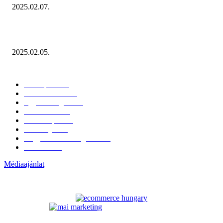
2025.02.07.
Miért fontos bevonni a fogyasztókat az értékesítési folyamat egészébe?
2025.02.05.
KATEGÓRIÁK
Hazai piac
153
Érdekvédelem
38
Egyéb kategória
20
Üzemeltetés
16
Külföldi piac
16
Események
11
Nagykerek és szolgáltatók
1
Évértékelő
1
Médiaajánlat