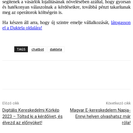
segítenek a vásárlók lojalitásának növelésében azáltal, hogy gyorsan
és hatékonyan válaszolnak a kérdéseikre, továbbá pénzt takarítanak
meg az operátorok költségein is.
Ha készen áll arra, hogy új szintre emelje vállalkozását,
látogasson
el a Daktela oldalára!
TAGS
chatbot
daktela
Előző cikk
Következő cikk
Digitális Kereskedelmi Körkép
Magyar E-kereskedelem Napja-
2023 – Töltsd ki a kérdőívet, és
Ennyi helyen olvashatsz már
élvezd az előnyöket!
róla!