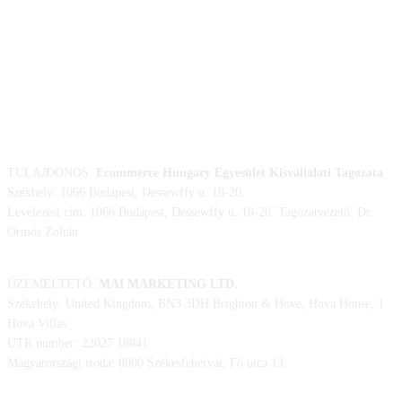
ELÉRHETŐSÉGÜNK
TULAJDONOS:
Ecommerce Hungary Egyesület Kisvállalati Tagozata
Székhely: 1066 Budapest, Dessewffy u. 18-20.
Levelezési cím: 1066 Budapest, Dessewffy u. 18-20. Tagozatvezető: Dr.
Ormós Zoltán
ÜZEMELTETŐ:
MAI MARKETING LTD.
Székehely: United Kingdom, BN3 3DH Brighton & Hove, Hova House, 1
Hova Villas
UTR number: 22027 18841
Magyarországi iroda: 8000 Székesfehérvár, Fő utca 13.