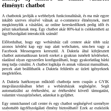
élményt: chatbot
A chatbotok javítják a webhelyek funkcionalitását, és ma már egyre
inkább szerves részévé válnak az e-commerce élménynek, mert
megkönnyítik a vásárlást, az online kereskedőknek pedig időt és
pénzt takarítanak meg. Egy chatbot akár 80%-kal is csökkentheti az
ügyfélszolgálati interakciók számát!
Előfordulhat, hogy egy webáruház call centere akár több száz
azonos kérdést kap egy nap alatt webchaten, sms-ben vagy a
Facebook Messengeren keresztül. A Daktela által kifejlesztett
chatbot automatikusan kezeli ezeket a gyakran ismételt kérdéseket,
ráadásul olyan egyszerűen konfigurálható, hogy gyakorlatilag bárki
meg tudja csinálni. A chatbot logikája és annak válaszai manuálisan,
percek alatt beállíthatók a Daktela felületén az üzleti igényeknek
megfelelően.
A Daktela hatékonyan működő chatbotja nem csupán a GYIK
megválaszolásában lehet a webáruházak segítségére. Segít
automatizálni az értékesítést, az értékesítést követő támogatást,
valamint visszajelzéseket, adatokat is gyűjthet.
Egy omnichannel call center és egy chatbot segítségével személyre
szabottabb ügyfélszolgálati élmény biztosítható! Ezek az eszközök