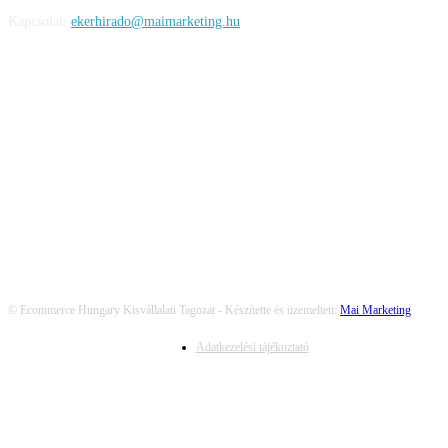
Kapcsolat:
ekerhirado@maimarketing.hu
KÖVESS MINKET
© Ecommerce Hungary Kisvállalati Tagozat - Készítette és üzemelteti:
Mai Marketing
Adatkezelési tájékoztató