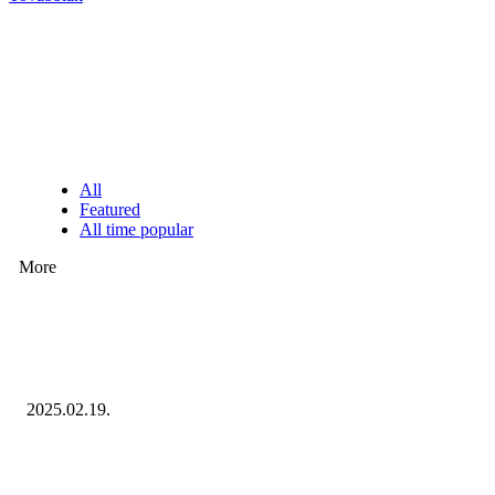
KIEMELT #EKERHÍRADÓ
NÉPSZERŰ CIKKEK
All
Featured
All time popular
More
Ezúttal az Allegro ellen indult versenyhivatali eljárás
2025.02.19.
Januárban sem esett vissza látványosan a fogyasztás!