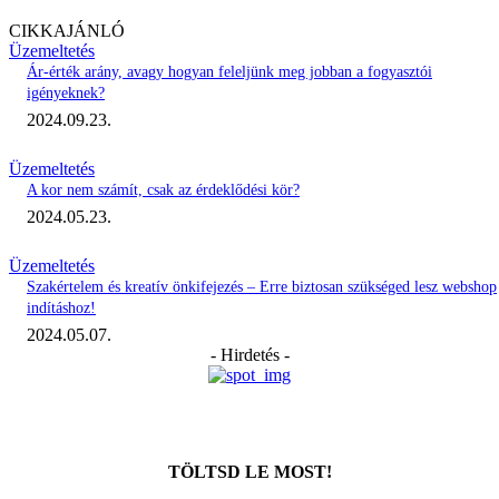
CIKKAJÁNLÓ
Üzemeltetés
Ár-érték arány, avagy hogyan feleljünk meg jobban a fogyasztói
igényeknek?
2024.09.23.
Üzemeltetés
A kor nem számít, csak az érdeklődési kör?
2024.05.23.
Üzemeltetés
Szakértelem és kreatív önkifejezés – Erre biztosan szükséged lesz webshop
indításhoz!
2024.05.07.
- Hirdetés -
TÖLTSD LE MOST!