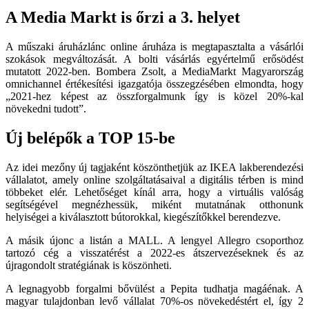
A Media Markt is őrzi a 3. helyet
A műszaki áruházlánc online áruháza is megtapasztalta a vásárlói
szokások megváltozását. A bolti vásárlás egyértelmű erősödést
mutatott 2022-ben. Bombera Zsolt, a MediaMarkt Magyarország
omnichannel értékesítési igazgatója összegzésében elmondta, hogy
„2021-hez képest az összforgalmunk így is közel 20%-kal
növekedni tudott”.
Új belépők a TOP 15-be
Az idei mezőny új tagjaként köszönthetjük az IKEA lakberendezési
vállalatot, amely online szolgáltatásaival a digitális térben is mind
többeket elér. Lehetőséget kínál arra, hogy a virtuális valóság
segítségével megnézhessük, miként mutatnának otthonunk
helyiségei a kiválasztott bútorokkal, kiegészítőkkel berendezve.
A másik újonc a listán a MALL. A lengyel Allegro csoporthoz
tartozó cég a visszatérést a 2022-es átszervezéseknek és az
újragondolt stratégiának is köszönheti.
A legnagyobb forgalmi bővülést a Pepita tudhatja magáénak. A
magyar tulajdonban levő vállalat 70%-os növekedéstért el, így 2