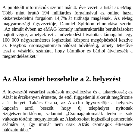
A publikált információk szerint már 4. éve vezeti a listát az eMag.
Több mint bruttó 194 milliárdos forgalmával az online hazai
kiskereskedelmi forgalom 14,7%-át tudhatja magáénak. Az eMag
magyarországi ügyvezetője, Danniel Spiridon elmondása szerint
„Az elmúlt évben az eMAG komoly infrastrukturális beruházásokat
hajtott végre, amelyek ezt a növekedést hivatottak támogatni: egy
100 000 négyzetméteres logisztikai központ megépítésétől kezdve
az Easybox csomagautomata-hálózat bővítéséig, amely lehetővé
teszi a vásárlók számára, hogy bármikor és bárhol átvehessék a
megrendeléseiket.”
Az Alza ismét bezsebelte a 2. helyezést
A fogyasztói vásárlási szokások megváltozása és a takarékosság az
Alzát is érzékenyen érintette, de ettől függetlenül sikerült megőriznie
a 2. helyét. Takács Csaba, az Alza.hu ügyvezetője a helyezés
kapcsán arról beszélt, hogy új telephelyet nyitottak
Szigetszentmiklóson, valamint „Csomagautomaták terén is sok
változás történt: megnyitottuk az Alzaboxokat logisztikai partnereink
számára is, így immár nem csak Alzás csomagok érkeznek
hálózatunkba.”