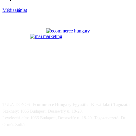
Médiaajánlat
ELÉRHETŐSÉGÜNK
TULAJDONOS:
Ecommerce Hungary Egyesület Kisvállalati Tagozata
Székhely: 1066 Budapest, Dessewffy u. 18-20.
Levelezési cím: 1066 Budapest, Dessewffy u. 18-20. Tagozatvezető: Dr.
Ormós Zoltán