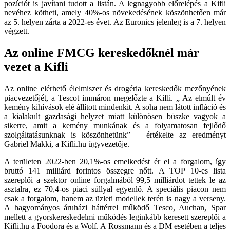
pozíciót is javítani tudott a listán. A legnagyobb előrelépés a Kifli
nevéhez kötheti, amely 40%-os növekedésének köszönhetően már
az 5. helyen zárta a 2022-es évet. Az Euronics jelenleg is a 7. helyen
végzett.
Az online FMCG kereskedőknél már
vezet a Kifli
Az online elérhető élelmiszer és drogéria kereskedők mezőnyének
piacvezetőjét, a Tescot immáron megelőzte a Kifli. „ Az elmúlt év
kemény kihívások elé állított mindenkit. A soha nem látott infláció és
a kialakult gazdasági helyzet miatt különösen büszke vagyok a
sikerre, amit a kemény munkának és a folyamatosan fejlődő
szolgáltatásunknak is köszönhetünk” – értékelte az eredményt
Gabriel Makki, a Kifli.hu ügyvezetője.
A területen 2022-ben 20,1%-os emelkedést ér el a forgalom, így
bruttó 141 milliárd forintos összegre nőtt. A TOP 10-es lista
szereplői a szektor online forgalmából 99,5 milliárdot tettek le az
asztalra, ez 70,4-os piaci súllyal egyenlő. A speciális piacon nem
csak a forgalom, hanem az üzleti modellek terén is nagy a verseny.
A hagyományos áruházi háttérrel működő Tesco, Auchan, Spar
mellett a gyorskereskedelmi működés leginkább keresett szereplői a
Kifli.hu a Foodora és a Wolf. A Rossmann és a DM esetében a teljes