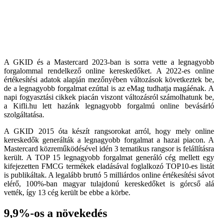
A GKID és a Mastercard 2023-ban is sorra vette a legnagyobb
forgalommal rendelkező online kereskedőket. A 2022-es online
értékesítési adatok alapján mezőnyében változások következtek be,
de a legnagyobb forgalmat ezúttal is az eMag tudhatja magáénak. A
napi fogyasztási cikkek piacán viszont változásról számolhatunk be,
a Kifli.hu lett hazánk legnagyobb forgalmú online bevásárló
szolgáltatása.
A GKID 2015 óta készít rangsorokat arról, hogy mely online
kereskedők generálták a legnagyobb forgalmat a hazai piacon. A
Mastercard közreműködésével idén 3 tematikus rangsor is felállításra
került. A TOP 15 legnagyobb forgalmat generáló cég mellett egy
kifejezetten FMCG termékek eladásával foglalkozó TOP10-es listát
is publikáltak. A legalább bruttó 5 milliárdos online értékesítési sávot
elérő, 100%-ban magyar tulajdonú kereskedőket is górcső alá
vették, így 13 cég került be ebbe a körbe.
9,9%-os a növekedés