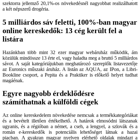
szektorra jellemző 20,1%-os növekedésnél nagyobbat realizálhatott
a két népszerű drogéria.
5 milliárdos sáv feletti, 100%-ban magyar
online kereskedők: 13 cég került fel a
listára
Hazánkban több mint 32 ezer magyar webáruház működik, ám
közülük mindössze 13 érte el, vagy haladta meg a bruttó 5 milliárdos
sávot. A saját kategóriájukban meghatározó szereplők listavezetője
az Euronics műszaki áruház. A listán az AQUA, az IPon, a Libri-
Bookline csoport, a Pepita és a Praktiker is előkelő helyet tudhat
magáénak.
Egyre nagyobb érdeklődésre
számíthatnak a külföldi cégek
Az online kereskedelem növekedése nemcsak a termékkategóriákat
és a bevételt illetően értékelhető. A határok elmosódni látszanak
ugyanis, és a régióban a német, a cseh, a lengyel, a szlovák és a
román e-kereskedők is potenciális lehetőséget látnak a hazai
piacban. A gyakran magyar nyelven elérhető oldalak mindazt a