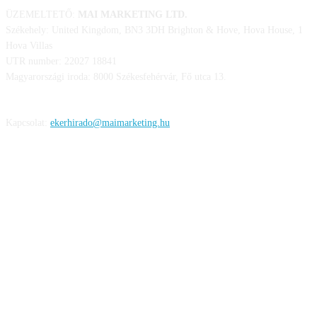
ÜZEMELTETŐ:
MAI MARKETING LTD.
Székehely: United Kingdom, BN3 3DH Brighton & Hove, Hova House, 1
Hova Villas
UTR number: 22027 18841
Magyarországi iroda: 8000 Székesfehérvár, Fő utca 13.
Kapcsolat:
ekerhirado@maimarketing.hu
KÖVESS MINKET