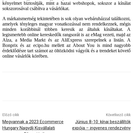
kényelmet biztosítják, mint a hazai webshopok, sokszor a kínálat
sokszorosával csábítva a vásárlókat.
A márkaismertség tekintetében is sok olyan webáruházzal találkozni,
amelyek tényleges magyar vonatkozással nem rendelkeznek, mégis
minden korábbinál többen keresik az általuk kínáltakat. A
legismertebb online kereskedők rangsorát is az eMag vezeti, majd az
Alza, a Media Markt és az AliExpress szerepelnek a listán. A
Bonprix és az ecipo.hu mellett az About You is mind nagyobb
érdeklődésre tart számot az öltözködni vágyók és a trendeket követő
online vásárlók körében.
Előző cikk
Következő cikk
Megvannak a 2023 Ecommerce
Június 8-10: kínai beszállítók
Hungary Nagydíj Kisvállalati
expója – ingyenes rendezvény