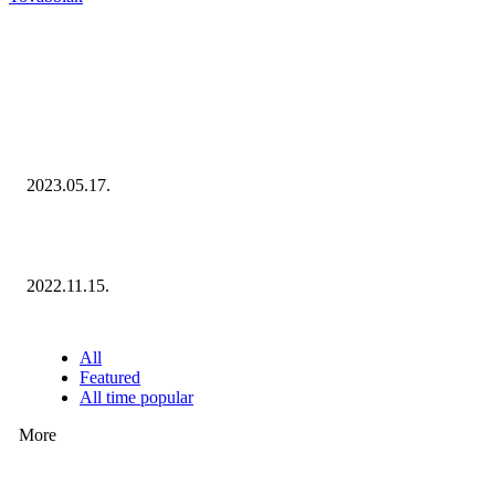
KIEMELT #EKERHÍRADÓ
Megvannak a 2023 Ecommerce Hungary Nagydíj Kisvállalati szegmens
Díjazottjai!
2023.05.17.
Ecommerce Hungary Nagydíj 2022: megvannak a díjazottak!
2022.11.15.
NÉPSZERŰ CIKKEK
All
Featured
All time popular
More