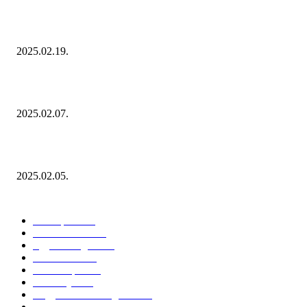
Ezúttal az Allegro ellen indult versenyhivatali eljárás
2025.02.19.
Januárban sem esett vissza látványosan a fogyasztás!
2025.02.07.
Miért fontos bevonni a fogyasztókat az értékesítési folyamat egészébe?
2025.02.05.
KATEGÓRIÁK
Hazai piac
153
Érdekvédelem
38
Egyéb kategória
20
Üzemeltetés
16
Külföldi piac
16
Események
11
Nagykerek és szolgáltatók
1
Évértékelő
1