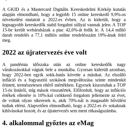
A GKID és a Mastercard Digitális Kereskedelmi Körkép kutatás
alapján elmondható, hogy a legjobb 15 online kereskedő 9,9%-os
növekedést mutatott a 2022-es évben. Az is kiderült, hogy a
legnagyobb kereskedők stabil forgalmi súllyal vannak jelen. A TOP
15-be került webáruházak a piac 42,6%-át fedik le. A 14,4 millió
darab rendelés a 77,1 milliós online rendelésszám 19%-ának felel
meg.
2022 az újratervezés éve volt
A pandémia időszaka után az online kereskedők nagy
várakozásokkal vágtak bele a munkába. Gyorsan kiderült azonban,
hogy 2022-ben egyik sokk-hatás követte a másikat. Az elszálló
infláció és a fogyasztói szokások megváltozása szinte mindenkit
érintett, természetesen eltérő mértékben. Egyesek kiszorultak a TOP
15-ös listáról, míg mások visszatértek. Előfordult, hogy az inflációs
értékek ellenére is 10%-kal csökkenő forgalom jellemezte az évet,
de voltak olyan sikeresek is, akik 70%-nál is magasabb bővülést
tudtak elérni. Alapvetően elmondható, hogy a 2022-es év sokaknak
kihívásokat hozott, és az újratervezés sem ment ritkaságszámba.
4. alkalommal győztes az eMag