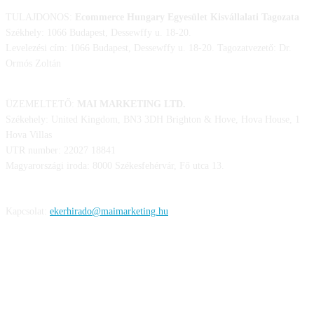
TULAJDONOS:
Ecommerce Hungary Egyesület Kisvállalati Tagozata
Székhely: 1066 Budapest, Dessewffy u. 18-20.
Levelezési cím: 1066 Budapest, Dessewffy u. 18-20. Tagozatvezető: Dr.
Ormós Zoltán
ÜZEMELTETŐ:
MAI MARKETING LTD.
Székehely: United Kingdom, BN3 3DH Brighton & Hove, Hova House, 1
Hova Villas
UTR number: 22027 18841
Magyarországi iroda: 8000 Székesfehérvár, Fő utca 13.
Kapcsolat:
ekerhirado@maimarketing.hu
KÖVESS MINKET