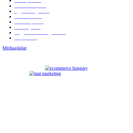
Hazai piac
153
Érdekvédelem
38
Egyéb kategória
20
Üzemeltetés
16
Külföldi piac
16
Események
11
Nagykerek és szolgáltatók
1
Évértékelő
1
Médiaajánlat
ELÉRHETŐSÉGÜNK