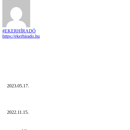
#EKERHÍRADÓ
https://ekerhirado.hu
KIEMELT #EKERHÍRADÓ
Megvannak a 2023 Ecommerce Hungary Nagydíj Kisvállalati szegmens
Díjazottjai!
2023.05.17.
Ecommerce Hungary Nagydíj 2022: megvannak a díjazottak!
2022.11.15.
NÉPSZERŰ CIKKEK