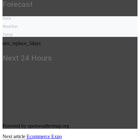
Forecast
Date
Weather
Temp
stec_replace_5days
Next 24 Hours
Powered by openweathermap.org
Next article
Ecommerce Expo