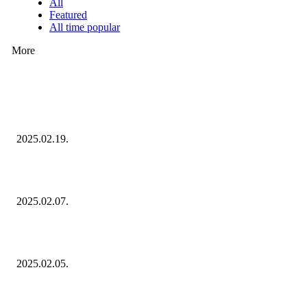
All
Featured
All time popular
More
Ezúttal az Allegro ellen indult versenyhivatali eljárás
2025.02.19.
Januárban sem esett vissza látványosan a fogyasztás!
2025.02.07.
Miért fontos bevonni a fogyasztókat az értékesítési folyamat egészébe?
2025.02.05.
KATEGÓRIÁK