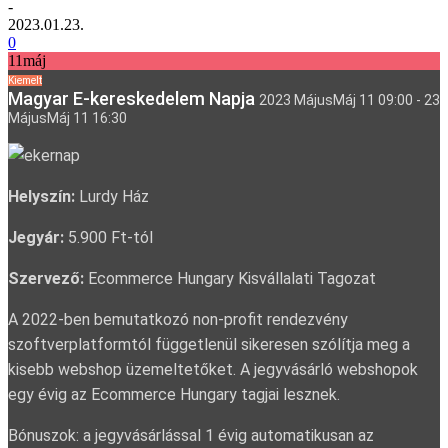
-
2023.01.23.
0
11
máj
Kiemelt
Magyar E-kereskedelem Napja
2023
Május
Máj
11
09:00
-
23
Május
Máj
11
16:30
Helyszín:
Lurdy Ház
Jegyár:
5.900 Ft-tól
Szervező:
Ecommerce Hungary Kisvállalati Tagozat
A 2022-ben bemutatkozó non-profit rendezvény
szoftverplatformtól függetlenül sikeresen szólítja meg a
kisebb webshop üzemeltetőket. A jegyvásárló webshopok
egy évig az Ecommerce Hungary tagjai lesznek.
Bónuszok: a jegyvásárlással 1 évig automatikusan az