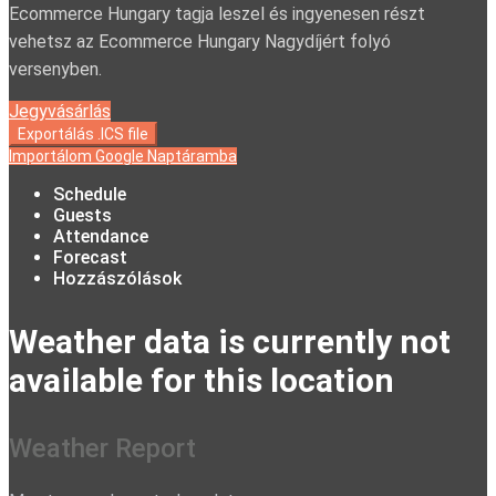
Ecommerce Hungary tagja leszel és ingyenesen részt
vehetsz az Ecommerce Hungary Nagydíjért folyó
versenyben.
Jegyvásárlás
Exportálás .ICS file
Importálom Google Naptáramba
Schedule
Guests
Attendance
Forecast
Hozzászólások
Weather data is currently not
available for this location
Weather Report