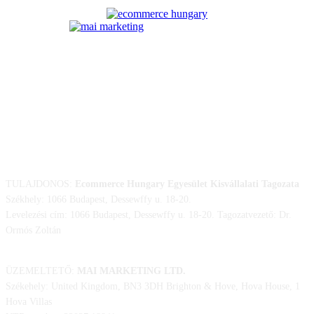
ELÉRHETŐSÉGÜNK
TULAJDONOS:
Ecommerce Hungary Egyesület Kisvállalati Tagozata
Székhely: 1066 Budapest, Dessewffy u. 18-20.
Levelezési cím: 1066 Budapest, Dessewffy u. 18-20. Tagozatvezető: Dr.
Ormós Zoltán
ÜZEMELTETŐ:
MAI MARKETING LTD.
Székehely: United Kingdom, BN3 3DH Brighton & Hove, Hova House, 1
Hova Villas