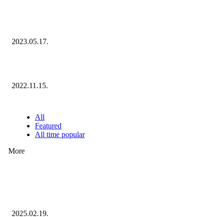
Megvannak a 2023 Ecommerce Hungary Nagydíj Kisvállalati szegmens
Díjazottjai!
2023.05.17.
Ecommerce Hungary Nagydíj 2022: megvannak a díjazottak!
2022.11.15.
NÉPSZERŰ CIKKEK
All
Featured
All time popular
More
Ezúttal az Allegro ellen indult versenyhivatali eljárás
2025.02.19.