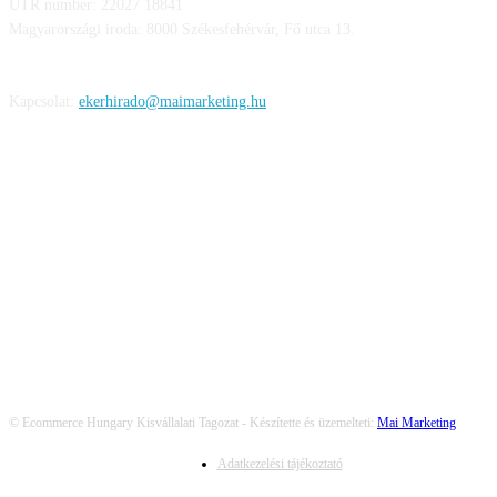
UTR number: 22027 18841
Magyarországi iroda: 8000 Székesfehérvár, Fő utca 13.
Kapcsolat:
ekerhirado@maimarketing.hu
KÖVESS MINKET
© Ecommerce Hungary Kisvállalati Tagozat - Készítette és üzemelteti:
Mai Marketing
Adatkezelési tájékoztató