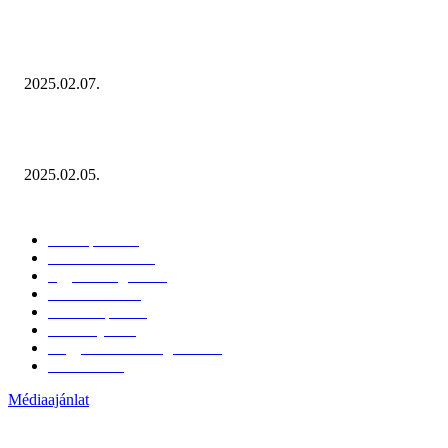
Januárban sem esett vissza látványosan a fogyasztás!
2025.02.07.
Miért fontos bevonni a fogyasztókat az értékesítési folyamat egészébe?
2025.02.05.
KATEGÓRIÁK
Hazai piac
153
Érdekvédelem
38
Egyéb kategória
20
Üzemeltetés
16
Külföldi piac
16
Események
11
Nagykerek és szolgáltatók
1
Évértékelő
1
Médiaajánlat