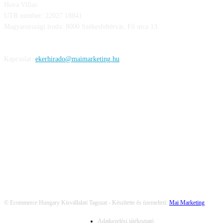
Hova Villas
UTR number: 22027 18841
Magyarországi iroda: 8000 Székesfehérvár, Fő utca 13.
Kapcsolat:
ekerhirado@maimarketing.hu
KÖVESS MINKET
© Ecommerce Hungary Kisvállalati Tagozat - Készítette és üzemelteti:
Mai Marketing
Adatkezelési tájékoztató