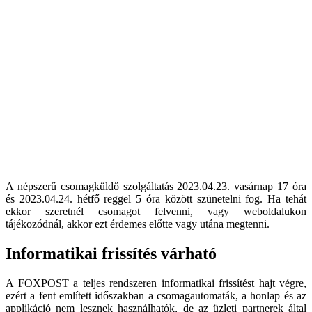
A népszerű csomagküldő szolgáltatás 2023.04.23. vasárnap 17 óra
és 2023.04.24. hétfő reggel 5 óra között szünetelni fog. Ha tehát
ekkor szeretnél csomagot felvenni, vagy weboldalukon
tájékozódnál, akkor ezt érdemes előtte vagy utána megtenni.
Informatikai frissítés várható
A FOXPOST a teljes rendszeren informatikai frissítést hajt végre,
ezért a fent említett időszakban a csomagautomaták, a honlap és az
applikáció nem lesznek használhatók, de az üzleti partnerek által