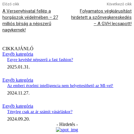
Előző cikk
Következő cikk
A Versenyhivatal fellép a
Folyamatos végkiárusítást
horgászok védelmében – 27
hirdetett a szőnyegkereskedés
milliós bírság a népszerű
– A GVH lecsapott!
nagykernek!
CIKKAJÁNLÓ
Egyéb kategória
Egyre kevésbé népszerű a fast fashion?
2025.01.31.
Egyéb kategória
Az emberi érzelmi intelligencia nem helyettesíthető az MI-vel!
2024.11.27.
Egyéb kategória
Tényleg csak az ár számít vásárláskor?
2024.09.20.
- Hirdetés -