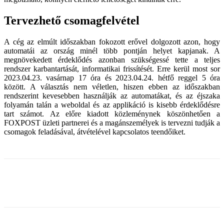
Tervezhető csomagfelvétel
A cég az elmúlt időszakban fokozott erővel dolgozott azon, hogy
automatái az ország minél több pontján helyet kapjanak. A
megnövekedett érdeklődés azonban szükségessé tette a teljes
rendszer karbantartását, informatikai frissítését. Erre kerül most sor
2023.04.23. vasárnap 17 óra és 2023.04.24. hétfő reggel 5 óra
között. A választás nem véletlen, hiszen ebben az időszakban
rendszerint kevesebben használják az automatákat, és az éjszaka
folyamán talán a weboldal és az applikáció is kisebb érdeklődésre
tart számot. Az előre kiadott közleménynek köszönhetően a
FOXPOST üzleti partnerei és a magánszemélyek is tervezni tudják a
csomagok feladásával, átvételével kapcsolatos teendőiket.