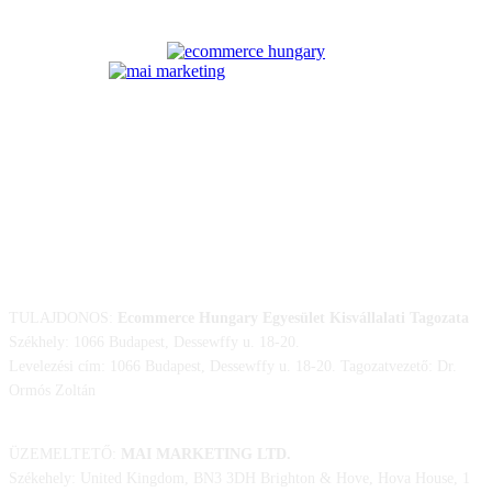
ELÉRHETŐSÉGÜNK
TULAJDONOS:
Ecommerce Hungary Egyesület Kisvállalati Tagozata
Székhely: 1066 Budapest, Dessewffy u. 18-20.
Levelezési cím: 1066 Budapest, Dessewffy u. 18-20. Tagozatvezető: Dr.
Ormós Zoltán
ÜZEMELTETŐ:
MAI MARKETING LTD.
Székehely: United Kingdom, BN3 3DH Brighton & Hove, Hova House, 1