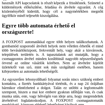
használt API kapcsolatok is részét képezik a frissítésnek. Szünetel a
küldemények előkészítése, feladása és átvétele egyaránt. A cég
közleményéből kiderült, hogy cél a nagymértékben megnőtt
ügyfélkör minél teljesebb kiszolgálása.
Egyre több automata érhető el
országszerte!
A FOXPOST automatákkal egyre több helyen találkozhatunk. A
gombamód szaporodó átvételi helyek nem véletlen érhetők el mind
több bevásárlóközpont, frekventált hely, vagy akár a kisvárosok,
települések területén is. A tapasztalatok azt mutatják, hogy a
csomagpontos átvétel minden korábbinál nagyobb népszerűségnek
örvend az online vásárlók körében. Nem az átvételre kijelölt
üzletekről van szó, mint sok más szolgáltató esetében, hanem
kifejezetten az automatás lehetőségről.
Az egyszerűen lebonyolítható folyamat során nincs szükség emberi
kontaktra, a fizetés bankkártyával történik, és a nap 24 órájában
bármikor elintézheted a dolgot. Talán ez utóbbi a legfontosabb
szempont, hiszen a mai kor embere gyakran időhíján van, és csak
munka után, este, vagy hétvégén van ideje arra, hogy megrendeltek
átvételével foglalatoskodjon. A FOXPOST csomagautomaták
megbízható, könnyen elérhető lehetőséget kínálnak erre.