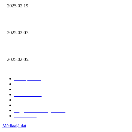
2025.02.19.
Januárban sem esett vissza látványosan a fogyasztás!
2025.02.07.
Miért fontos bevonni a fogyasztókat az értékesítési folyamat egészébe?
2025.02.05.
KATEGÓRIÁK
Hazai piac
153
Érdekvédelem
38
Egyéb kategória
20
Üzemeltetés
16
Külföldi piac
16
Események
11
Nagykerek és szolgáltatók
1
Évértékelő
1
Médiaajánlat