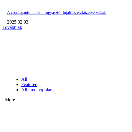
A csomagautomaták a fogyasztói lojalitás eszközeivé váltak
2025.02.03.
Továbbiak
KIEMELT #EKERHÍRADÓ
NÉPSZERŰ CIKKEK
All
Featured
All time popular
More
Ezúttal az Allegro ellen indult versenyhivatali eljárás