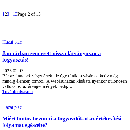
1
2
3
...
13
Page 2 of 13
Hazai piac
Januárban sem esett vissza látványosan a
fogyasztás!
2025.02.07.
Bár az ünnepek véget értek, de úgy tűnik, a vásárlási kedv még
mindig élénken tombol. A webáruházak kínálata ilyenkor különösen
változatos, az árengedmények pedig...
Tovább olvasom
Hazai piac
Miért fontos bevonni a fogyasztókat az értékesítési
folyamat egészébe?