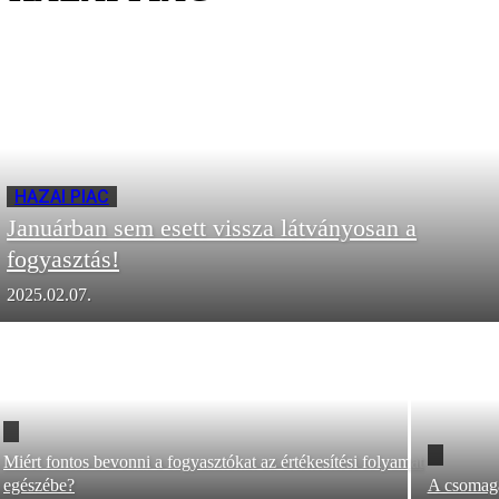
HAZAI PIAC
Januárban sem esett vissza látványosan a
fogyasztás!
2025.02.07.
Miért fontos bevonni a fogyasztókat az értékesítési folyamat
egészébe?
A csomaga