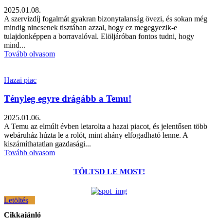
2025.01.08.
A szervizdíj fogalmát gyakran bizonytalanság övezi, és sokan még
mindig nincsenek tisztában azzal, hogy ez megegyezik-e
tulajdonképpen a borravalóval. Elöljáróban fontos tudni, hogy
mind...
Tovább olvasom
Hazai piac
Tényleg egyre drágább a Temu!
2025.01.06.
A Temu az elmúlt évben letarolta a hazai piacot, és jelentősen több
webáruház húzta le a rolót, mint ahány elfogadható lenne. A
kiszámíthatatlan gazdasági...
Tovább olvasom
TÖLTSD LE MOST!
Letöltés
Cikkajánló