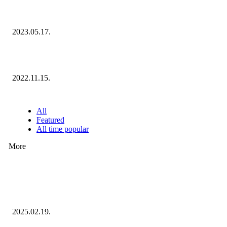
Megvannak a 2023 Ecommerce Hungary Nagydíj Kisvállalati szegmens
Díjazottjai!
2023.05.17.
Ecommerce Hungary Nagydíj 2022: megvannak a díjazottak!
2022.11.15.
NÉPSZERŰ CIKKEK
All
Featured
All time popular
More
Ezúttal az Allegro ellen indult versenyhivatali eljárás
2025.02.19.