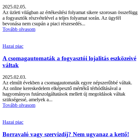
2025.02.05.
Az üzleti világban az értékesítési folyamat sikere szorosan összefügg
a fogyasztók részvételével a teljes folyamat során. Az ügyfél
bevonása nem csupán a piaci részesedés...
Tovább olvasom
Hazai piac
A csomagautomaták a fogyasztói lojalitás eszközeivé
váltak
2025.02.03.
Az elmúlt években a csomagautomaták egyre népszerűbbé váltak.
Az online kereskedelem elképesztő mértékű térhódításával a
hagyományos futárszolgáltatások mellett új megoldások váltak
szükségessé, amelyek a...
Tovább olvasom
Hazai piac
Borravaló vagy szervizdíj? Nem ugyanaz a kettő!