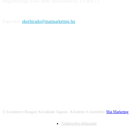
Magyarországi iroda: 8000 Székesfehérvár, Fő utca 13.
Kapcsolat:
ekerhirado@maimarketing.hu
KÖVESS MINKET
© Ecommerce Hungary Kisvállalati Tagozat - Készítette és üzemelteti:
Mai Marketing
Adatkezelési tájékoztató