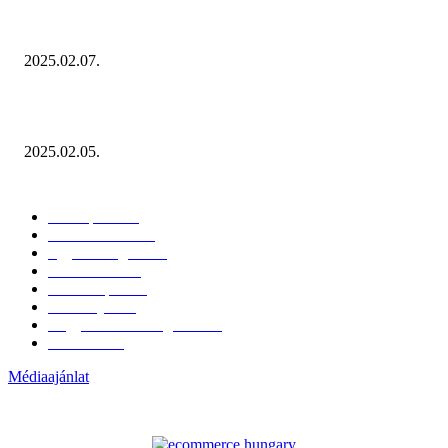
Januárban sem esett vissza látványosan a fogyasztás!
2025.02.07.
Miért fontos bevonni a fogyasztókat az értékesítési folyamat egészébe?
2025.02.05.
KATEGÓRIÁK
Hazai piac
153
Érdekvédelem
38
Egyéb kategória
20
Üzemeltetés
16
Külföldi piac
16
Események
11
Nagykerek és szolgáltatók
1
Évértékelő
1
Médiaajánlat