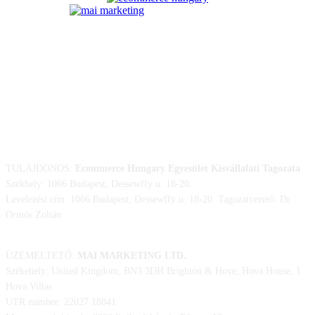
ELÉRHETŐSÉGÜNK
TULAJDONOS:
Ecommerce Hungary Egyesület Kisvállalati Tagozata
Székhely: 1066 Budapest, Dessewffy u. 18-20.
Levelezési cím: 1066 Budapest, Dessewffy u. 18-20. Tagozatvezető: Dr.
Ormós Zoltán
ÜZEMELTETŐ:
MAI MARKETING LTD.
Székehely: United Kingdom, BN3 3DH Brighton & Hove, Hova House, 1
Hova Villas
UTR number: 22027 18841